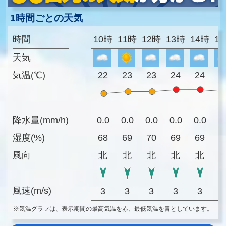
1時間ごとの天気
時間
10時
11時
12時
13時
14時
1
天気
気温(℃)
22
23
23
24
24
2
降水量(mm/h)
0.0
0.0
0.0
0.0
0.0
0
湿度(%)
68
69
70
69
69
7
風向
北
北
北
北
北
風速(m/s)
3
3
3
3
3
※気温グラフは、表示期間の最高気温を赤、最低気温を青としています。