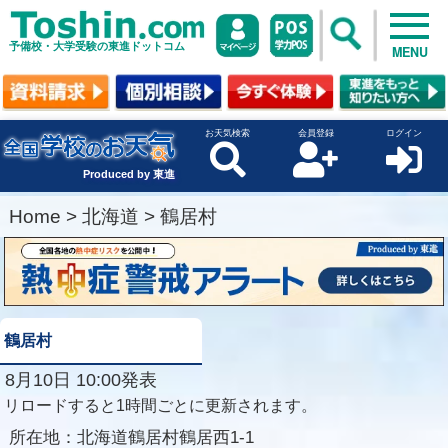
予備校・大学受験の東進ドットコム
MENU
お天気検索
会員登録
ログイン
Produced by 東進
Home
>
北海道
>
鶴居村
鶴居村
8月10日 10:00発表
リロードすると1時間ごとに更新されます。
所在地：
北海道鶴居村鶴居西1-1