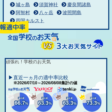
城ヶ島
須賀神社
慶良間諸島
阿智村
八ヶ岳
波照間島
四国カルスト
頑張れ！学校のお天気
▶直近一ヵ月の適中率比較
※2026/07/10～2026/08/08集計の値
適中率
適中率
適中率
適中率
66.7
63.3
63.3
73.3
%
%
%
%