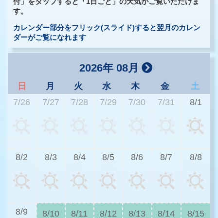
付」をタップすると「1日ごと」の天気がご覧いただけま
す。
カレンダー部分をフリック(スライド)すると翌月のカレン
ダーがご覧になれます
2026年 08月
日
月
火
水
木
金
土
7/26
7/27
7/28
7/29
7/30
7/31
8/1
2
8/2
8/3
8/4
8/5
8/6
8/7
8/8
2
8/9
8/10
8/11
8/12
8/13
8/14
8/15