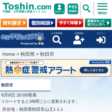
予備校・大学受験の東進ドットコム
MENU
お天気検索
会員登録
ログイン
Produced by 東進
Home
>
秋田県
>
秋田市
秋田市
8月8日 20:00発表
リロードすると1時間ごとに更新されます。
所在地：
秋田県秋田市山王1-1-1