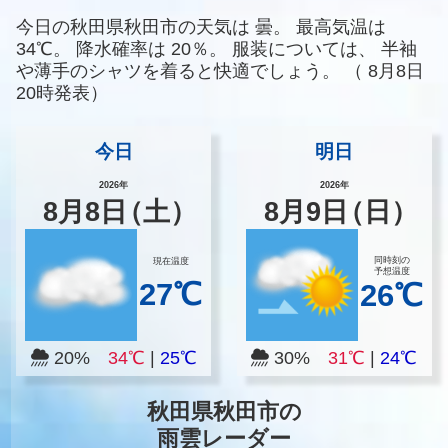
今日の秋田県秋田市の天気は
曇。
最高気温は
34℃。
降水確率は
20％。
服装については、
半袖
や薄手のシャツを着ると快適でしょう。
（
8月8日
20時発表）
今日
明日
2026年
2026年
8
月
8
日
（土）
8
月
9
日
（日）
同時刻の
現在温度
予想温度
27℃
26℃
20%
34℃
|
25℃
30%
31℃
|
24℃
秋田県秋田市の
雨雲レーダー