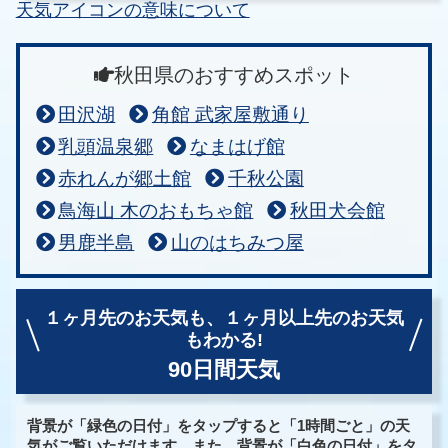
天気アイコンの意味について
秋田県のおすすめスポット
田沢湖
角館 武家屋敷通り
乳頭温泉郷
なまはげ館
赤れんが郷土館
千秋公園
鳥海山 木のおもちゃ館
秋田犬会館
男鹿半島
山のはちみつ屋
１ヶ月先のお天気も、
１ヶ月以上先のお天気
もわかる!
90日間天気
背景が「緑色の日付」をタップすると「1時間ごと」の天
気がご覧いただけます。また、背景が「白色の日付」をタ