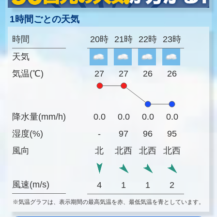
1時間ごとの天気
時間
20時
21時
22時
23時
天気
気温(℃)
27
27
26
26
降水量(mm/h)
0.0
0.0
0.0
0.0
湿度(%)
-
97
96
95
風向
北
北西
北西
北西
風速(m/s)
4
1
1
2
※気温グラフは、表示期間の最高気温を赤、最低気温を青としています。