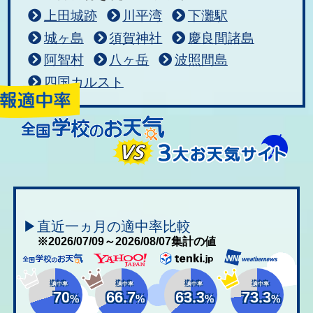
上田城跡
川平湾
下灘駅
城ヶ島
須賀神社
慶良間諸島
阿智村
八ヶ岳
波照間島
四国カルスト
▶直近一ヵ月の適中率比較
※2026/07/09～2026/08/07集計の値
適中率
適中率
適中率
適中率
70
66.7
63.3
73.3
%
%
%
%