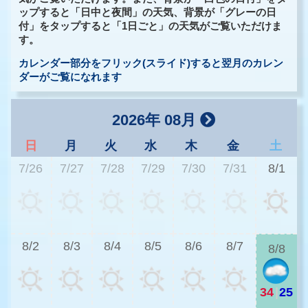
ップすると「日中と夜間」の天気、背景が「グレーの日
付」をタップすると「1日ごと」の天気がご覧いただけま
す。
カレンダー部分をフリック(スライド)すると翌月のカレン
ダーがご覧になれます
2026年 08月
日
月
火
水
木
金
土
7/26
7/27
7/28
7/29
7/30
7/31
8/1
2
8/2
8/3
8/4
8/5
8/6
8/7
8/8
34
|
25
2