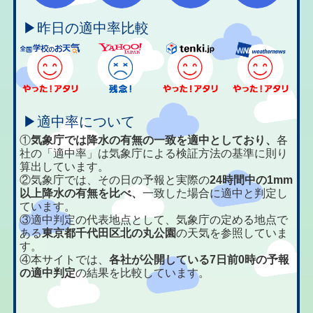
▶昨日の適中率比較
▶適中率について
①
気象庁では降水の有無の一致を適中としており、
各
社の「適中率」は気象庁による検証方法の基準に則り
算出しています。
②気象庁では、その日の予報と実際の
24時間中の1mm
以上降水の有無を比べ、
一致した場合に適中と判定し
ています。
③適中判定の代表地点として、気象庁の定める地点で
ある
東京都千代田区北の丸公園
の天気を参照していま
す。
④本サイトでは、
各社が公開している7日前0時の予報
の適中判定
の結果を比較しています。