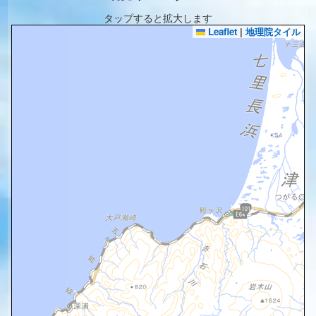
タップすると拡大します
Leaflet
|
地理院タイル