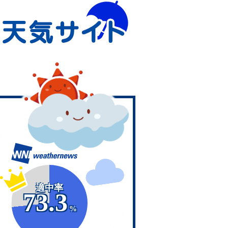
適中率
73.3
%