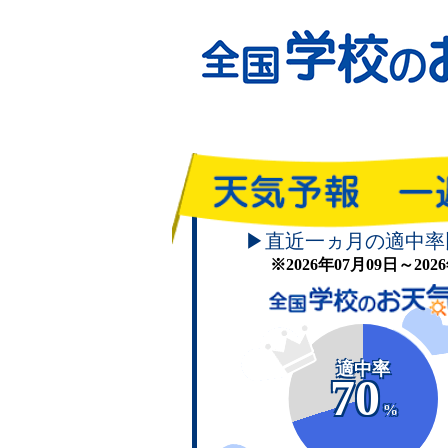
▶直近一ヵ月の適中率
※2026年07月09日～20
適中率
70
%