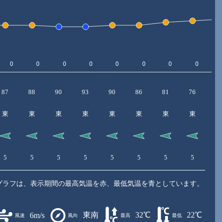
87
88
90
93
90
86
81
76
7
東
東
東
東
東
東
東
東
5
5
5
5
5
5
5
5
6
グラフは、表示期間の最高気温を赤、最低気温を青としています。
東南
32℃
22℃
6m/s
風速
風向
最高
最低