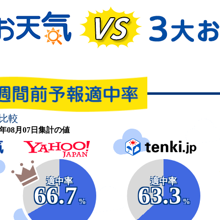
比較
26年08月07日集計の値
適中率
適中率
66.7
63.3
%
%