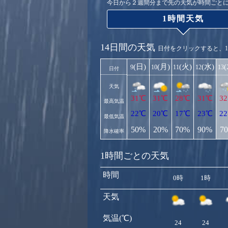
今日から２週間分まで先の天気が時間ごと
1時間天気
14日間の天気
日付をクリックすると、
(日)
(月)
(火)
(水)
9
10
11
12
13
日付
天気
31℃
31℃
28℃
31℃
3
最高気温
22℃
20℃
17℃
23℃
2
最低気温
50%
20%
70%
90%
7
降水確率
1時間ごとの天気
時間
0時
1時
天気
気温(℃)
24
24