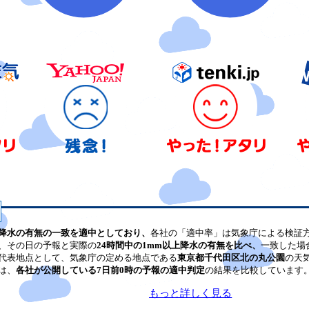
降水の有無の一致を適中としており、
各社の「適中率」は気象庁による検証
、その日の予報と実際の
24時間中の1mm以上降水の有無を比べ、
一致した場
代表地点として、気象庁の定める地点である
東京都千代田区北の丸公園
の天
は、
各社が公開している7日前0時の予報の適中判定
の結果を比較しています
もっと詳しく見る