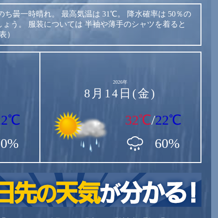
のち曇一時晴れ。
最高気温は
31℃。
降水確率は
50％の
しょう。
服装については
半袖や薄手のシャツを着ると
発表）
2026年
8月14日(金)
22℃
32℃
/
22℃
70%
60%