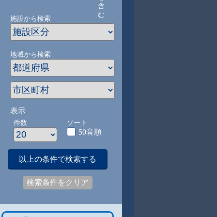
含
む
施設から検索
地域から検索
表示
件数
ソート
50音順
以上の条件で検索する
検索条件をクリア