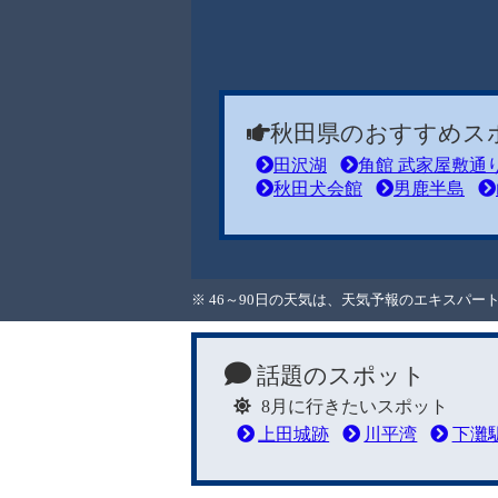
秋田県のおすすめス
田沢湖
角館 武家屋敷通
秋田犬会館
男鹿半島
※ 46～90日の天気は、天気予報のエキスパ
話題のスポット
8月に行きたいスポット
上田城跡
川平湾
下灘