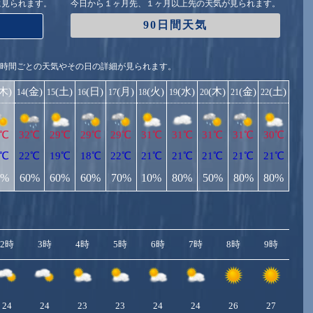
に見られます。
今日から１ヶ月先、１ヶ月以上先の天気が見られます。
90日間天気
1時間ごとの天気やその日の詳細が見られます。
(木)
(金)
(土)
(日)
(月)
(火)
(水)
(木)
(金)
(土)
14
15
16
17
18
19
20
21
22
2℃
32℃
29℃
29℃
29℃
31℃
31℃
31℃
31℃
30℃
2℃
22℃
19℃
18℃
22℃
21℃
21℃
21℃
21℃
21℃
0%
60%
60%
60%
70%
10%
80%
50%
80%
80%
2時
3時
4時
5時
6時
7時
8時
9時
10
24
24
23
23
24
24
26
27
2