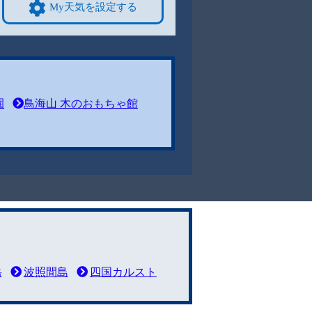
My天気を設定する
園
鳥海山 木のおもちゃ館
岳
波照間島
四国カルスト