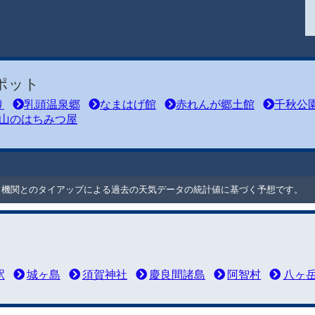
ポット
り
乳頭温泉郷
なまはげ館
赤れんが郷土館
千秋公
山のはちみつ屋
ート機関とのタイアップによる過去の天気データの統計値に基づく予想です。
駅
城ヶ島
須賀神社
慶良間諸島
阿智村
八ヶ