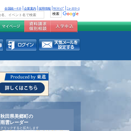
全国統一ﾃｽﾄ
企業案内
採用情報
ｻｲﾄﾏｯﾌﾟ
ﾆｭｰｽﾘﾘｰｽ
秋田県美郷町の
雨雲レーダー
クリックすると拡大します