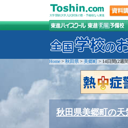
大学受験(大学入試)対策の塾・予備校なら東進
Home
>
秋田県
>
美郷町
>
14日間(2
秋田県美郷町の天