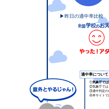
▶昨日の適中率比較
適中率について
①
気象庁では
②気象庁では
③適中判定の
④本サイトで