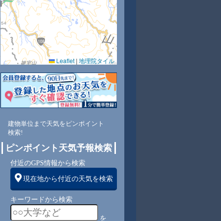
Leaflet
|
地理院タイル
0
65
61
58
68
65
67
70
74
東
東南
東南
東南
東南
東南
東南
東南
東南
建物単位まで天気をピンポイント
検索!
ピンポイント天気予報検索
6
7
6
6
6
6
6
6
付近のGPS情報から検索
現在地から付近の天気を検索
キーワードから検索
を