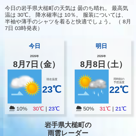
今日の岩手県大槌町の天気は
曇のち晴れ。
最高気
温は
30℃。
降水確率は
10％。
服装については、
半袖や薄手のシャツを着ると快適でしょう。
（
8月
7日 03時発表）
今日
明日
2026年
2026年
8
月
7
日
（金）
8
月
8
日
（土）
同時刻の
現在温度
予想温度
23℃
22℃
10%
30℃
|
23℃
50%
31℃
|
21℃
岩手県大槌町の
雨雲レーダー