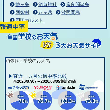
城ヶ島
須賀神社
慶良間諸島
阿智村
八ヶ岳
波照間島
四国カルスト
頑張れ！学校のお天気
▶直近一ヵ月の適中率比較
※2026/07/07～2026/08/05集計の値
適中率
適中率
適中率
適中率
70
76.7
63.3
73.3
%
%
%
%