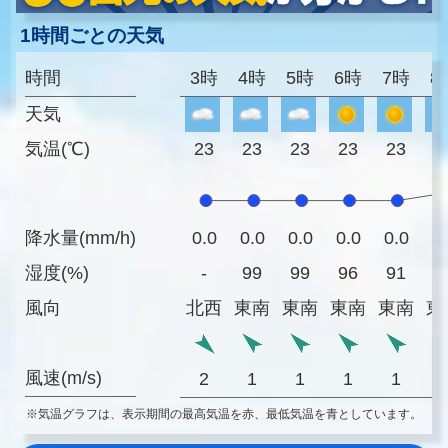
1時間ごとの天気
時間
3時
4時
5時
6時
7時
8
天気
気温(℃)
23
23
23
23
23
2
降水量(mm/h)
0.0
0.0
0.0
0.0
0.0
0
湿度(%)
-
99
99
96
91
8
風向
北西
東南
東南
東南
東南
東
風速(m/s)
2
1
1
1
1
※気温グラフは、表示期間の最高気温を赤、最低気温を青としています。