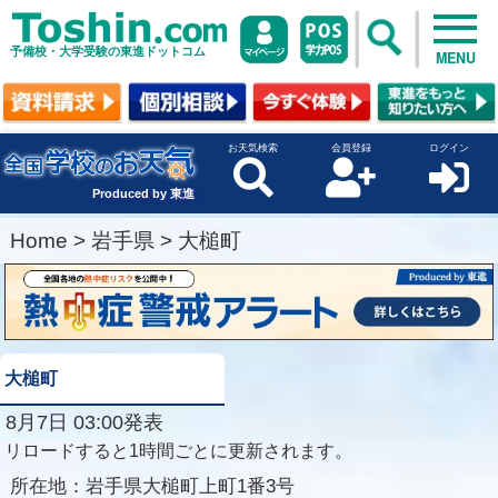
予備校・大学受験の東進ドットコム
MENU
お天気検索
会員登録
ログイン
Produced by 東進
Home
>
岩手県
>
大槌町
大槌町
8月7日 03:00発表
リロードすると1時間ごとに更新されます。
所在地：
岩手県大槌町上町1番3号