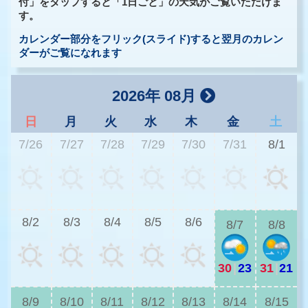
付」をタップすると「1日ごと」の天気がご覧いただけま
す。
カレンダー部分をフリック(スライド)すると翌月のカレン
ダーがご覧になれます
2026年 08月
日
月
火
水
木
金
土
7/26
7/27
7/28
7/29
7/30
7/31
8/1
2
8/2
8/3
8/4
8/5
8/6
8/7
8/8
30
|
23
31
|
21
2
8/9
8/10
8/11
8/12
8/13
8/14
8/15