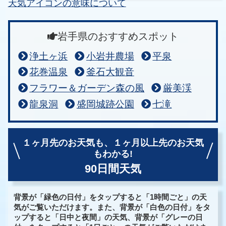
天気アイコンの意味について
岩手県のおすすめスポット
浄土ヶ浜
小岩井農場
平泉
花巻温泉
釜石大観音
フラワー＆ガーデン森の風
厳美渓
龍泉洞
盛岡城跡公園
七滝
１ヶ月先のお天気も、
１ヶ月以上先のお天気
もわかる!
90日間天気
背景が「緑色の日付」をタップすると「1時間ごと」の天
気がご覧いただけます。また、背景が「白色の日付」をタ
ップすると「日中と夜間」の天気、背景が「グレーの日