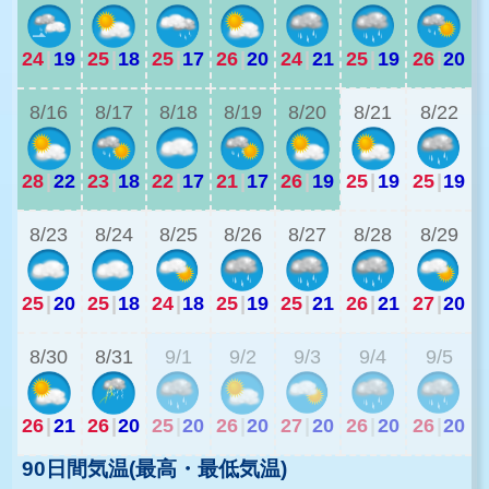
24
|
19
25
|
18
25
|
17
26
|
20
24
|
21
25
|
19
26
|
20
2
8/16
8/17
8/18
8/19
8/20
8/21
8/22
28
|
22
23
|
18
22
|
17
21
|
17
26
|
19
25
|
19
25
|
19
8/23
8/24
8/25
8/26
8/27
8/28
8/29
25
|
20
25
|
18
24
|
18
25
|
19
25
|
21
26
|
21
27
|
20
2
8/30
8/31
9/1
9/2
9/3
9/4
9/5
26
|
21
26
|
20
25
|
20
26
|
20
27
|
20
26
|
20
26
|
20
90日間気温(最高・最低気温)