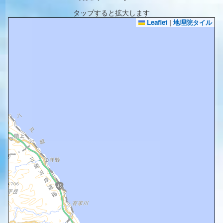
タップすると拡大します
Leaflet
|
地理院タイル