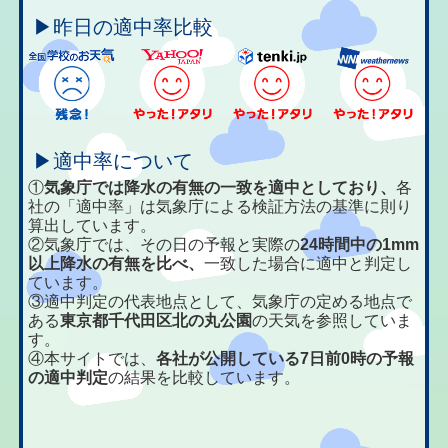
▶昨日の適中率比較
▶適中率について
①
気象庁では降水の有無の一致を適中としており、
各
社の「適中率」は気象庁による検証方法の基準に則り
算出しています。
②気象庁では、その日の予報と実際の
24時間中の1mm
以上降水の有無を比べ、
一致した場合に適中と判定し
ています。
③適中判定の代表地点として、気象庁の定める地点で
ある
東京都千代田区北の丸公園
の天気を参照していま
す。
④本サイトでは、
各社が公開している7日前0時の予報
の適中判定
の結果を比較しています。