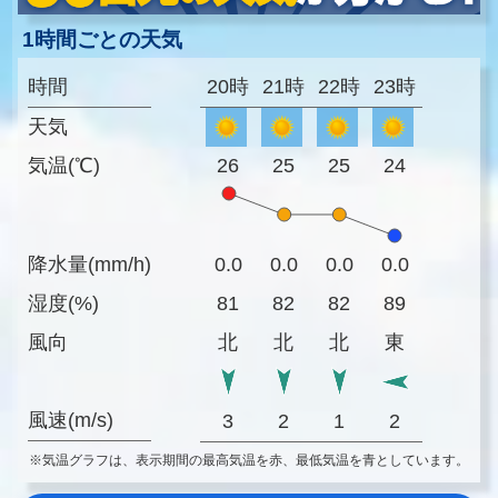
1時間ごとの天気
時間
20時
21時
22時
23時
天気
気温(℃)
26
25
25
24
降水量(mm/h)
0.0
0.0
0.0
0.0
湿度(%)
81
82
82
89
風向
北
北
北
東
風速(m/s)
3
2
1
2
※気温グラフは、表示期間の最高気温を赤、最低気温を青としています。