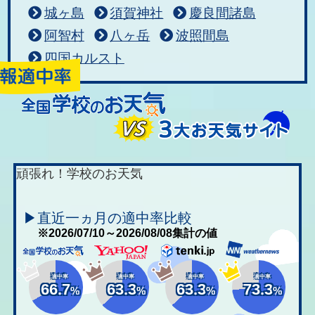
城ヶ島
須賀神社
慶良間諸島
阿智村
八ヶ岳
波照間島
四国カルスト
頑張れ！学校のお天気
▶直近一ヵ月の適中率比較
※2026/07/10～2026/08/08集計の値
適中率
適中率
適中率
適中率
66.7
63.3
63.3
73.3
%
%
%
%