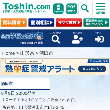
予備校・大学受験の東進ドットコム
MENU
お天気検索
会員登録
ログイン
Produced by 東進
Home
>
山形県
>
酒田市
酒田市
8月9日 20:00発表
リロードすると1時間ごとに更新されます。
所在地：
山形県酒田市本町2-2-45