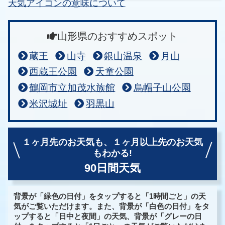
天気アイコンの意味について
山形県のおすすめスポット
蔵王
山寺
銀山温泉
月山
西蔵王公園
天童公園
鶴岡市立加茂水族館
烏帽子山公園
米沢城址
羽黒山
１ヶ月先のお天気も、
１ヶ月以上先のお天気
もわかる!
90日間天気
背景が「緑色の日付」をタップすると「1時間ごと」の天
気がご覧いただけます。また、背景が「白色の日付」をタ
ップすると「日中と夜間」の天気、背景が「グレーの日