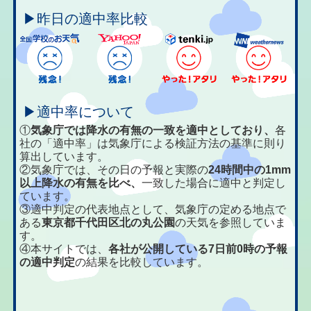
▶昨日の適中率比較
▶適中率について
①
気象庁では降水の有無の一致を適中としており、
各
社の「適中率」は気象庁による検証方法の基準に則り
算出しています。
②気象庁では、その日の予報と実際の
24時間中の1mm
以上降水の有無を比べ、
一致した場合に適中と判定し
ています。
③適中判定の代表地点として、気象庁の定める地点で
ある
東京都千代田区北の丸公園
の天気を参照していま
す。
④本サイトでは、
各社が公開している7日前0時の予報
の適中判定
の結果を比較しています。