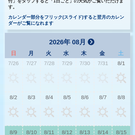
付」をタップすると「1日ごと」の天気がご覧いただけま
す。
カレンダー部分をフリック(スライド)すると翌月のカレン
ダーがご覧になれます
2026年 08月
日
月
火
水
木
金
土
7/26
7/27
7/28
7/29
7/30
7/31
8/1
2
8/2
8/3
8/4
8/5
8/6
8/7
8/8
2
8/9
8/10
8/11
8/12
8/13
8/14
8/15