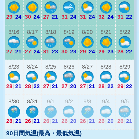
29
|
24
30
|
24
27
|
21
31
|
24
31
|
24
32
|
24
31
|
22
2
8/16
8/17
8/18
8/19
8/20
8/21
8/22
27
|
21
27
|
24
31
|
23
30
|
23
29
|
24
29
|
23
28
|
22
2
8/23
8/24
8/25
8/26
8/27
8/28
8/29
28
|
21
28
|
22
27
|
21
27
|
20
27
|
21
28
|
22
29
|
22
2
8/30
8/31
9/1
9/2
9/3
9/4
9/5
28
|
21
26
|
21
26
|
21
26
|
20
26
|
21
26
|
20
26
|
21
90日間気温(最高・最低気温)