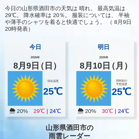
今日の山形県酒田市の天気は
晴れ。
最高気温は
29℃。
降水確率は
20％。
服装については、
半袖
や薄手のシャツを着ると快適でしょう。
（
8月9日
20時発表）
今日
明日
2026年
2026年
8
月
9
日
（日）
8
月
10
日
（月）
同時刻の
現在温度
予想温度
25℃
25℃
20%
29℃
|
24℃
20%
30℃
|
24℃
山形県酒田市の
雨雲レーダー