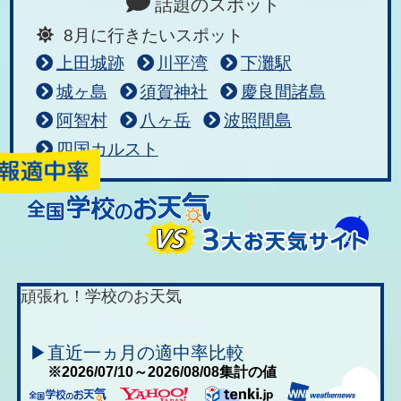
話題のスポット
8月に行きたいスポット
上田城跡
川平湾
下灘駅
城ヶ島
須賀神社
慶良間諸島
阿智村
八ヶ岳
波照間島
四国カルスト
頑張れ！学校のお天気
▶直近一ヵ月の適中率比較
※2026/07/10～2026/08/08集計の値