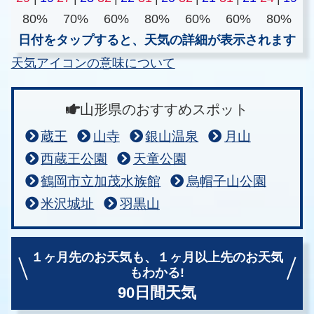
80%
70%
60%
80%
60%
60%
80%
日付をタップすると、天気の詳細が表示されます
天気アイコンの意味について
山形県のおすすめスポット
蔵王
山寺
銀山温泉
月山
西蔵王公園
天童公園
鶴岡市立加茂水族館
烏帽子山公園
米沢城址
羽黒山
１ヶ月先のお天気も、
１ヶ月以上先のお天気
もわかる!
90日間天気