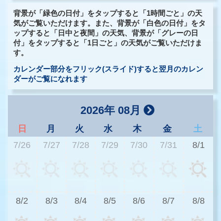
背景が「緑色の日付」をタップすると「1時間ごと」の天
気がご覧いただけます。また、背景が「白色の日付」をタ
ップすると「日中と夜間」の天気、背景が「グレーの日
付」をタップすると「1日ごと」の天気がご覧いただけま
す。
カレンダー部分をフリック(スライド)すると翌月のカレン
ダーがご覧になれます
2026年 08月
日
月
火
水
木
金
土
7/26
7/27
7/28
7/29
7/30
7/31
8/1
3
8/2
8/3
8/4
8/5
8/6
8/7
8/8