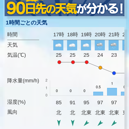
1時間ごとの天気
時間
17時
18時
19時
20時
21時
2
天気
気温(℃)
25
25
25
24
23
2
降水量(mm/h)
湿度(%)
85
91
95
97
97
9
風向
北
北
北東
北東
北東
東