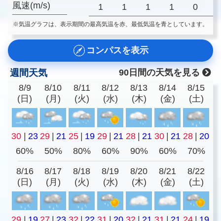
風速(m/s)
1
1
1
1
0
※気温グラフは、表示期間の最高気温を赤、最低気温を青としています。
コンパスを表示
週間天気
90日間の天気を見る
8/9
8/10
8/11
8/12
8/13
8/14
8/15
(日)
(月)
(火)
(水)
(木)
(金)
(土)
30
|
23
29
|
21
25
|
19
29
|
21
28
|
21
30
|
21
28
|
20
60%
50%
80%
60%
90%
60%
70%
8/16
8/17
8/18
8/19
8/20
8/21
8/22
(日)
(月)
(火)
(水)
(木)
(金)
(土)
29
|
19
27
|
23
32
|
22
31
|
20
32
|
21
31
|
21
24
|
19