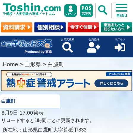
予備校・大学受験の東進ドットコム
MENU
お天気検索
会員登録
ログイン
Produced by 東進
Home
>
山形県
>
白鷹町
白鷹町
8月9日 17:00発表
リロードすると1時間ごとに更新されます。
所在地：
山形県白鷹町大字荒砥甲833