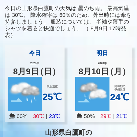
今日の山形県白鷹町の天気は
曇のち雨。
最高気温
は
30℃。
降水確率は
60％のため、外出時には傘を
持参しましょう。
服装については、
半袖や薄手の
シャツを着ると快適でしょう。
（
8月9日 17時発
表）
今日
明日
2026年
2026年
8
月
9
日
（日）
8
月
10
日
（月）
同時刻の
現在温度
予想温度
25℃
24℃
60%
30℃
|
23℃
50%
29℃
|
21℃
山形県白鷹町の