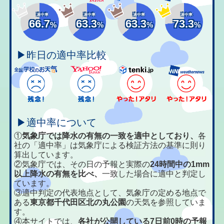
適中率
適中率
適中率
適中率
66.7
63.3
63.3
73.3
%
%
%
%
▶昨日の適中率比較
▶適中率について
①
気象庁では降水の有無の一致を適中としており、
各
社の「適中率」は気象庁による検証方法の基準に則り
算出しています。
②気象庁では、その日の予報と実際の
24時間中の1mm
以上降水の有無を比べ、
一致した場合に適中と判定し
ています。
③適中判定の代表地点として、気象庁の定める地点で
ある
東京都千代田区北の丸公園
の天気を参照していま
す。
④本サイトでは、
各社が公開している7日前0時の予報