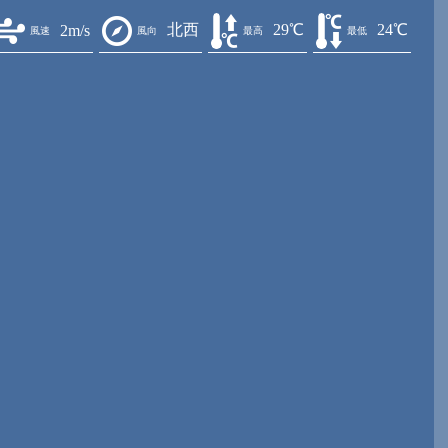
北西
29℃
24℃
2m/s
風速
風向
最高
最低