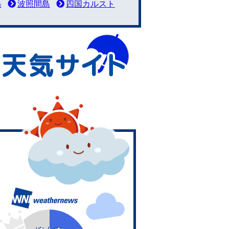
岳
波照間島
四国カルスト