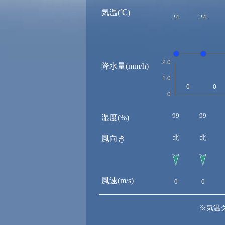
気温(℃)
24
24
降水量(mm/h)
99
99
湿度(%)
北
北
風向き
風速(m/s)
0
0
※気温