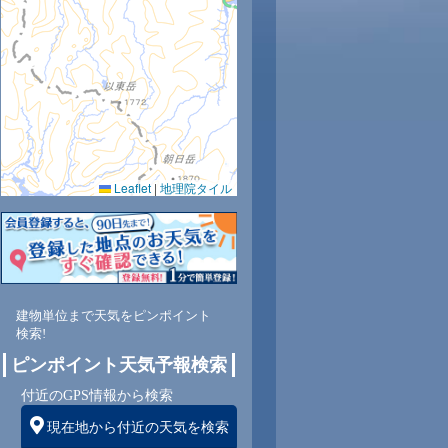
7
29
29
29
29
29
28
28
27
Leaflet
|
地理院タイル
0
85
83
83
83
84
84
86
89
西
北西
北西
北西
北西
北西
北西
北西
北西
建物単位まで天気をピンポイント
検索!
2
2
3
3
2
2
1
0
ピンポイント天気予報検索
付近のGPS情報から検索
現在地から付近の天気を検索