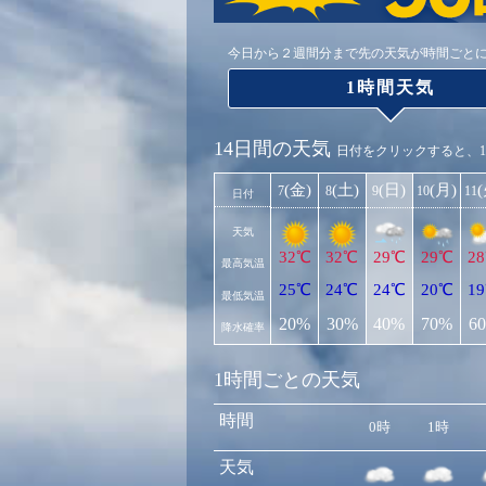
今日から２週間分まで先の天気が時間ごと
1時間天気
14日間の天気
日付をクリックすると、
(金)
(土)
(日)
(月)
7
8
9
10
11
日付
天気
32℃
32℃
29℃
29℃
2
最高気温
25℃
24℃
24℃
20℃
1
最低気温
20%
30%
40%
70%
6
降水確率
1時間ごとの天気
時間
0時
1時
天気