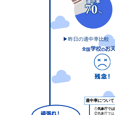
適中率
70
%
▶昨日の適中率比較
適中率について
①
気象庁では
②気象庁では