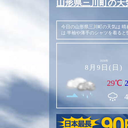
山形県三川町の天
今日の山形県三川町の天気は
晴
は
半袖や薄手のシャツを着ると
2026年
8月9日(日)
29℃
/