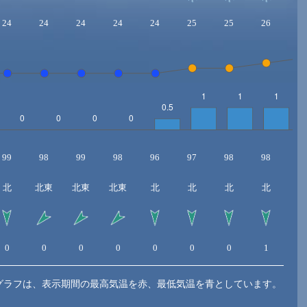
24
24
24
24
24
25
25
26
2
99
98
99
98
96
97
98
98
9
北
北東
北東
北東
北
北
北
北
北
0
0
0
0
0
0
0
1
1
グラフは、表示期間の最高気温を赤、最低気温を青としています。