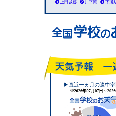
上田城跡
川平湾
下灘
頑張れ！学校のお天気
▶直近一ヵ月の適中率
※2026年07月07日～20