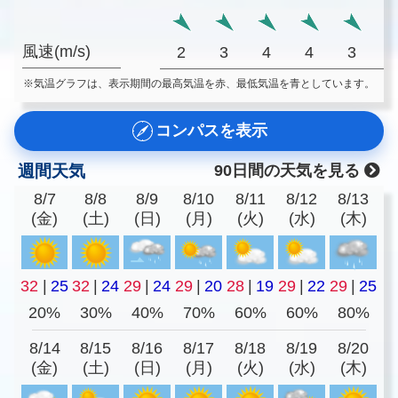
風速(m/s)
2
3
4
4
3
※気温グラフは、表示期間の最高気温を赤、最低気温を青としています。
コンパスを表示
週間天気
90日間の天気を見る
8/7
8/8
8/9
8/10
8/11
8/12
8/13
(金)
(土)
(日)
(月)
(火)
(水)
(木)
32
|
25
32
|
24
29
|
24
29
|
20
28
|
19
29
|
22
29
|
25
20%
30%
40%
70%
60%
60%
80%
8/14
8/15
8/16
8/17
8/18
8/19
8/20
(金)
(土)
(日)
(月)
(火)
(水)
(木)