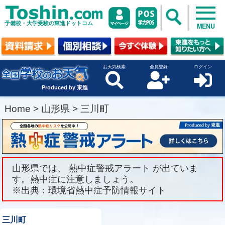
予備校・大学受験の東進ドットコム
MENU
お天気検索
会員登録
ログイン
Produced by 東進
Home
>
山形県
>
三川町
山形県では、 熱中症警戒アラート が出ていま
す。熱中症に注意しましょう。
※出典：環境省熱中症予防情報サイト
三川町