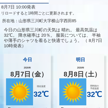
8月7日 10:00発表
リロードすると1時間ごとに更新されます。
所在地：
山形県三川町大字横山字西田85
今日の山形県三川町の天気は
晴れ。
最高気温は
32℃。
降水確率は
20％。
服装については、
半袖
や薄手のシャツを着ると快適でしょう。
（
8月7日
10時発表）
今日
明日
2026年
2026年
8
月
7
日
（金）
8
月
8
日
（土）
同時刻の
現在温度
予想温度
32℃
32℃