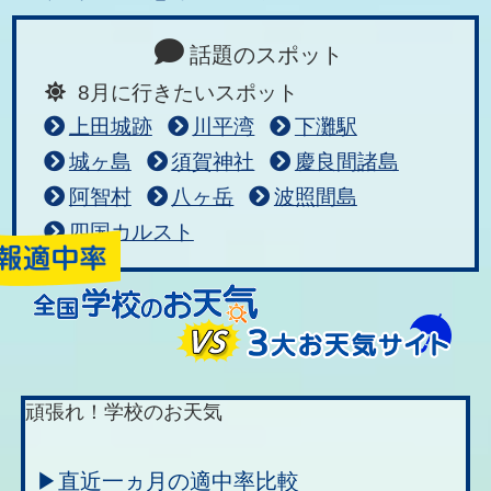
話題のスポット
8月に行きたいスポット
上田城跡
川平湾
下灘駅
城ヶ島
須賀神社
慶良間諸島
阿智村
八ヶ岳
波照間島
四国カルスト
頑張れ！学校のお天気
▶直近一ヵ月の適中率比較