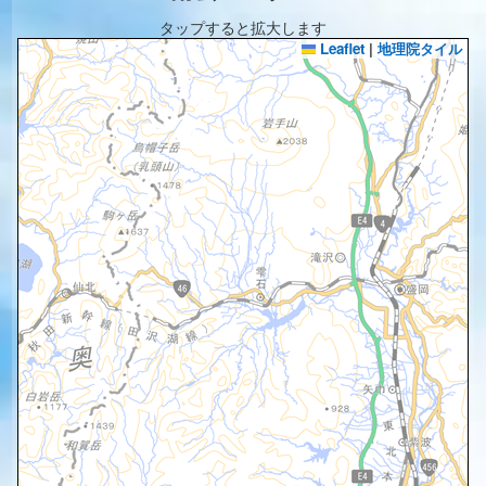
タップすると拡大します
Leaflet
|
地理院タイル