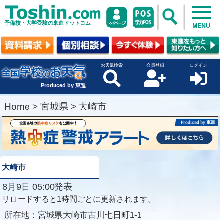
予備校・大学受験の東進ドットコム
MENU
お天気検索
会員登録
ログイン
Produced by 東進
Home
>
宮城県
>
大崎市
大崎市
8月9日 05:00発表
リロードすると1時間ごとに更新されます。
所在地：
宮城県大崎市古川七日町1-1