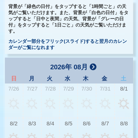
背景が「緑色の日付」をタップすると「1時間ごと」の天
気がご覧いただけます。また、背景が「白色の日付」をタ
ップすると「日中と夜間」の天気、背景が「グレーの日
付」をタップすると「1日ごと」の天気がご覧いただけま
す。
カレンダー部分をフリック(スライド)すると翌月のカレン
ダーがご覧になれます
2026年 08月
日
月
火
水
木
金
土
7/26
7/27
7/28
7/29
7/30
7/31
8/1
2
8/2
8/3
8/4
8/5
8/6
8/7
8/8