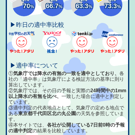
適中率
適中率
適中率
適中率
70
66.7
63.3
73.3
%
%
%
%
▶昨日の適中率比較
▶適中率について
①
気象庁では降水の有無の一致を適中としており、
各
社の「適中率」は気象庁による検証方法の基準に則り
算出しています。
②気象庁では、その日の予報と実際の
24時間中の1mm
以上降水の有無を比べ、
一致した場合に適中と判定し
ています。
③適中判定の代表地点として、気象庁の定める地点で
ある
東京都千代田区北の丸公園
の天気を参照していま
す。
④本サイトでは、
各社が公開している7日前0時の予報
の適中判定
の結果を比較しています。