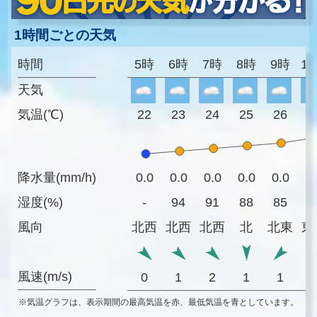
1時間ごとの天気
時間
5時
6時
7時
8時
9時
1
天気
気温(℃)
22
23
24
25
26
2
降水量(mm/h)
0.0
0.0
0.0
0.0
0.0
0
湿度(%)
-
94
91
88
85
8
風向
北西
北西
北西
北
北東
東
風速(m/s)
0
1
2
1
1
※気温グラフは、表示期間の最高気温を赤、最低気温を青としています。