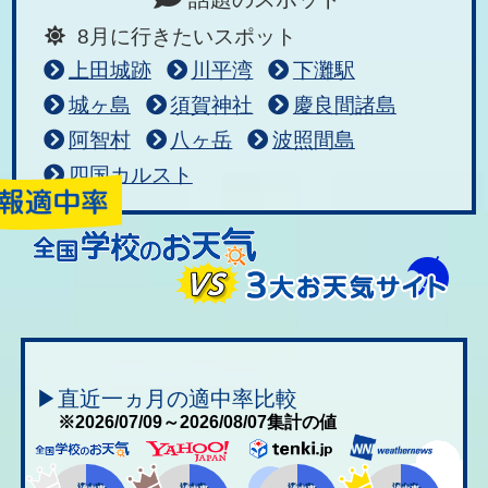
8月に行きたいスポット
上田城跡
川平湾
下灘駅
城ヶ島
須賀神社
慶良間諸島
阿智村
八ヶ岳
波照間島
四国カルスト
▶直近一ヵ月の適中率比較
※2026/07/09～2026/08/07集計の値