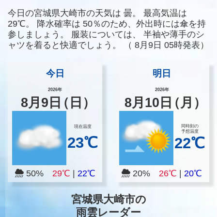
今日の宮城県大崎市の天気は
曇。
最高気温は
29℃。
降水確率は
50％のため、外出時には傘を持
参しましょう。
服装については、
半袖や薄手のシ
ャツを着ると快適でしょう。
（
8月9日 05時発表）
今日
明日
2026年
2026年
8
月
9
日
（日）
8
月
10
日
（月）
同時刻の
現在温度
予想温度
23℃
22℃
50%
29℃
|
22℃
20%
26℃
|
20℃
宮城県大崎市の
雨雲レーダー