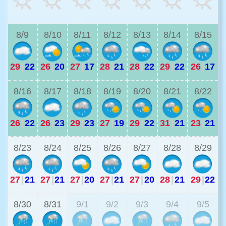
2
8/9
8/10
8/11
8/12
8/13
8/14
8/15
29
|
22
26
|
20
27
|
17
28
|
21
28
|
22
29
|
22
26
|
17
2
8/16
8/17
8/18
8/19
8/20
8/21
8/22
26
|
22
26
|
23
29
|
23
27
|
19
29
|
22
31
|
21
23
|
21
2
8/23
8/24
8/25
8/26
8/27
8/28
8/29
27
|
21
27
|
21
27
|
20
27
|
21
27
|
20
28
|
21
29
|
22
2
8/30
8/31
9/1
9/2
9/3
9/4
9/5