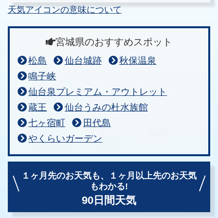
天気アイコンの意味について
宮城県のおすすめスポット
松島
仙台城跡
秋保温泉
鳴子峡
仙台泉プレミアム・アウトレット
蔵王
仙台うみの杜水族館
七ヶ宿町
田代島
やくらいガーデン
１ヶ月先のお天気も、
１ヶ月以上先のお天気
もわかる!
90日間天気