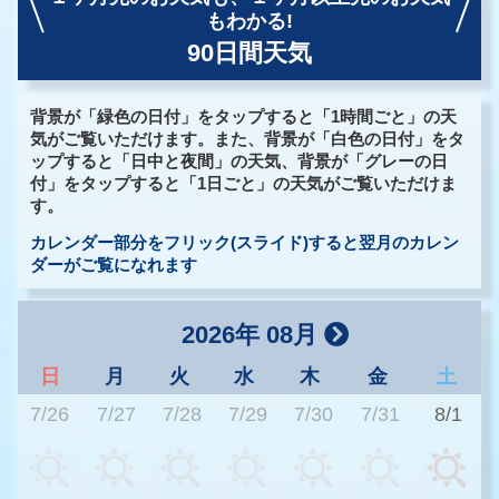
もわかる!
90日間天気
背景が「緑色の日付」をタップすると「1時間ごと」の天
気がご覧いただけます。また、背景が「白色の日付」をタ
ップすると「日中と夜間」の天気、背景が「グレーの日
付」をタップすると「1日ごと」の天気がご覧いただけま
す。
カレンダー部分をフリック(スライド)すると翌月のカレン
ダーがご覧になれます
2026年 08月
日
月
火
水
木
金
土
7/26
7/27
7/28
7/29
7/30
7/31
8/1
2