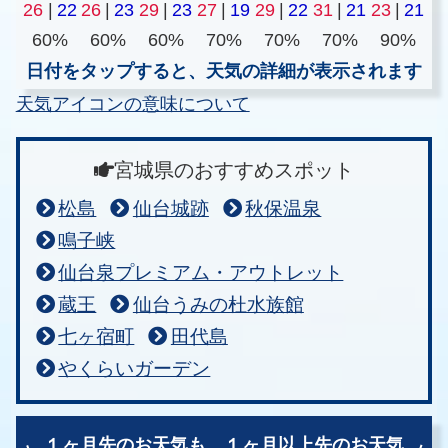
26
|
22
26
|
23
29
|
23
27
|
19
29
|
22
31
|
21
23
|
21
60%
60%
60%
70%
70%
70%
90%
日付をタップすると、天気の詳細が表示されます
天気アイコンの意味について
宮城県のおすすめスポット
松島
仙台城跡
秋保温泉
鳴子峡
仙台泉プレミアム・アウトレット
蔵王
仙台うみの杜水族館
七ヶ宿町
田代島
やくらいガーデン
１ヶ月先のお天気も、
１ヶ月以上先のお天気