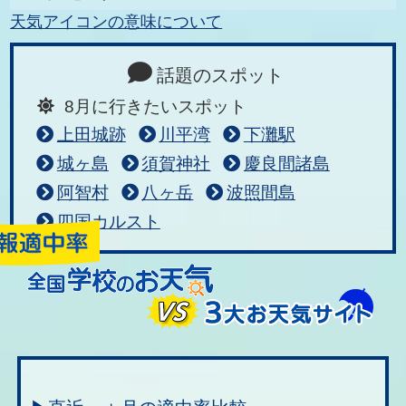
天気アイコンの意味について
話題のスポット
8月に行きたいスポット
上田城跡
川平湾
下灘駅
城ヶ島
須賀神社
慶良間諸島
阿智村
八ヶ岳
波照間島
四国カルスト