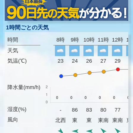
1時間ごとの天気
時間
8時
9時
10時
11時
12時
1
天気
気温(℃)
23
24
26
27
29
2
降水量(mm/h)
湿度(%)
-
86
83
80
77
7
風向
北西
東
東
東南
東南
東