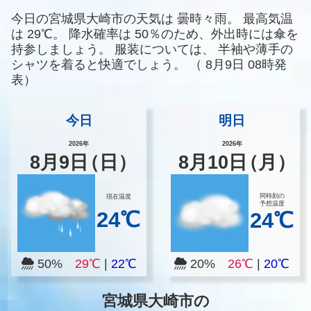
今日の宮城県大崎市の天気は
曇時々雨。
最高気温
は
29℃。
降水確率は
50％のため、外出時には傘を
持参しましょう。
服装については、
半袖や薄手の
シャツを着ると快適でしょう。
（
8月9日 08時発
表）
今日
明日
2026年
2026年
8
月
9
日
（日）
8
月
10
日
（月）
同時刻の
現在温度
予想温度
24℃
24℃
50%
29℃
|
22℃
20%
26℃
|
20℃
宮城県大崎市の