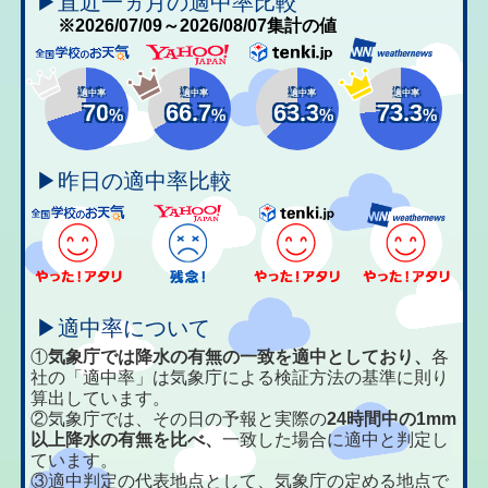
▶直近一ヵ月の適中率比較
※2026/07/09～2026/08/07集計の値
適中率
適中率
適中率
適中率
70
66.7
63.3
73.3
%
%
%
%
▶昨日の適中率比較
▶適中率について
①
気象庁では降水の有無の一致を適中としており、
各
社の「適中率」は気象庁による検証方法の基準に則り
算出しています。
②気象庁では、その日の予報と実際の
24時間中の1mm
以上降水の有無を比べ、
一致した場合に適中と判定し
ています。
③適中判定の代表地点として、気象庁の定める地点で