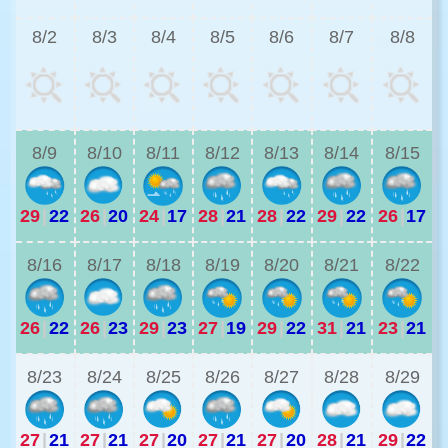
8/2
8/3
8/4
8/5
8/6
8/7
8/8
2
8/9
8/10
8/11
8/12
8/13
8/14
8/15
29
|
22
26
|
20
24
|
17
28
|
21
28
|
22
29
|
22
26
|
17
2
8/16
8/17
8/18
8/19
8/20
8/21
8/22
26
|
22
26
|
23
29
|
23
27
|
19
29
|
22
31
|
21
23
|
21
2
8/23
8/24
8/25
8/26
8/27
8/28
8/29
27
|
21
27
|
21
27
|
20
27
|
21
27
|
20
28
|
21
29
|
22
2