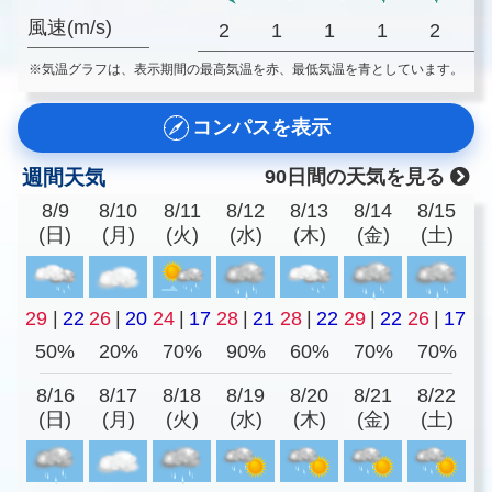
風速(m/s)
2
1
1
1
2
※気温グラフは、表示期間の最高気温を赤、最低気温を青としています。
コンパスを表示
週間天気
90日間の天気を見る
8/9
8/10
8/11
8/12
8/13
8/14
8/15
(日)
(月)
(火)
(水)
(木)
(金)
(土)
29
|
22
26
|
20
24
|
17
28
|
21
28
|
22
29
|
22
26
|
17
50%
20%
70%
90%
60%
70%
70%
8/16
8/17
8/18
8/19
8/20
8/21
8/22
(日)
(月)
(火)
(水)
(木)
(金)
(土)