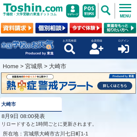
予備校・大学受験の東進ドットコム
MENU
お天気検索
会員登録
ログイン
Produced by 東進
Home
>
宮城県
>
大崎市
大崎市
8月9日 08:00発表
リロードすると1時間ごとに更新されます。
所在地：
宮城県大崎市古川七日町1-1