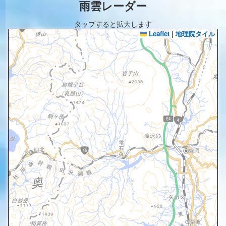
雨雲レーダー
タップすると拡大します
Leaflet
|
地理院タイル