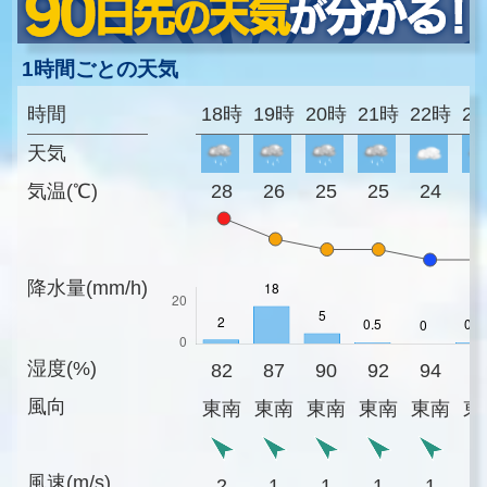
1時間ごとの天気
時間
18時
19時
20時
21時
22時
2
天気
気温(℃)
28
26
25
25
24
2
降水量(mm/h)
湿度(%)
82
87
90
92
94
9
風向
東南
東南
東南
東南
東南
東
風速(m/s)
2
1
1
1
1