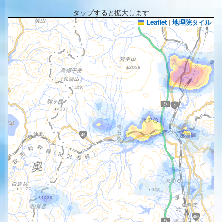
タップすると拡大します
Leaflet
|
地理院タイル