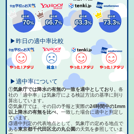
適中率
適中率
適中率
適中率
70
66.7
63.3
73.3
%
%
%
%
▶昨日の適中率比較
▶適中率について
①
気象庁では降水の有無の一致を適中としており、
各
社の「適中率」は気象庁による検証方法の基準に則り
算出しています。
②気象庁では、その日の予報と実際の
24時間中の1mm
以上降水の有無を比べ、
一致した場合に適中と判定し
ています。
③適中判定の代表地点として、気象庁の定める地点で
ある
東京都千代田区北の丸公園
の天気を参照していま