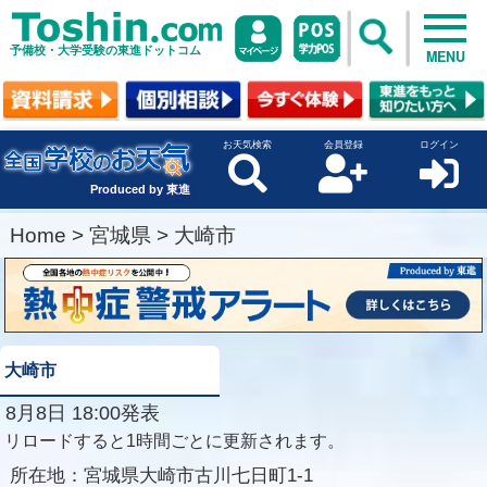
予備校・大学受験の東進ドットコム
MENU
お天気検索
会員登録
ログイン
Produced by 東進
Home
>
宮城県
>
大崎市
大崎市
8月8日 18:00発表
リロードすると1時間ごとに更新されます。
所在地：
宮城県大崎市古川七日町1-1