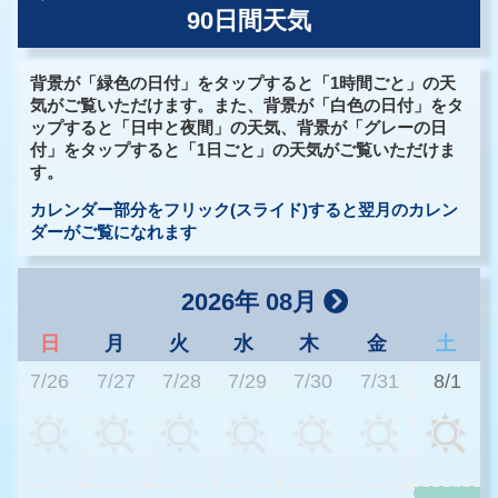
90日間天気
背景が「緑色の日付」をタップすると「1時間ごと」の天
気がご覧いただけます。また、背景が「白色の日付」をタ
ップすると「日中と夜間」の天気、背景が「グレーの日
付」をタップすると「1日ごと」の天気がご覧いただけま
す。
カレンダー部分をフリック(スライド)すると翌月のカレン
ダーがご覧になれます
2026年 08月
日
月
火
水
木
金
土
7/26
7/27
7/28
7/29
7/30
7/31
8/1
2