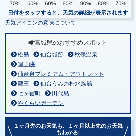
70%
60%
60%
80%
90%
80%
70%
日付をタップすると、天気の詳細が表示されます
天気アイコンの意味について
宮城県のおすすめスポット
松島
仙台城跡
秋保温泉
鳴子峡
仙台泉プレミアム・アウトレット
蔵王
仙台うみの杜水族館
七ヶ宿町
田代島
やくらいガーデン
１ヶ月先のお天気も、
１ヶ月以上先のお天気
もわかる!