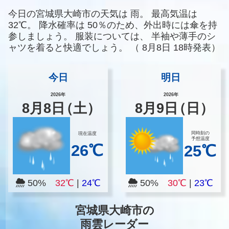
今日の宮城県大崎市の天気は
雨。
最高気温は
32℃。
降水確率は
50％のため、外出時には傘を持
参しましょう。
服装については、
半袖や薄手のシ
ャツを着ると快適でしょう。
（
8月8日 18時発表）
今日
明日
2026年
2026年
8
月
8
日
（土）
8
月
9
日
（日）
同時刻の
現在温度
予想温度
26℃
25℃
50%
32℃
|
24℃
50%
30℃
|
23℃
宮城県大崎市の
雨雲レーダー