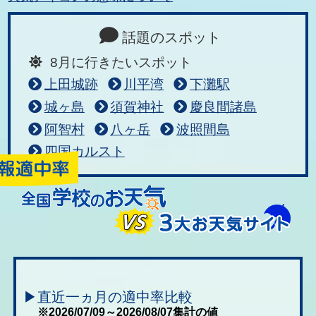
話題のスポット
8月に行きたいスポット
上田城跡
川平湾
下灘駅
城ヶ島
須賀神社
慶良間諸島
阿智村
八ヶ岳
波照間島
四国カルスト
▶直近一ヵ月の適中率比較
※2026/07/09～2026/08/07集計の値