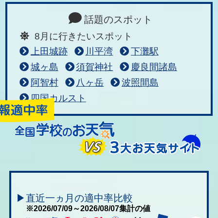
話題のスポット
8月に行きたいスポット
上田城跡
川平湾
下灘駅
城ヶ島
須賀神社
慶良間諸島
阿智村
八ヶ岳
波照間島
四国カルスト
▶直近一ヵ月の適中率比較
※2026/07/09～2026/08/07集計の値