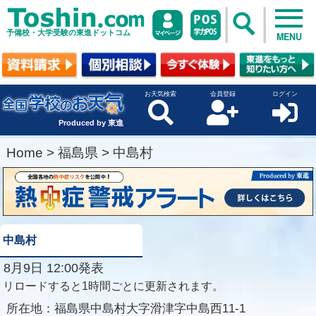
予備校・大学受験の東進ドットコム
MENU
お天気検索
会員登録
ログイン
Produced by 東進
Home
>
福島県
>
中島村
中島村
8月9日 12:00発表
リロードすると1時間ごとに更新されます。
所在地：
福島県中島村大字滑津字中島西11-1