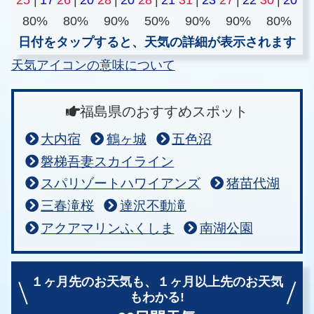
80%
80%
90%
50%
90%
90%
80%
日付をタップすると、天気の詳細が表示されます
天気アイコンの意味について
福島県のおすすめスポット
大内宿
鶴ヶ城
五色沼
磐梯吾妻スカイライン
スパリゾートハワイアンズ
猪苗代湖
三春滝桜
達沢不動滝
アクアマリンふくしま
南湖公園
１ヶ月先のお天気も、
１ヶ月以上先のお天気
もわかる!