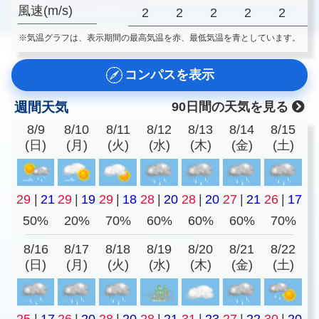
風速(m/s)
2
2
2
2
2
※気温グラフは、表示期間の最高気温を赤、最低気温を青としています。
コンパスを表示
週間天気
90日間の天気を見る
8/9
8/10
8/11
8/12
8/13
8/14
8/15
(日)
(月)
(火)
(水)
(木)
(金)
(土)
29
|
21
29
|
19
29
|
18
28
|
20
28
|
20
27
|
21
26
|
17
50%
20%
70%
60%
60%
60%
70%
8/16
8/17
8/18
8/19
8/20
8/21
8/22
(日)
(月)
(火)
(水)
(木)
(金)
(土)
25
|
17
26
|
20
28
|
20
28
|
21
31
|
23
27
|
22
30
|
20