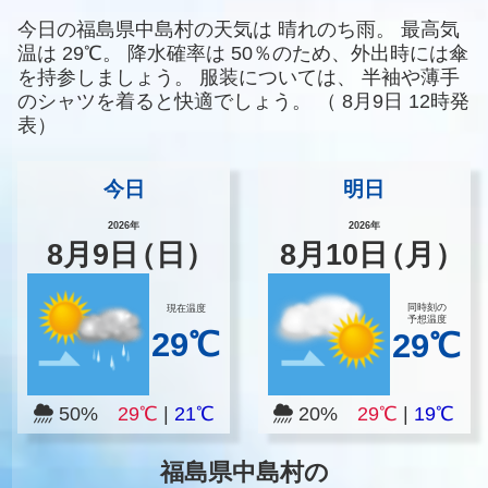
今日の福島県中島村の天気は
晴れのち雨。
最高気
温は
29℃。
降水確率は
50％のため、外出時には傘
を持参しましょう。
服装については、
半袖や薄手
のシャツを着ると快適でしょう。
（
8月9日 12時発
表）
今日
明日
2026年
2026年
8
月
9
日
（日）
8
月
10
日
（月）
同時刻の
現在温度
予想温度
29℃
29℃
50%
29℃
|
21℃
20%
29℃
|
19℃
福島県中島村の