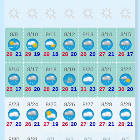
2
8/9
8/10
8/11
8/12
8/13
8/14
8/15
29
|
21
29
|
19
29
|
18
28
|
20
28
|
20
27
|
21
26
|
17
2
8/16
8/17
8/18
8/19
8/20
8/21
8/22
25
|
17
26
|
20
28
|
20
28
|
21
31
|
23
27
|
22
30
|
20
2
8/23
8/24
8/25
8/26
8/27
8/28
8/29
27
|
20
26
|
21
27
|
19
26
|
20
27
|
20
27
|
21
28
|
21
2
8/30
8/31
9/1
9/2
9/3
9/4
9/5