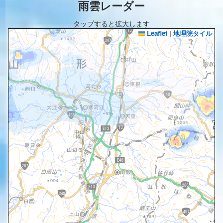
雨雲レーダー
タップすると拡大します
Leaflet
|
地理院タイル