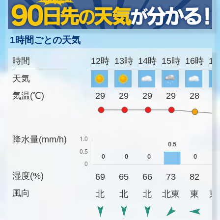
1時間ごとの天気
時間
12時
13時
14時
15時
16時
1
天気
気温(℃)
29
29
29
29
28
2
降水量(mm/h)
湿度(%)
69
65
66
73
82
9
風向
北
北
北
北東
東
東