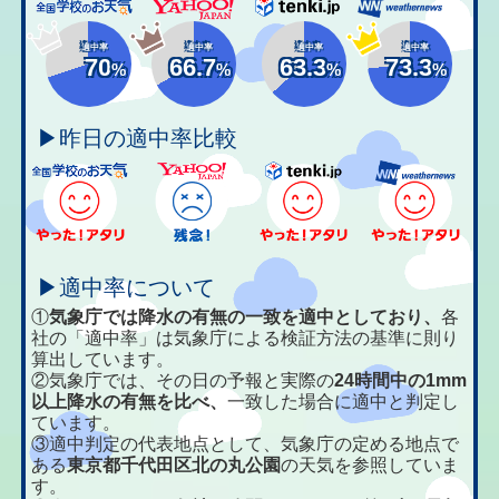
適中率
適中率
適中率
適中率
70
66.7
63.3
73.3
%
%
%
%
▶昨日の適中率比較
▶適中率について
①
気象庁では降水の有無の一致を適中としており、
各
社の「適中率」は気象庁による検証方法の基準に則り
算出しています。
②気象庁では、その日の予報と実際の
24時間中の1mm
以上降水の有無を比べ、
一致した場合に適中と判定し
ています。
③適中判定の代表地点として、気象庁の定める地点で
ある
東京都千代田区北の丸公園
の天気を参照していま
す。