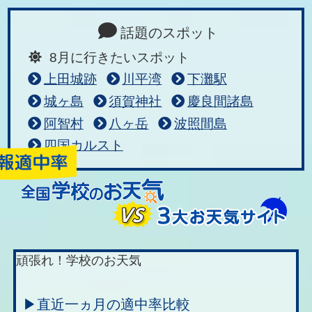
話題のスポット
8月に行きたいスポット
上田城跡
川平湾
下灘駅
城ヶ島
須賀神社
慶良間諸島
阿智村
八ヶ岳
波照間島
四国カルスト
頑張れ！学校のお天気
▶直近一ヵ月の適中率比較