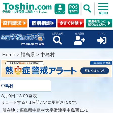
予備校・大学受験の東進ドットコム
MENU
お天気検索
会員登録
ログイン
Produced by 東進
Home
>
福島県
>
中島村
中島村
8月9日 13:00発表
リロードすると1時間ごとに更新されます。
所在地：
福島県中島村大字滑津字中島西11-1