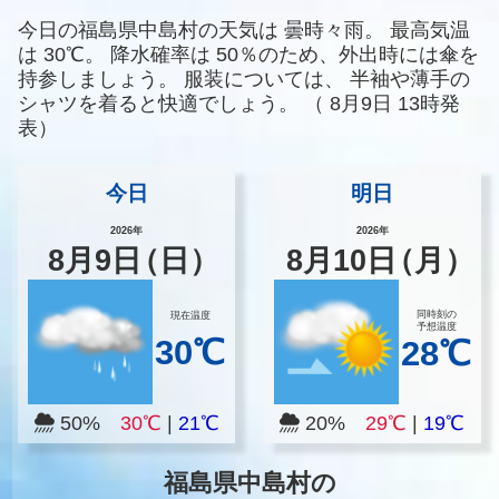
今日の福島県中島村の天気は
曇時々雨。
最高気温
は
30℃。
降水確率は
50％のため、外出時には傘を
持参しましょう。
服装については、
半袖や薄手の
シャツを着ると快適でしょう。
（
8月9日 13時発
表）
今日
明日
2026年
2026年
8
月
9
日
（日）
8
月
10
日
（月）
同時刻の
現在温度
予想温度
30℃
28℃
50%
30℃
|
21℃
20%
29℃
|
19℃
福島県中島村の