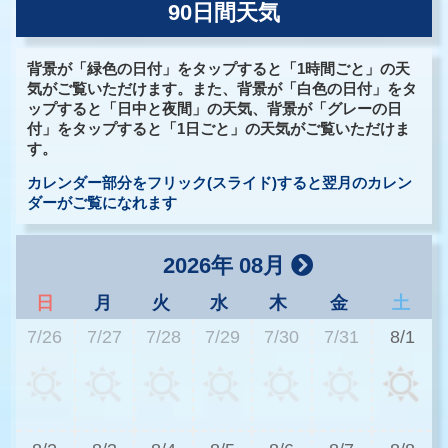
90日間天気
背景が「緑色の日付」をタップすると「1時間ごと」の天
気がご覧いただけます。また、背景が「白色の日付」をタ
ップすると「日中と夜間」の天気、背景が「グレーの日
付」をタップすると「1日ごと」の天気がご覧いただけま
す。
カレンダー部分をフリック(スライド)すると翌月のカレン
ダーがご覧になれます
2026年 08月
日
月
火
水
木
金
土
7/26
7/27
7/28
7/29
7/30
7/31
8/1
2