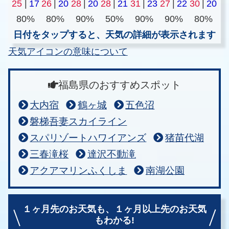
25
|
17
26
|
20
28
|
20
28
|
21
31
|
23
27
|
22
30
|
20
80%
80%
90%
50%
90%
90%
80%
日付をタップすると、天気の詳細が表示されます
天気アイコンの意味について
福島県のおすすめスポット
大内宿
鶴ヶ城
五色沼
磐梯吾妻スカイライン
スパリゾートハワイアンズ
猪苗代湖
三春滝桜
達沢不動滝
アクアマリンふくしま
南湖公園
１ヶ月先のお天気も、
１ヶ月以上先のお天気
もわかる!