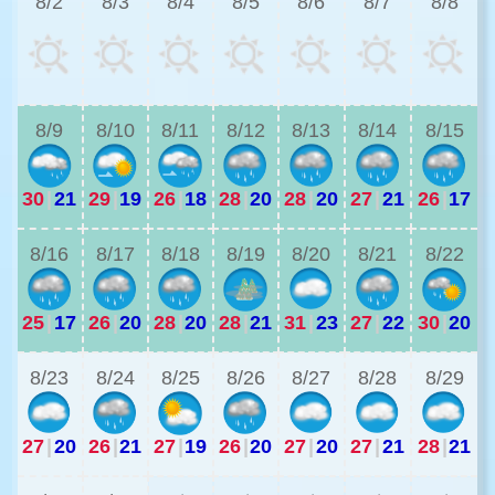
8/2
8/3
8/4
8/5
8/6
8/7
8/8
2
8/9
8/10
8/11
8/12
8/13
8/14
8/15
30
|
21
29
|
19
26
|
18
28
|
20
28
|
20
27
|
21
26
|
17
2
8/16
8/17
8/18
8/19
8/20
8/21
8/22
25
|
17
26
|
20
28
|
20
28
|
21
31
|
23
27
|
22
30
|
20
2
8/23
8/24
8/25
8/26
8/27
8/28
8/29
27
|
20
26
|
21
27
|
19
26
|
20
27
|
20
27
|
21
28
|
21
2