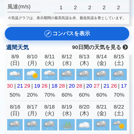
風速(m/s)
1
2
2
2
2
※気温グラフは、表示期間の最高気温を赤、最低気温を青としています。
コンパスを表示
週間天気
90日間の天気を見る
8/9
8/10
8/11
8/12
8/13
8/14
8/15
(日)
(月)
(火)
(水)
(木)
(金)
(土)
30
|
21
29
|
19
26
|
18
28
|
20
28
|
20
27
|
21
26
|
17
50%
20%
70%
60%
60%
60%
70%
8/16
8/17
8/18
8/19
8/20
8/21
8/22
(日)
(月)
(火)
(水)
(木)
(金)
(土)