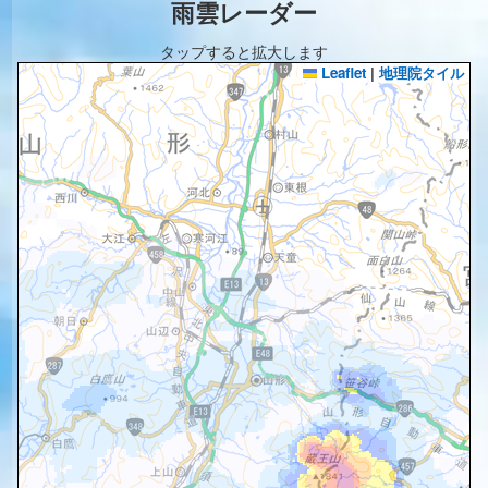
雨雲レーダー
タップすると拡大します
Leaflet
|
地理院タイル