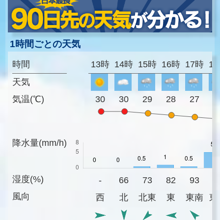
1時間ごとの天気
時間
13時
14時
15時
16時
17時
1
天気
気温(℃)
30
30
29
28
27
2
降水量(mm/h)
湿度(%)
-
66
73
82
93
9
風向
西
北
北東
東
東南
東