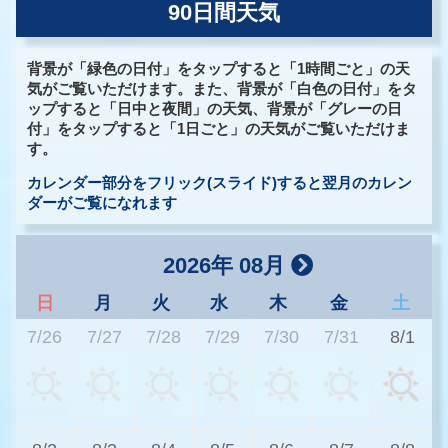
90日間天気
背景が「緑色の日付」をタップすると「1時間ごと」の天
気がご覧いただけます。また、背景が「白色の日付」をタ
ップすると「日中と夜間」の天気、背景が「グレーの日
付」をタップすると「1日ごと」の天気がご覧いただけま
す。
カレンダー部分をフリック(スライド)すると翌月のカレン
ダーがご覧になれます
2026年 08月
日
月
火
水
木
金
土
7/26
7/27
7/28
7/29
7/30
7/31
8/1
2