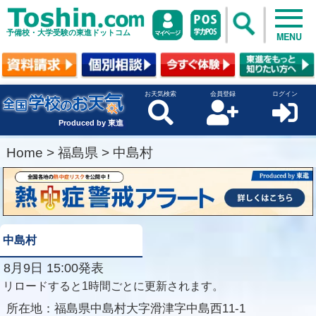
予備校・大学受験の東進ドットコム
MENU
お天気検索
会員登録
ログイン
Produced by 東進
Home
>
福島県
>
中島村
中島村
8月9日 15:00発表
リロードすると1時間ごとに更新されます。
所在地：
福島県中島村大字滑津字中島西11-1