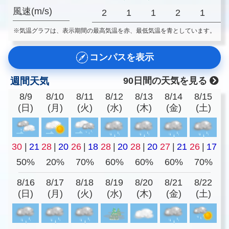
風速(m/s)
2
1
1
2
1
※気温グラフは、表示期間の最高気温を赤、最低気温を青としています。
コンパスを表示
週間天気
90日間の天気を見る
8/9
8/10
8/11
8/12
8/13
8/14
8/15
(日)
(月)
(火)
(水)
(木)
(金)
(土)
30
|
21
28
|
20
26
|
18
28
|
20
28
|
20
27
|
21
26
|
17
50%
20%
70%
60%
60%
60%
70%
8/16
8/17
8/18
8/19
8/20
8/21
8/22
(日)
(月)
(火)
(水)
(木)
(金)
(土)