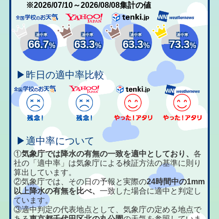
※2026/07/10～2026/08/08集計の値
適中率
適中率
適中率
適中率
66.7
63.3
63.3
73.3
%
%
%
%
▶昨日の適中率比較
▶適中率について
①
気象庁では降水の有無の一致を適中としており、
各
社の「適中率」は気象庁による検証方法の基準に則り
算出しています。
②気象庁では、その日の予報と実際の
24時間中の1mm
以上降水の有無を比べ、
一致した場合に適中と判定し
ています。
③適中判定の代表地点として、気象庁の定める地点で
ある
東京都千代田区北の丸公園
の天気を参照していま