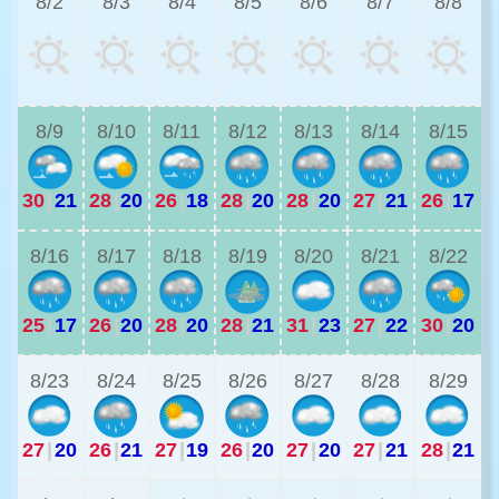
8/2
8/3
8/4
8/5
8/6
8/7
8/8
2
8/9
8/10
8/11
8/12
8/13
8/14
8/15
30
|
21
28
|
20
26
|
18
28
|
20
28
|
20
27
|
21
26
|
17
2
8/16
8/17
8/18
8/19
8/20
8/21
8/22
25
|
17
26
|
20
28
|
20
28
|
21
31
|
23
27
|
22
30
|
20
2
8/23
8/24
8/25
8/26
8/27
8/28
8/29
27
|
20
26
|
21
27
|
19
26
|
20
27
|
20
27
|
21
28
|
21
2