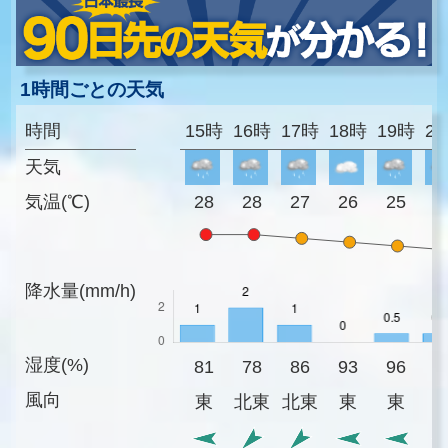
1時間ごとの天気
時間
15時
16時
17時
18時
19時
2
天気
気温(℃)
28
28
27
26
25
2
降水量(mm/h)
湿度(%)
81
78
86
93
96
9
風向
東
北東
北東
東
東