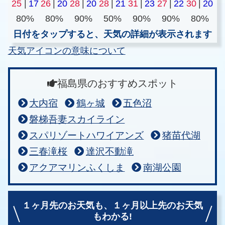
25
|
17
26
|
20
28
|
20
28
|
21
31
|
23
27
|
22
30
|
20
80%
80%
90%
50%
90%
90%
80%
日付をタップすると、天気の詳細が表示されます
天気アイコンの意味について
福島県のおすすめスポット
大内宿
鶴ヶ城
五色沼
磐梯吾妻スカイライン
スパリゾートハワイアンズ
猪苗代湖
三春滝桜
達沢不動滝
アクアマリンふくしま
南湖公園
１ヶ月先のお天気も、
１ヶ月以上先のお天気
もわかる!