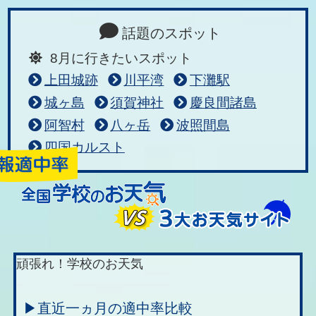
話題のスポット
8月に行きたいスポット
上田城跡
川平湾
下灘駅
城ヶ島
須賀神社
慶良間諸島
阿智村
八ヶ岳
波照間島
四国カルスト
頑張れ！学校のお天気
▶直近一ヵ月の適中率比較