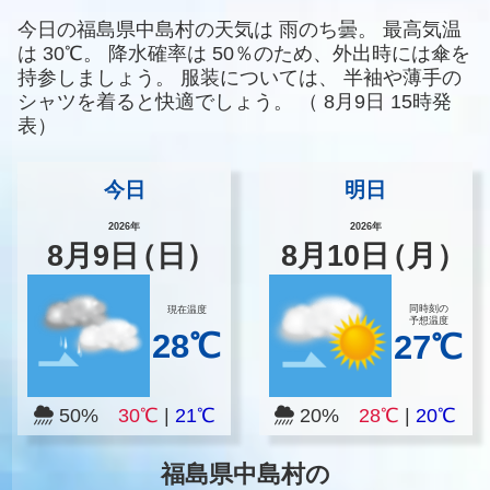
今日の福島県中島村の天気は
雨のち曇。
最高気温
は
30℃。
降水確率は
50％のため、外出時には傘を
持参しましょう。
服装については、
半袖や薄手の
シャツを着ると快適でしょう。
（
8月9日 15時発
表）
今日
明日
2026年
2026年
8
月
9
日
（日）
8
月
10
日
（月）
同時刻の
現在温度
予想温度
28℃
27℃
50%
30℃
|
21℃
20%
28℃
|
20℃
福島県中島村の