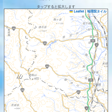
タップすると拡大します
Leaflet
|
地理院タイル