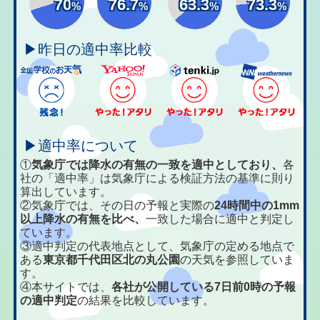
70
76.7
63.3
73.3
%
%
%
%
▶昨日の適中率比較
▶適中率について
①
気象庁では降水の有無の一致を適中としており、
各
社の「適中率」は気象庁による検証方法の基準に則り
算出しています。
②気象庁では、その日の予報と実際の
24時間中の1mm
以上降水の有無を比べ、
一致した場合に適中と判定し
ています。
③適中判定の代表地点として、気象庁の定める地点で
ある
東京都千代田区北の丸公園
の天気を参照していま
す。
④本サイトでは、
各社が公開している7日前0時の予報
の適中判定
の結果を比較しています。