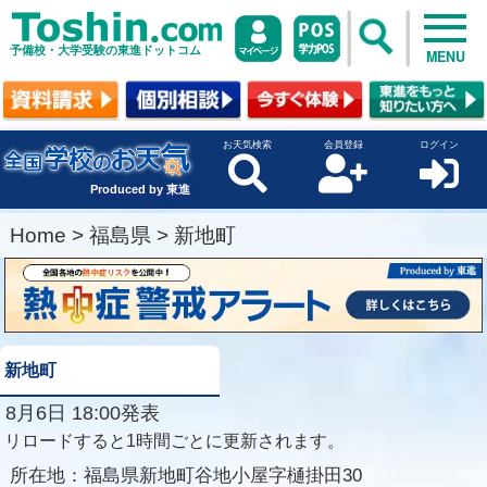
予備校・大学受験の東進ドットコム
MENU
お天気検索
会員登録
ログイン
Produced by 東進
Home
>
福島県
>
新地町
新地町
8月6日 18:00発表
リロードすると1時間ごとに更新されます。
所在地：
福島県新地町谷地小屋字樋掛田30