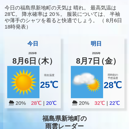
今日の福島県新地町の天気は
晴れ。
最高気温は
28℃。
降水確率は
20％。
服装については、
半袖
や薄手のシャツを着ると快適でしょう。
（
8月6日
18時発表）
今日
明日
2026年
2026年
8
月
6
日
（木）
8
月
7
日
（金）
同時刻の
現在温度
予想温度
25℃
28℃
20%
28℃
|
20℃
20%
32℃
|
22℃
福島県新地町の
雨雲レーダー