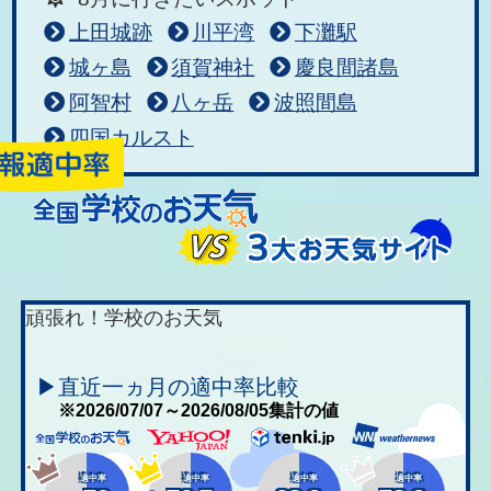
上田城跡
川平湾
下灘駅
城ヶ島
須賀神社
慶良間諸島
阿智村
八ヶ岳
波照間島
四国カルスト
頑張れ！学校のお天気
▶直近一ヵ月の適中率比較
※2026/07/07～2026/08/05集計の値
適中率
適中率
適中率
適中率