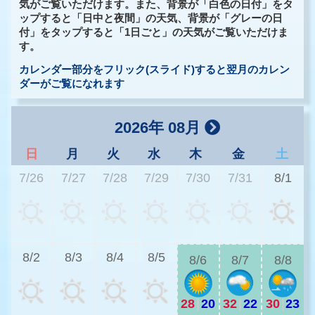
気がご覧いただけます。また、背景が「白色の日付」をタ
ップすると「日中と夜間」の天気、背景が「グレーの日
付」をタップすると「1日ごと」の天気がご覧いただけま
す。
カレンダー部分をフリック(スライド)すると翌月のカレン
ダーがご覧になれます
2026年 08月
日
月
火
水
木
金
土
7/26
7/27
7/28
7/29
7/30
7/31
8/1
2
8/2
8/3
8/4
8/5
8/6
8/7
8/8
28
|
20
32
|
22
30
|
23
2