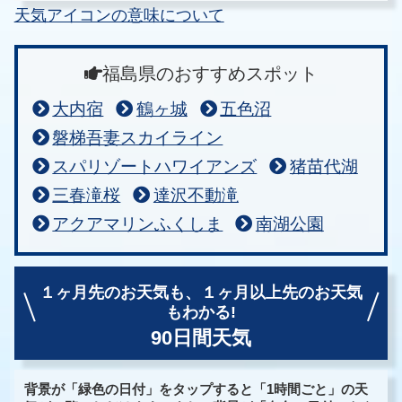
天気アイコンの意味について
福島県のおすすめスポット
大内宿
鶴ヶ城
五色沼
磐梯吾妻スカイライン
スパリゾートハワイアンズ
猪苗代湖
三春滝桜
達沢不動滝
アクアマリンふくしま
南湖公園
１ヶ月先のお天気も、
１ヶ月以上先のお天気
もわかる!
90日間天気
背景が「緑色の日付」をタップすると「1時間ごと」の天