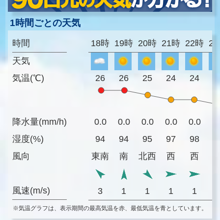
1時間ごとの天気
時間
18時
19時
20時
21時
22時
2
天気
気温(℃)
26
26
25
24
24
2
降水量(mm/h)
0.0
0.0
0.0
0.0
0.0
0
湿度(%)
94
94
95
97
98
9
風向
東南
南
北西
西
西
風速(m/s)
3
1
1
1
1
※気温グラフは、表示期間の最高気温を赤、最低気温を青としています。