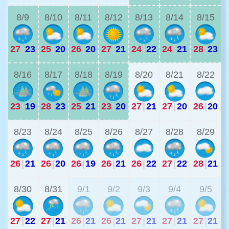
8/9
8/10
8/11
8/12
8/13
8/14
8/15
27
|
23
25
|
20
26
|
20
27
|
21
24
|
22
24
|
21
28
|
23
2
8/16
8/17
8/18
8/19
8/20
8/21
8/22
23
|
19
28
|
23
25
|
21
23
|
20
27
|
21
27
|
20
26
|
20
2
8/23
8/24
8/25
8/26
8/27
8/28
8/29
26
|
21
26
|
20
26
|
19
26
|
21
26
|
22
27
|
22
28
|
21
2
8/30
8/31
9/1
9/2
9/3
9/4
9/5
27
|
22
27
|
21
26
|
21
26
|
21
27
|
21
27
|
21
27
|
21