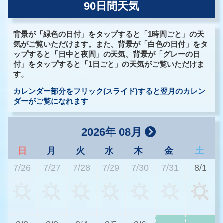
90日間天気
背景が「緑色の日付」をタップすると「1時間ごと」の天
気がご覧いただけます。また、背景が「白色の日付」をタ
ップすると「日中と夜間」の天気、背景が「グレーの日
付」をタップすると「1日ごと」の天気がご覧いただけま
す。
カレンダー部分をフリック(スライド)すると翌月のカレン
ダーがご覧になれます
2026年 08月
日
月
火
水
木
金
土
7/26
7/27
7/28
7/29
7/30
7/31
8/1
2