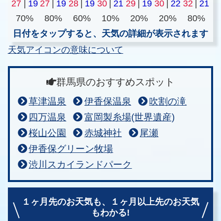
27
|
19
27
|
19
28
|
19
30
|
21
29
|
19
30
|
22
32
|
21
70%
80%
60%
10%
20%
20%
80%
日付をタップすると、天気の詳細が表示されます
天気アイコンの意味について
群馬県のおすすめスポット
草津温泉
伊香保温泉
吹割の滝
四万温泉
富岡製糸場(世界遺産)
桜山公園
赤城神社
尾瀬
伊香保グリーン牧場
渋川スカイランドパーク
１ヶ月先のお天気も、
１ヶ月以上先のお天気
もわかる!