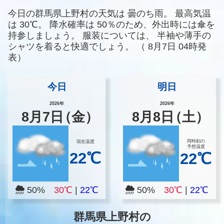
今日の群馬県上野村の天気は
曇のち雨。
最高気温
は
30℃。
降水確率は
50％のため、外出時には傘を
持参しましょう。
服装については、
半袖や薄手の
シャツを着ると快適でしょう。
（
8月7日 04時発
表）
今日
明日
2026年
2026年
8
月
7
日
（金）
8
月
8
日
（土）
同時刻の
現在温度
予想温度
22℃
22℃
50%
30℃
|
22℃
50%
30℃
|
22℃
群馬県上野村の