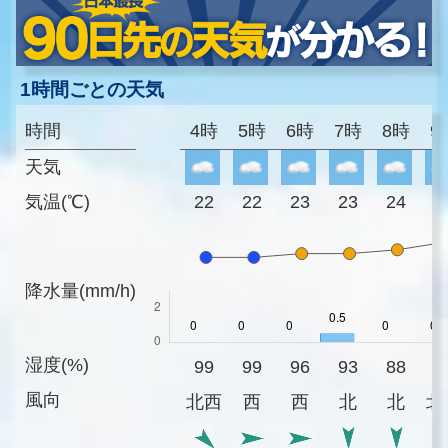
1時間ごとの天気
時間
4時
5時
6時
7時
8時
9
天気
気温(℃)
22
22
23
23
24
2
降水量(mm/h)
湿度(%)
99
99
96
93
88
8
風向
北西
西
西
北
北
北