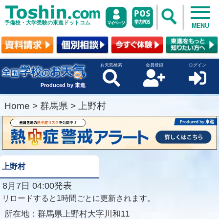
予備校・大学受験の東進ドットコム
MENU
お天気検索
会員登録
ログイン
Produced by 東進
Home
>
群馬県
>
上野村
上野村
8月7日 04:00発表
リロードすると1時間ごとに更新されます。
所在地：
群馬県上野村大字川和11