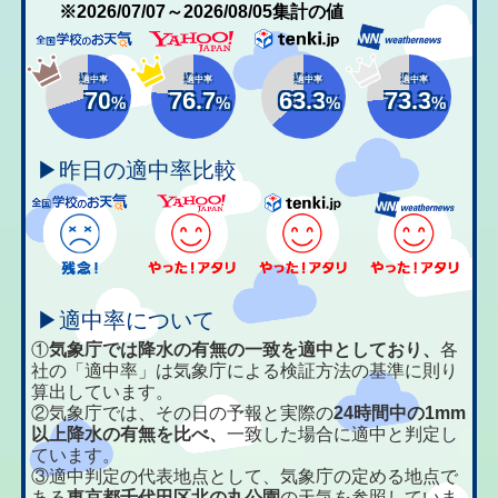
※2026/07/07～2026/08/05集計の値
適中率
適中率
適中率
適中率
70
76.7
63.3
73.3
%
%
%
%
▶昨日の適中率比較
▶適中率について
①
気象庁では降水の有無の一致を適中としており、
各
社の「適中率」は気象庁による検証方法の基準に則り
算出しています。
②気象庁では、その日の予報と実際の
24時間中の1mm
以上降水の有無を比べ、
一致した場合に適中と判定し
ています。
③適中判定の代表地点として、気象庁の定める地点で
ある
東京都千代田区北の丸公園
の天気を参照していま