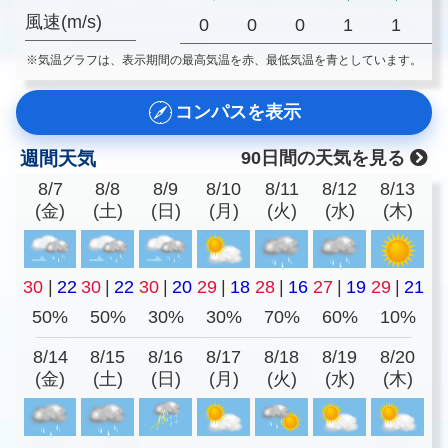
風速(m/s)
0
0
0
1
1
※気温グラフは、表示期間の最高気温を赤、最低気温を青としています。
コンパスを表示
週間天気
90日間の天気を見る
8/7
8/8
8/9
8/10
8/11
8/12
8/13
(金)
(土)
(日)
(月)
(火)
(水)
(木)
30
|
22
30
|
22
30
|
20
29
|
18
28
|
16
27
|
19
29
|
21
50%
50%
30%
30%
70%
60%
10%
8/14
8/15
8/16
8/17
8/18
8/19
8/20
(金)
(土)
(日)
(月)
(火)
(水)
(木)