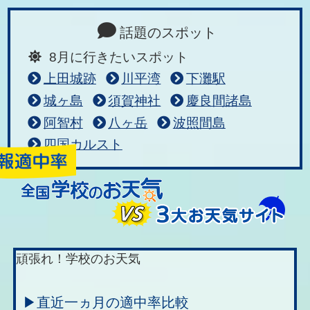
話題のスポット
8月に行きたいスポット
上田城跡
川平湾
下灘駅
城ヶ島
須賀神社
慶良間諸島
阿智村
八ヶ岳
波照間島
四国カルスト
頑張れ！学校のお天気
▶直近一ヵ月の適中率比較