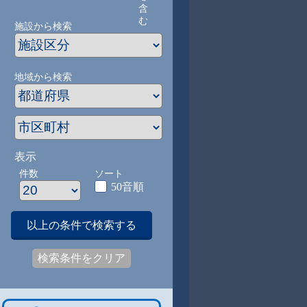
含
む
施設から検索
地域から検索
表示
件数
ソート
50音順
以上の条件で検索する
検索条件をクリア