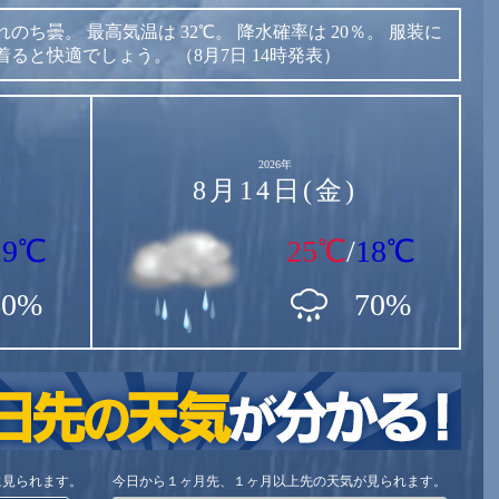
れのち曇。
最高気温は
32℃。
降水確率は
20％。
服装に
着ると快適でしょう。
（8月7日 14時発表）
2026年
8月14日(金)
19℃
25℃
/
18℃
60%
70%
に見られます。
今日から１ヶ月先、１ヶ月以上先の天気が見られます。