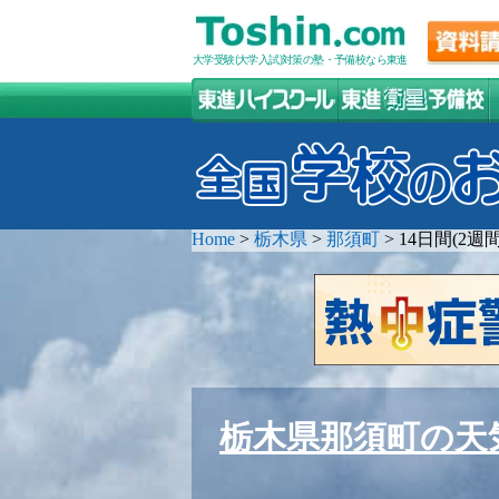
大学受験(大学入試)対策の塾・予備校なら東進
Home
>
栃木県
>
那須町
>
14日間(2
栃木県那須町の天