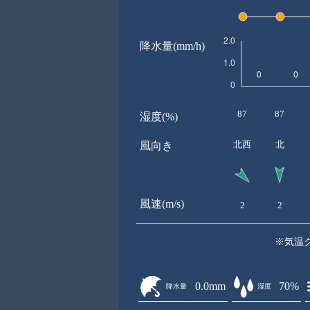
降水量(mm/h)
87
87
湿度(%)
北西
北
風向き
風速(m/s)
2
2
※気温
0.0mm
70%
降水量
湿度