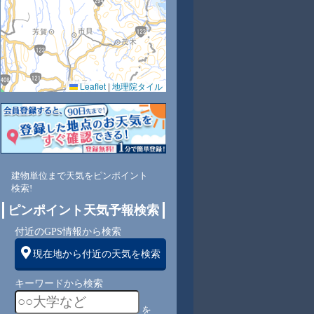
Leaflet
|
地理院タイル
3
77
72
69
70
70
70
73
76
北
北
北
北
北
北
北
北
北
建物単位まで天気をピンポイント
検索!
5
6
6
6
7
6
5
4
ピンポイント天気予報検索
付近のGPS情報から検索
現在地から付近の天気を検索
キーワードから検索
を