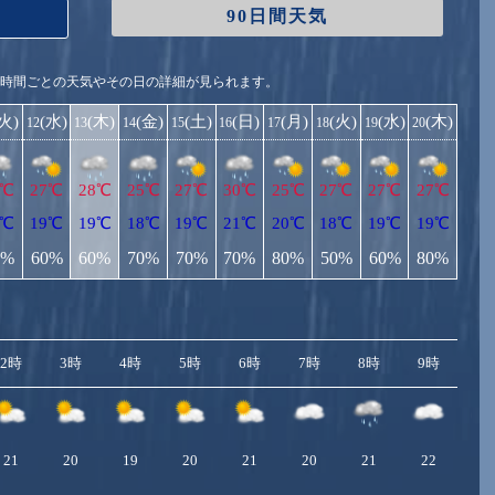
90日間天気
1時間ごとの天気やその日の詳細が見られます。
(火)
(水)
(木)
(金)
(土)
(日)
(月)
(火)
(水)
(木)
12
13
14
15
16
17
18
19
20
9℃
27℃
28℃
25℃
27℃
30℃
25℃
27℃
27℃
27℃
9℃
19℃
19℃
18℃
19℃
21℃
20℃
18℃
19℃
19℃
0%
60%
60%
70%
70%
70%
80%
50%
60%
80%
2時
3時
4時
5時
6時
7時
8時
9時
10
21
20
19
20
21
20
21
22
2