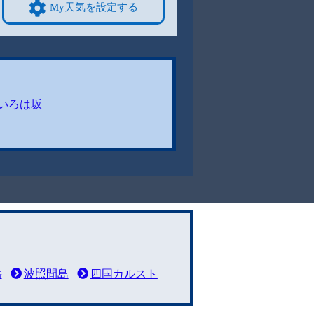
My天気を設定する
いろは坂
岳
波照間島
四国カルスト