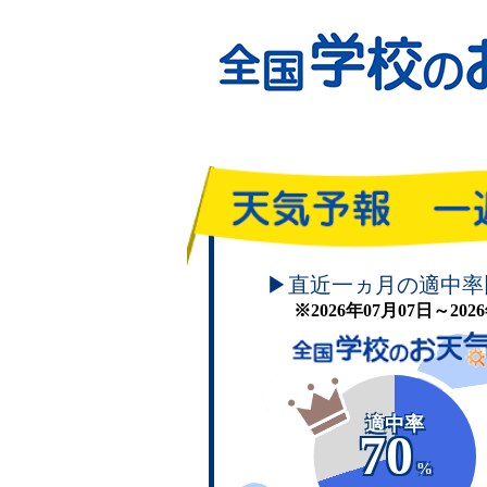
頑張れ！学校のお天気
▶直近一ヵ月の適中率
※2026年07月07日～20
適中率
70
%