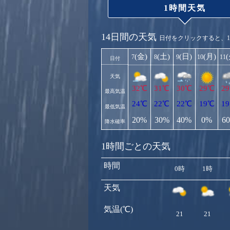
1時間天気
14日間の天気
日付をクリックすると、
(金)
(土)
(日)
(月)
7
8
9
10
11
日付
天気
32℃
31℃
30℃
29℃
2
最高気温
24℃
22℃
22℃
19℃
1
最低気温
20%
30%
40%
0%
6
降水確率
1時間ごとの天気
時間
0時
1時
天気
気温(℃)
21
21