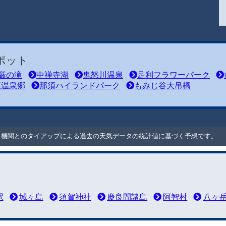
ポット
厳の滝
中禅寺湖
鬼怒川温泉
足利フラワーパーク
原温泉郷
那須ハイランドパーク
もみじ谷大吊橋
ート機関とのタイアップによる過去の天気データの統計値に基づく予想です。
駅
城ヶ島
須賀神社
慶良間諸島
阿智村
八ヶ