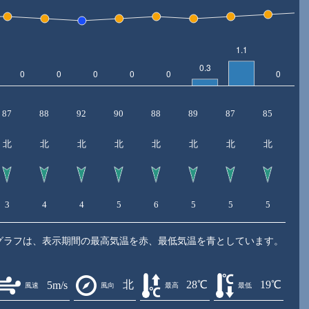
87
88
92
90
88
89
87
85
8
北
北
北
北
北
北
北
北
3
4
4
5
6
5
5
5
5
グラフは、表示期間の最高気温を赤、最低気温を青としています。
北
28℃
19℃
5m/s
風速
風向
最高
最低