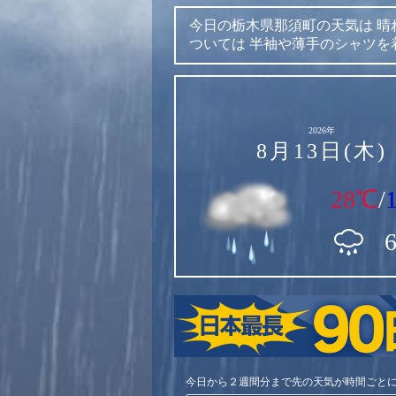
今日の栃木県那須町の天気は
晴
ついては
半袖や薄手のシャツを
2026年
8月13日(木)
28℃
/
今日から２週間分まで先の天気が時間ごと