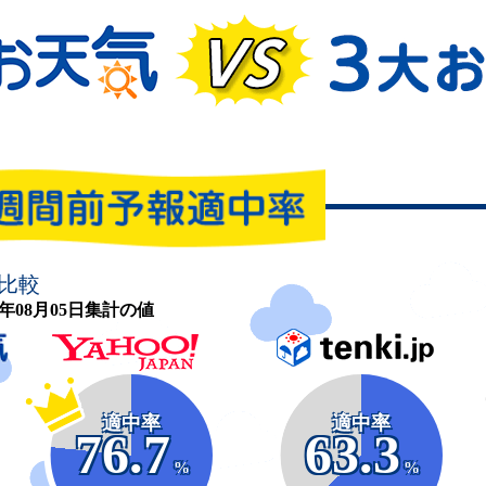
比較
26年08月05日集計の値
適中率
適中率
76.7
63.3
%
%