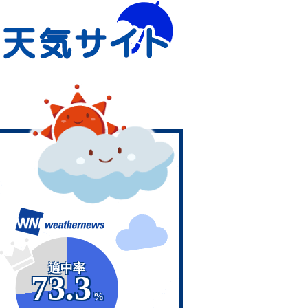
適中率
73.3
%