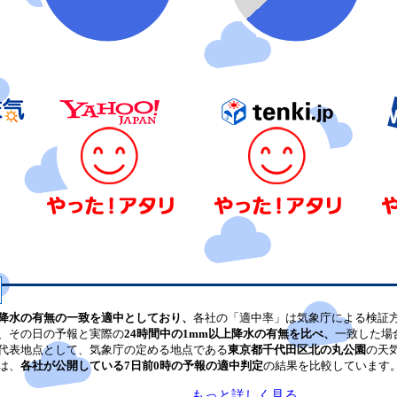
降水の有無の一致を適中としており、
各社の「適中率」は気象庁による検証
、その日の予報と実際の
24時間中の1mm以上降水の有無を比べ、
一致した場
代表地点として、気象庁の定める地点である
東京都千代田区北の丸公園
の天
は、
各社が公開している7日前0時の予報の適中判定
の結果を比較しています
もっと詳しく見る