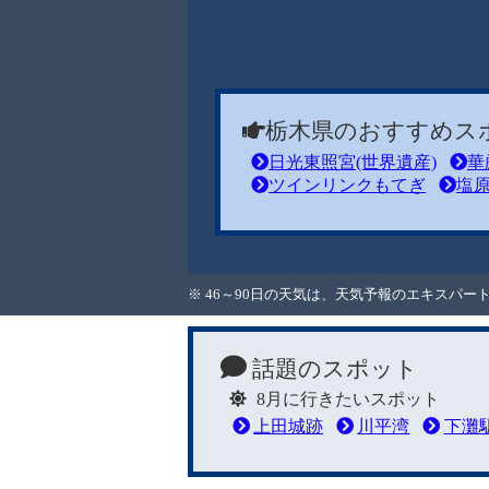
栃木県のおすすめス
日光東照宮(世界遺産)
華
ツインリンクもてぎ
塩
※ 46～90日の天気は、天気予報のエキスパ
話題のスポット
8月に行きたいスポット
上田城跡
川平湾
下灘