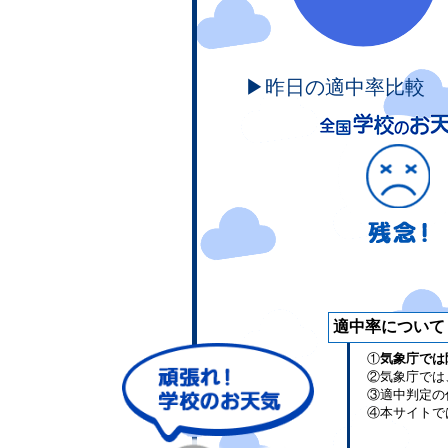
▶昨日の適中率比較
適中率について
①
気象庁では
②気象庁では
③適中判定の
④本サイトで