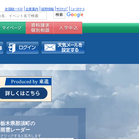
全国統一ﾃｽﾄ
企業案内
採用情報
ｻｲﾄﾏｯﾌﾟ
ﾆｭｰｽﾘﾘｰｽ
栃木県那須町の
雨雲レーダー
クリックすると拡大します