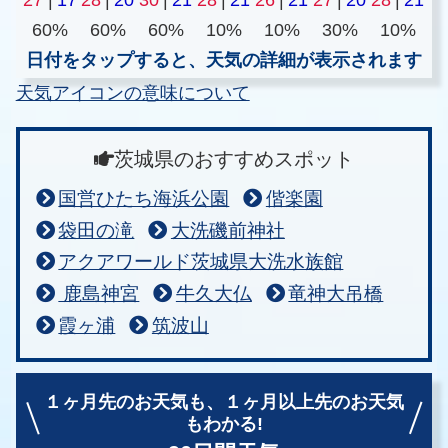
60%
60%
60%
10%
10%
30%
10%
日付をタップすると、天気の詳細が表示されます
天気アイコンの意味について
茨城県のおすすめスポット
国営ひたち海浜公園
偕楽園
袋田の滝
大洗磯前神社
アクアワールド茨城県大洗水族館
鹿島神宮
牛久大仏
竜神大吊橋
霞ヶ浦
筑波山
１ヶ月先のお天気も、
１ヶ月以上先のお天気
もわかる!