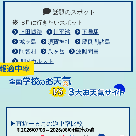
話題のスポット
8月に行きたいスポット
上田城跡
川平湾
下灘駅
城ヶ島
須賀神社
慶良間諸島
阿智村
八ヶ岳
波照間島
四国カルスト
▶直近一ヵ月の適中率比較
※2026/07/06～2026/08/04集計の値