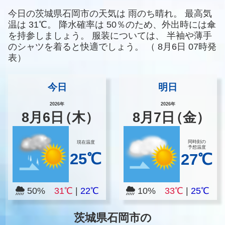
今日の茨城県石岡市の天気は
雨のち晴れ。
最高気
温は
31℃。
降水確率は
50％のため、外出時には傘
を持参しましょう。
服装については、
半袖や薄手
のシャツを着ると快適でしょう。
（
8月6日 07時発
表）
今日
明日
2026年
2026年
8
月
6
日
（木）
8
月
7
日
（金）
同時刻の
現在温度
予想温度
25℃
27℃
50%
31℃
|
22℃
10%
33℃
|
25℃
茨城県石岡市の