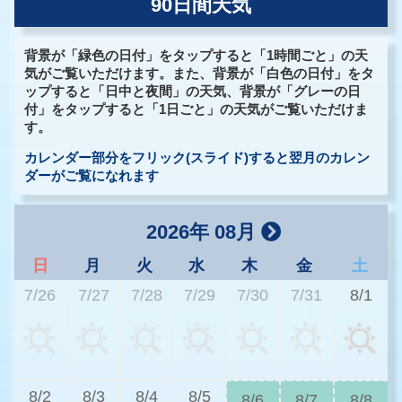
90日間天気
背景が「緑色の日付」をタップすると「1時間ごと」の天
気がご覧いただけます。また、背景が「白色の日付」をタ
ップすると「日中と夜間」の天気、背景が「グレーの日
付」をタップすると「1日ごと」の天気がご覧いただけま
す。
カレンダー部分をフリック(スライド)すると翌月のカレン
ダーがご覧になれます
2026年 08月
日
月
火
水
木
金
土
7/26
7/27
7/28
7/29
7/30
7/31
8/1
2
8/2
8/3
8/4
8/5
8/6
8/7
8/8