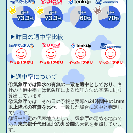
適中率
適中率
適中率
適中率
73.3
73.3
60
70
%
%
%
%
▶昨日の適中率比較
▶適中率について
①
気象庁では降水の有無の一致を適中としており、
各
社の「適中率」は気象庁による検証方法の基準に則り
算出しています。
②気象庁では、その日の予報と実際の
24時間中の1mm
以上降水の有無を比べ、
一致した場合に適中と判定し
ています。
③適中判定の代表地点として、気象庁の定める地点で
ある
東京都千代田区北の丸公園
の天気を参照していま
す。