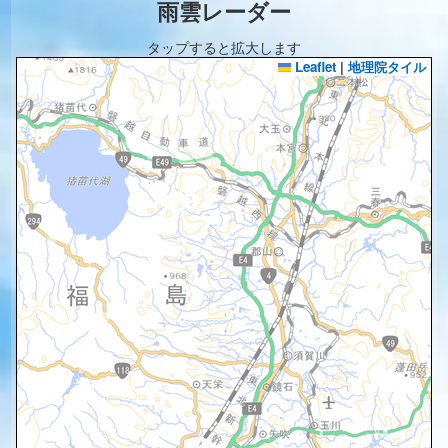
雨雲レーダー
タップすると拡大します
Leaflet
|
地理院タイル