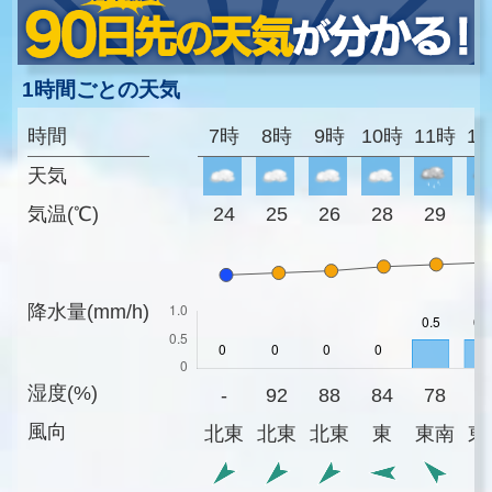
1時間ごとの天気
時間
7時
8時
9時
10時
11時
1
天気
気温(℃)
24
25
26
28
29
3
降水量(mm/h)
湿度(%)
-
92
88
84
78
7
風向
北東
北東
北東
東
東南
東