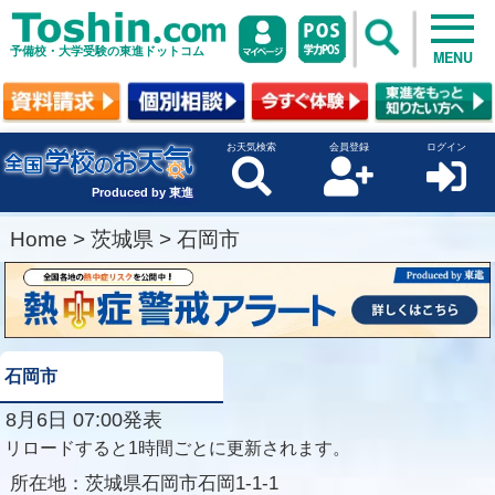
予備校・大学受験の東進ドットコム
MENU
お天気検索
会員登録
ログイン
Produced by 東進
Home
>
茨城県
>
石岡市
石岡市
8月6日 07:00発表
リロードすると1時間ごとに更新されます。
所在地：
茨城県石岡市石岡1-1-1