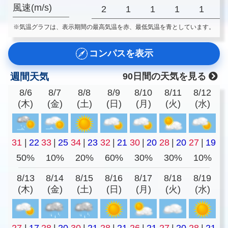
風速(m/s)
2
1
1
1
1
※気温グラフは、表示期間の最高気温を赤、最低気温を青としています。
コンパスを表示
週間天気
90日間の天気を見る
8/6
8/7
8/8
8/9
8/10
8/11
8/12
(木)
(金)
(土)
(日)
(月)
(火)
(水)
31
|
22
33
|
25
34
|
23
32
|
21
30
|
20
28
|
20
27
|
19
50%
10%
20%
60%
30%
30%
10%
8/13
8/14
8/15
8/16
8/17
8/18
8/19
(木)
(金)
(土)
(日)
(月)
(火)
(水)
27
|
17
28
|
20
30
|
21
28
|
21
26
|
21
27
|
20
28
|
21