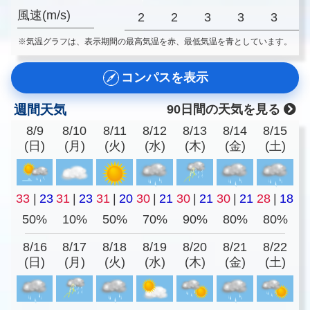
風速(m/s)
2
2
3
3
3
※気温グラフは、表示期間の最高気温を赤、最低気温を青としています。
コンパスを表示
週間天気
90日間の天気を見る
8/9
8/10
8/11
8/12
8/13
8/14
8/15
(日)
(月)
(火)
(水)
(木)
(金)
(土)
33
|
23
31
|
23
31
|
20
30
|
21
30
|
21
30
|
21
28
|
18
50%
10%
50%
70%
90%
80%
80%
8/16
8/17
8/18
8/19
8/20
8/21
8/22
(日)
(月)
(火)
(水)
(木)
(金)
(土)