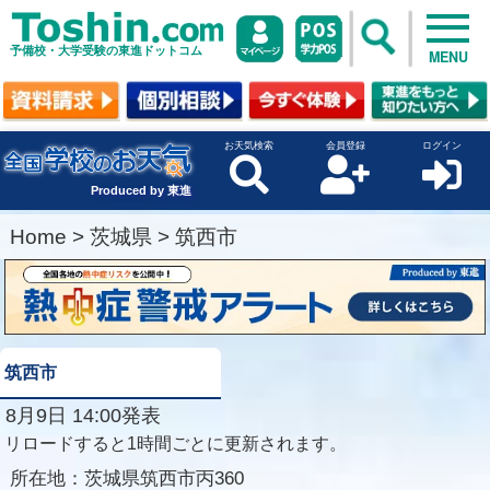
予備校・大学受験の東進ドットコム
MENU
お天気検索
会員登録
ログイン
Produced by 東進
Home
>
茨城県
>
筑西市
筑西市
8月9日 14:00発表
リロードすると1時間ごとに更新されます。
所在地：
茨城県筑西市丙360