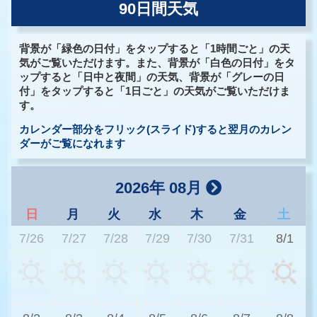
90日間天気
背景が「緑色の日付」をタップすると「1時間ごと」の天
気がご覧いただけます。また、背景が「白色の日付」をタ
ップすると「日中と夜間」の天気、背景が「グレーの日
付」をタップすると「1日ごと」の天気がご覧いただけま
す。
カレンダー部分をフリック(スライド)すると翌月のカレン
ダーがご覧になれます
2026年 08月
日
月
火
水
木
金
土
7/26
7/27
7/28
7/29
7/30
7/31
8/1
3