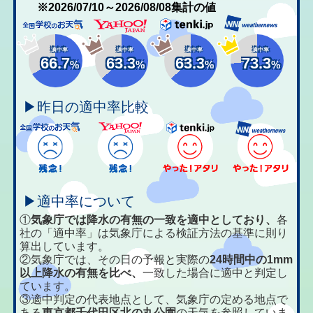
※2026/07/10～2026/08/08集計の値
適中率
適中率
適中率
適中率
66.7
63.3
63.3
73.3
%
%
%
%
▶昨日の適中率比較
▶適中率について
①
気象庁では降水の有無の一致を適中としており、
各
社の「適中率」は気象庁による検証方法の基準に則り
算出しています。
②気象庁では、その日の予報と実際の
24時間中の1mm
以上降水の有無を比べ、
一致した場合に適中と判定し
ています。
③適中判定の代表地点として、気象庁の定める地点で
ある
東京都千代田区北の丸公園
の天気を参照していま