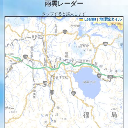
雨雲レーダー
タップすると拡大します
Leaflet
|
地理院タイル