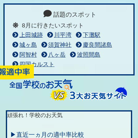
話題のスポット
8月に行きたいスポット
上田城跡
川平湾
下灘駅
城ヶ島
須賀神社
慶良間諸島
阿智村
八ヶ岳
波照間島
四国カルスト
頑張れ！学校のお天気
▶直近一ヵ月の適中率比較