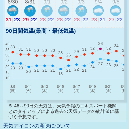
8/30
8/31
9/1
9/2
9/3
9/4
9/5
31
|
23
29
|
22
28
|
22
28
|
22
28
|
22
28
|
21
27
|
22
90日間気温(最高・最低気温)
※ 46～90日の天気は、天気予報のエキスパート機関
とのタイアップによる過去の天気データの統計値に基
づく予想です。
天気アイコンの意味について