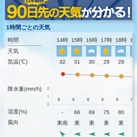
1時間ごとの天気
時間
14時
15時
16時
17時
18時
1
天気
気温(℃)
32
31
30
29
28
2
降水量(mm/h)
湿度(%)
-
66
69
75
80
8
風向
東南
東
東
東
東