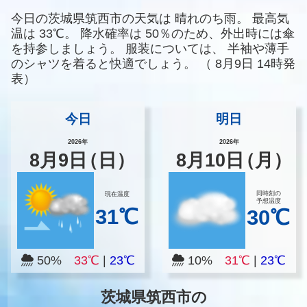
今日の茨城県筑西市の天気は
晴れのち雨。
最高気
温は
33℃。
降水確率は
50％のため、外出時には傘
を持参しましょう。
服装については、
半袖や薄手
のシャツを着ると快適でしょう。
（
8月9日 14時発
表）
今日
明日
2026年
2026年
8
月
9
日
（日）
8
月
10
日
（月）
同時刻の
現在温度
予想温度
31℃
30℃
50%
33℃
|
23℃
10%
31℃
|
23℃
茨城県筑西市の