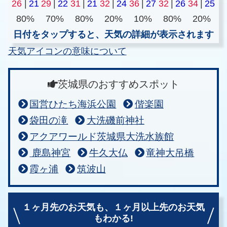
26
|
21
29
|
22
31
|
21
32
|
24
36
|
27
32
|
26
34
|
25
80%
70%
80%
20%
10%
80%
20%
日付をタップすると、天気の詳細が表示されます
天気アイコンの意味について
茨城県のおすすめスポット
国営ひたち海浜公園
偕楽園
袋田の滝
大洗磯前神社
アクアワールド茨城県大洗水族館
鹿島神宮
牛久大仏
竜神大吊橋
霞ヶ浦
筑波山
１ヶ月先のお天気も、
１ヶ月以上先のお天気
もわかる!