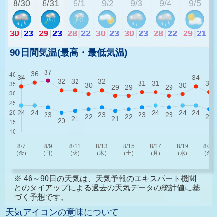
8/30
8/31
9/1
9/2
9/3
9/4
9/5
30
|
23
29
|
23
28
|
22
30
|
23
30
|
23
28
|
22
29
|
21
90日間気温(最高・最低気温)
※ 46～90日の天気は、天気予報のエキスパート機関
とのタイアップによる過去の天気データの統計値に基
づく予想です。
天気アイコンの意味について