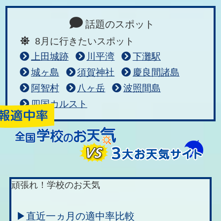
話題のスポット
8月に行きたいスポット
上田城跡
川平湾
下灘駅
城ヶ島
須賀神社
慶良間諸島
阿智村
八ヶ岳
波照間島
四国カルスト
頑張れ！学校のお天気
▶直近一ヵ月の適中率比較