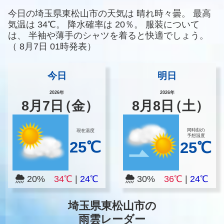
今日の埼玉県東松山市の天気は
晴れ時々曇。
最高
気温は
34℃。
降水確率は
20％。
服装について
は、
半袖や薄手のシャツを着ると快適でしょう。
（
8月7日 01時発表）
今日
明日
2026年
2026年
8
月
7
日
（金）
8
月
8
日
（土）
同時刻の
現在温度
予想温度
25℃
25℃
20%
34℃
|
24℃
30%
36℃
|
24℃
埼玉県東松山市の
雨雲レーダー