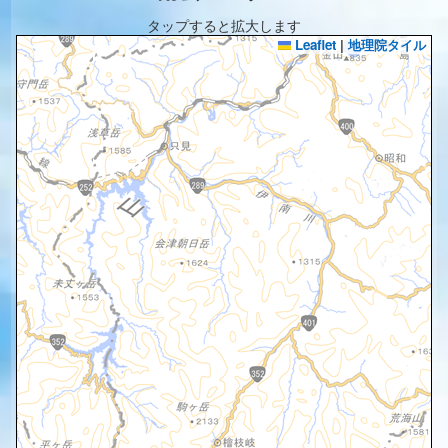
タップすると拡大します
Leaflet
|
地理院タイル