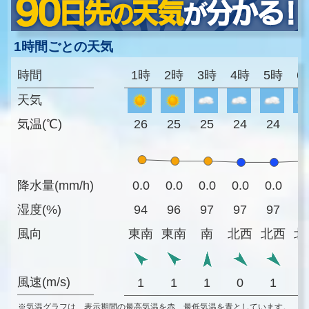
1時間ごとの天気
時間
1時
2時
3時
4時
5時
6
天気
気温(℃)
26
25
25
24
24
2
降水量(mm/h)
0.0
0.0
0.0
0.0
0.0
0
湿度(%)
94
96
97
97
97
9
風向
東南
東南
南
北西
北西
北
風速(m/s)
1
1
1
0
1
※気温グラフは、表示期間の最高気温を赤、最低気温を青としています。