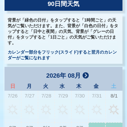
90日間天気
背景が「緑色の日付」をタップすると「1時間ごと」の天
気がご覧いただけます。また、背景が「白色の日付」をタ
ップすると「日中と夜間」の天気、背景が「グレーの日
付」をタップすると「1日ごと」の天気がご覧いただけま
す。
カレンダー部分をフリック(スライド)すると翌月のカレン
ダーがご覧になれます
2026年 08月
日
月
火
水
木
金
土
7/26
7/27
7/28
7/29
7/30
7/31
8/1
3