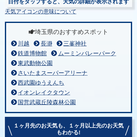
日付をタップすると、天気の詳細が表示されます
天気アイコンの意味について
埼玉県のおすすめスポット
川越
長瀞
三峯神社
鉄道博物館
ムーミンバレーパーク
東武動物公園
さいたまスーパーアリーナ
西武園ゆうえんち
イオンレイクタウン
国営武蔵丘陵森林公園
１ヶ月先のお天気も、
１ヶ月以上先のお天気
もわかる!