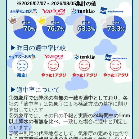
※2026/07/07～2026/08/05集計の値
適中率
適中率
適中率
適中率
70
76.7
63.3
73.3
%
%
%
%
▶昨日の適中率比較
▶適中率について
①
気象庁では降水の有無の一致を適中としており、
各
社の「適中率」は気象庁による検証方法の基準に則り
算出しています。
②気象庁では、その日の予報と実際の
24時間中の1mm
以上降水の有無を比べ、
一致した場合に適中と判定し
ています。
③適中判定の代表地点として、気象庁の定める地点で