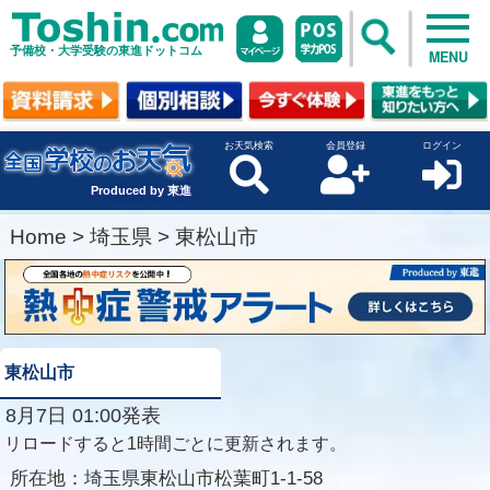
予備校・大学受験の東進ドットコム
MENU
お天気検索
会員登録
ログイン
Produced by 東進
Home
>
埼玉県
>
東松山市
東松山市
8月7日 01:00発表
リロードすると1時間ごとに更新されます。
所在地：
埼玉県東松山市松葉町1-1-58