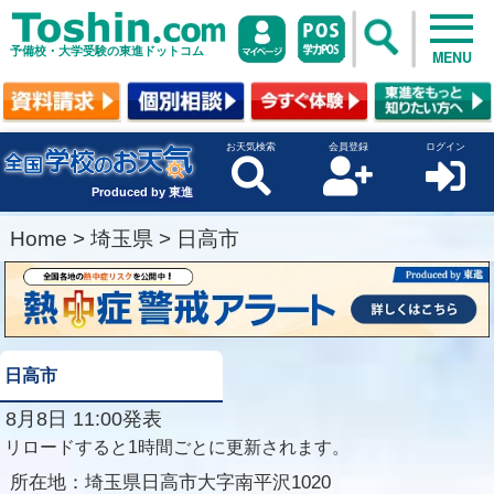
予備校・大学受験の東進ドットコム
MENU
お天気検索
会員登録
ログイン
Produced by 東進
Home
>
埼玉県
>
日高市
日高市
8月8日 11:00発表
リロードすると1時間ごとに更新されます。
所在地：
埼玉県日高市大字南平沢1020