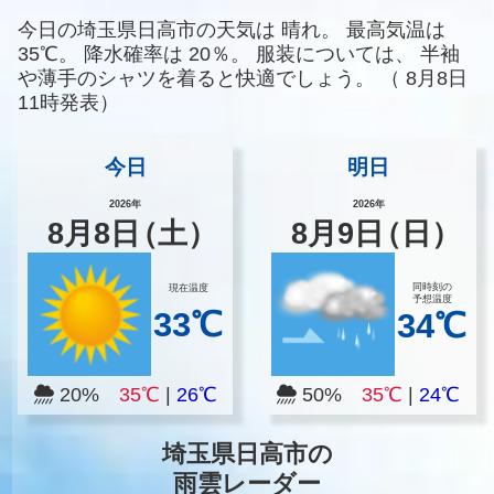
今日の埼玉県日高市の天気は
晴れ。
最高気温は
35℃。
降水確率は
20％。
服装については、
半袖
や薄手のシャツを着ると快適でしょう。
（
8月8日
11時発表）
今日
明日
2026年
2026年
8
月
8
日
（土）
8
月
9
日
（日）
同時刻の
現在温度
予想温度
33℃
34℃
20%
35℃
|
26℃
50%
35℃
|
24℃
埼玉県日高市の
雨雲レーダー