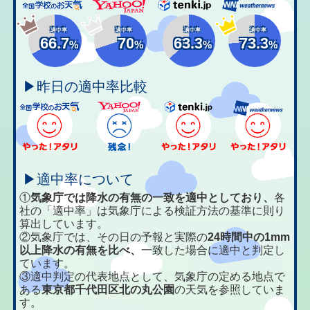
適中率
適中率
適中率
適中率
66.7
70
63.3
73.3
%
%
%
%
▶昨日の適中率比較
▶適中率について
①
気象庁では降水の有無の一致を適中としており、
各
社の「適中率」は気象庁による検証方法の基準に則り
算出しています。
②気象庁では、その日の予報と実際の
24時間中の1mm
以上降水の有無を比べ、
一致した場合に適中と判定し
ています。
③適中判定の代表地点として、気象庁の定める地点で
ある
東京都千代田区北の丸公園
の天気を参照していま
す。