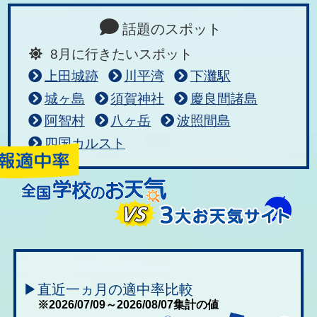
話題のスポット
8月に行きたいスポット
上田城跡
川平湾
下灘駅
城ヶ島
須賀神社
慶良間諸島
阿智村
八ヶ岳
波照間島
四国カルスト
▶直近一ヵ月の適中率比較
※2026/07/09～2026/08/07集計の値