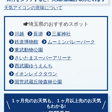
天気アイコンの意味について
埼玉県のおすすめスポット
川越
長瀞
三峯神社
鉄道博物館
ムーミンバレーパーク
東武動物公園
さいたまスーパーアリーナ
西武園ゆうえんち
イオンレイクタウン
国営武蔵丘陵森林公園
１ヶ月先のお天気も、
１ヶ月以上先のお天気
もわかる!