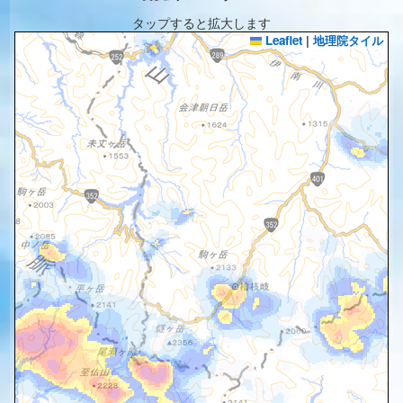
タップすると拡大します
Leaflet
|
地理院タイル