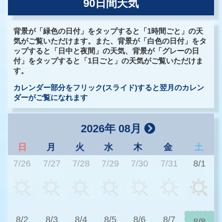
90日間天気
背景が「緑色の日付」をタップすると「1時間ごと」の天
気がご覧いただけます。また、背景が「白色の日付」をタ
ップすると「日中と夜間」の天気、背景が「グレーの日
付」をタップすると「1日ごと」の天気がご覧いただけま
す。
カレンダー部分をフリック(スライド)すると翌月のカレン
ダーがご覧になれます
2026年 08月
日
月
火
水
木
金
土
7/26
7/27
7/28
7/29
7/30
7/31
8/1
3
8/2
8/3
8/4
8/5
8/6
8/7
8/8