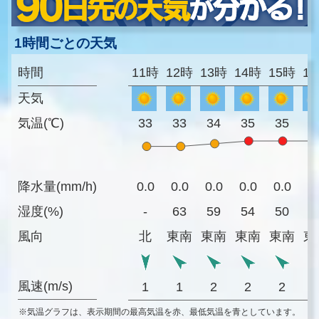
1時間ごとの天気
時間
11時
12時
13時
14時
15時
1
天気
気温(℃)
33
33
34
35
35
3
降水量(mm/h)
0.0
0.0
0.0
0.0
0.0
0
湿度(%)
-
63
59
54
50
5
風向
北
東南
東南
東南
東南
東
風速(m/s)
1
1
2
2
2
※気温グラフは、表示期間の最高気温を赤、最低気温を青としています。