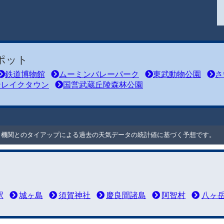
ポット
鉄道博物館
ムーミンバレーパーク
東武動物公園
さ
ンレイクタウン
国営武蔵丘陵森林公園
ート機関とのタイアップによる過去の天気データの統計値に基づく予想です。
駅
城ヶ島
須賀神社
慶良間諸島
阿智村
八ヶ