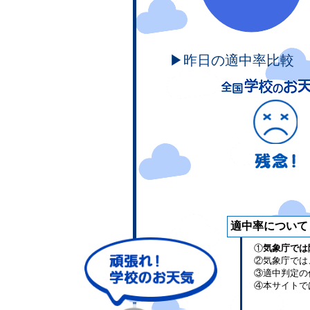
▶昨日の適中率比較
適中率について
①
気象庁では
②気象庁では
③適中判定の
④本サイトで