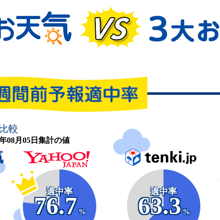
比較
26年08月05日集計の値
適中率
適中率
76.7
63.3
%
%