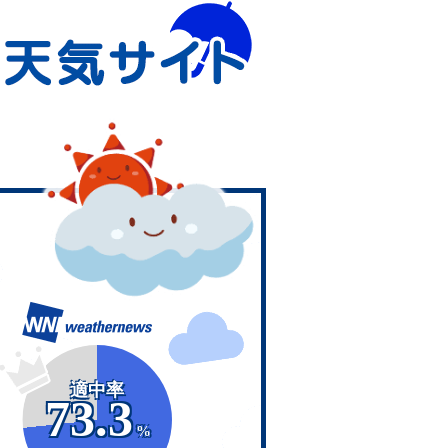
適中率
73.3
%