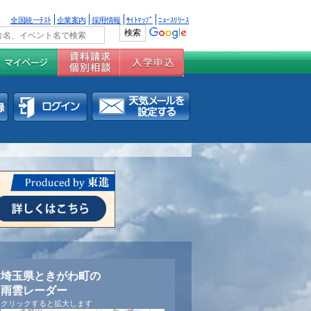
全国統一ﾃｽﾄ
企業案内
採用情報
ｻｲﾄﾏｯﾌﾟ
ﾆｭｰｽﾘﾘｰｽ
埼玉県ときがわ町の
雨雲レーダー
クリックすると拡大します