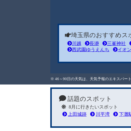
埼玉県のおすすめス
川越
長瀞
三峯神社
西武園ゆうえんち
イオ
※ 46～90日の天気は、天気予報のエキスパ
話題のスポット
8月に行きたいスポット
上田城跡
川平湾
下灘