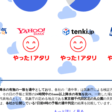
降水の有無の一致を適中としており、
各社の「適中率」は気象庁による検証
、その日の予報と実際の
24時間中の1mm以上降水の有無を比べ、
一致した場
代表地点として、気象庁の定める地点である
東京都千代田区北の丸公園
の天
は、
各社が公開している7日前0時の予報の適中判定
の結果を比較しています
もっと詳しく見る