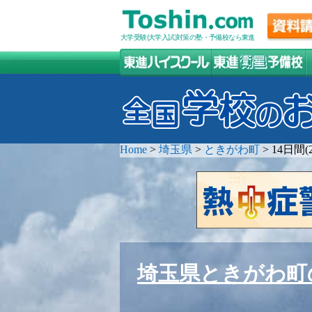
大学受験(大学入試)対策の塾・予備校なら東進
Home
>
埼玉県
>
ときがわ町
>
14日間
埼玉県ときがわ町