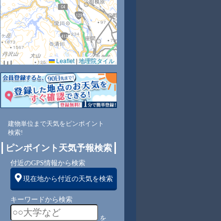
Leaflet
|
地理院タイル
0
72
65
61
61
57
55
57
61
南
東南
東南
東南
東南
東南
東南
南
南
建物単位まで天気をピンポイント
検索!
1
2
2
3
3
3
3
3
ピンポイント天気予報検索
付近のGPS情報から検索
現在地から付近の天気を検索
キーワードから検索
を