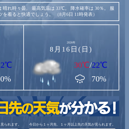
は
晴れ時々曇。
最高気温は
33℃。
降水確率は
30％。
服
ツを着ると快適でしょう。
（8月6日 11時発表）
2026年
8月16日(日)
22℃
30℃
/
22℃
60%
70%
に見られます。
今日から１ヶ月先、１ヶ月以上先の天気が見られます。