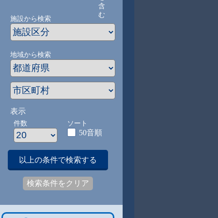
含
む
施設から検索
地域から検索
表示
件数
ソート
50音順
以上の条件で検索する
検索条件をクリア