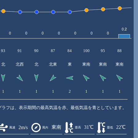
93
91
90
87
84
100
95
88
8
北
北西
北
北東
東
東南
東南
東南
東
1
1
1
1
2
1
1
1
1
グラフは、表示期間の最高気温を赤、最低気温を青としています。
東南
31℃
22℃
2m/s
風速
風向
最高
最低