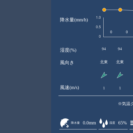
降水量(mm/h)
94
94
湿度(%)
北東
北東
風向き
風速(m/s)
1
1
※気温
0.0mm
65%
降水量
湿度