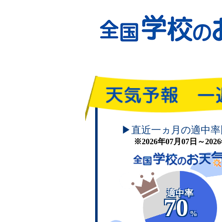
頑張れ！学校のお天気
▶直近一ヵ月の適中率
※2026年07月07日～20
適中率
70
%