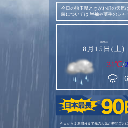
今日の埼玉県ときがわ町の天気
装については
半袖や薄手のシャ
2026年
8月15日(土)
31℃
/
今日から２週間分まで先の天気が時間ごと