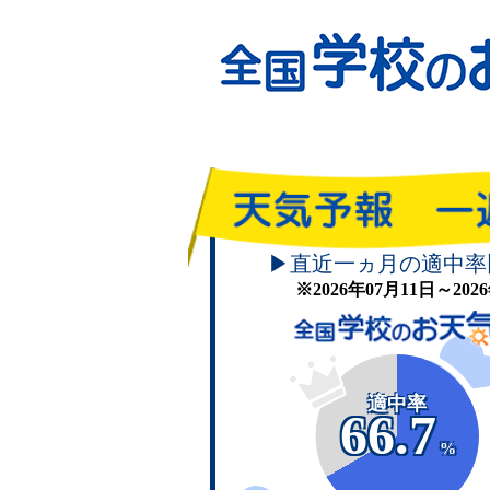
▶直近一ヵ月の適中率
※2026年07月11日～20
適中率
66.7
%