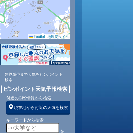
Leaflet
|
地理院タイル
2
78
83
82
72
69
79
66
67
西
西
西
北西
北西
北西
北西
北西
北西
建物単位まで天気をピンポイント
検索!
2
3
5
5
5
5
6
9
ピンポイント天気予報検索
付近のGPS情報から検索
現在地から付近の天気を検索
キーワードから検索
を