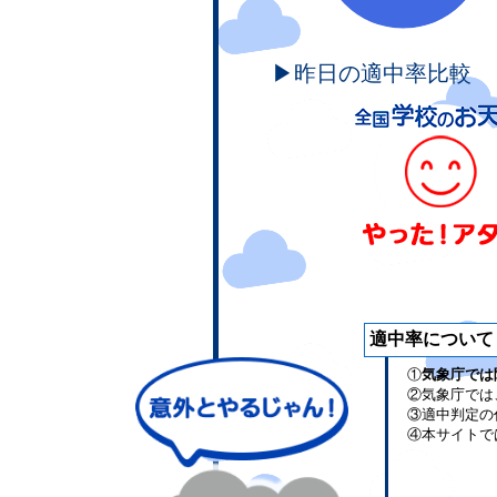
▶昨日の適中率比較
適中率について
①
気象庁では
②気象庁では
③適中判定の
④本サイトで