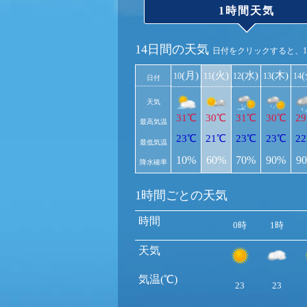
1時間天気
14日間の天気
日付をクリックすると、
(月)
(火)
(水)
(木)
10
11
12
13
14
日付
天気
31℃
30℃
31℃
30℃
2
最高気温
23℃
21℃
23℃
23℃
2
最低気温
10%
60%
70%
90%
9
降水確率
1時間ごとの天気
時間
0時
1時
天気
気温(℃)
23
23