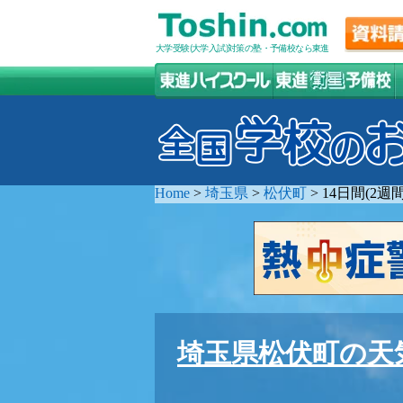
大学受験(大学入試)対策の塾・予備校なら東進
Home
>
埼玉県
>
松伏町
>
14日間(2
埼玉県松伏町の天