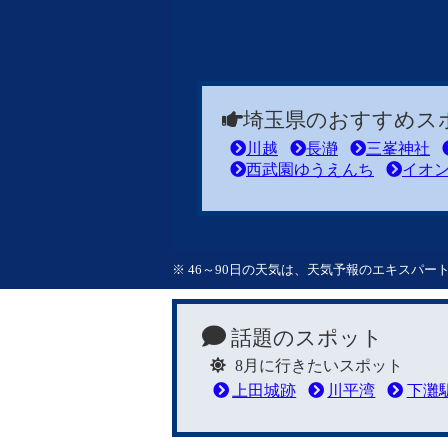
埼玉県のおすすめス
川越
長瀞
三峯神社
西武園ゆうえんち
イオ
※ 46～90日の天気は、天気予報のエキスパ
話題のスポット
8月に行きたいスポット
上田城跡
川平湾
下灘