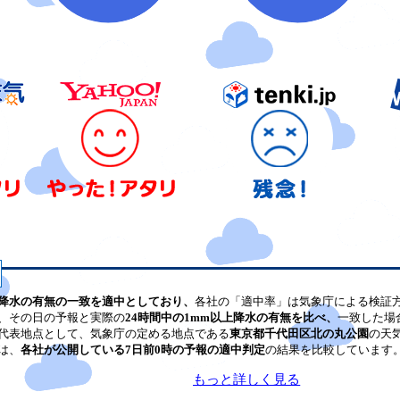
降水の有無の一致を適中としており、
各社の「適中率」は気象庁による検証
、その日の予報と実際の
24時間中の1mm以上降水の有無を比べ、
一致した場
代表地点として、気象庁の定める地点である
東京都千代田区北の丸公園
の天
は、
各社が公開している7日前0時の予報の適中判定
の結果を比較しています
もっと詳しく見る