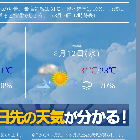
れのち曇。
最高気温は
31℃。
降水確率は
10％。
服装に
着ると快適でしょう。
（8月10日 12時発表）
2026年
8月12日(水)
21℃
31℃
/
23℃
60%
70%
に見られます。
今日から１ヶ月先、１ヶ月以上先の天気が見られます。