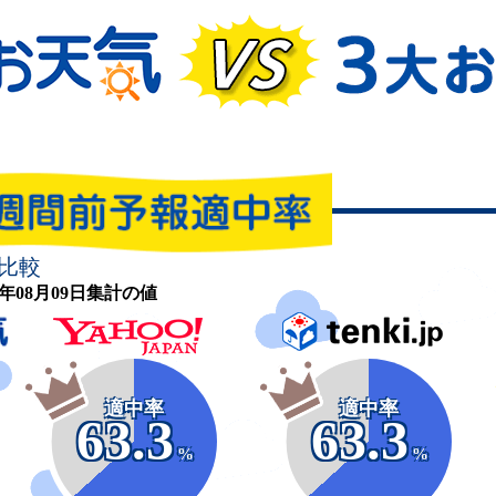
比較
26年08月09日集計の値
適中率
適中率
63.3
63.3
%
%