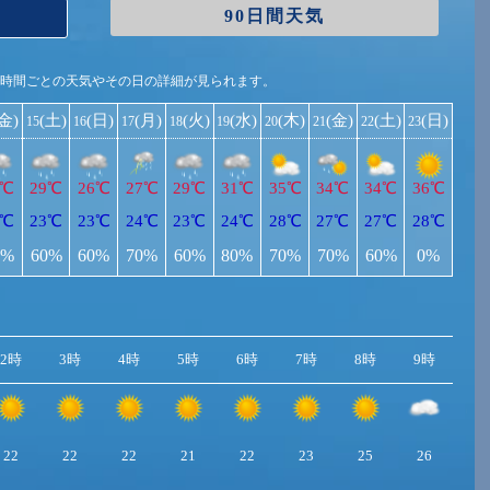
90日間天気
1時間ごとの天気やその日の詳細が見られます。
(金)
(土)
(日)
(月)
(火)
(水)
(木)
(金)
(土)
(日)
15
16
17
18
19
20
21
22
23
9℃
29℃
26℃
27℃
29℃
31℃
35℃
34℃
34℃
36℃
2℃
23℃
23℃
24℃
23℃
24℃
28℃
27℃
27℃
28℃
0%
60%
60%
70%
60%
80%
70%
70%
60%
0%
2時
3時
4時
5時
6時
7時
8時
9時
10
22
22
22
21
22
23
25
26
2