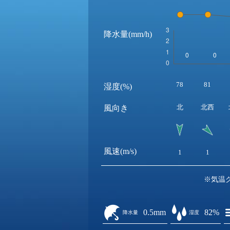
降水量(mm/h)
78
81
湿度(%)
北
北西
風向き
風速(m/s)
1
1
※気温
0.5mm
82%
降水量
湿度