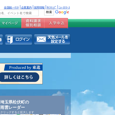
全国統一ﾃｽﾄ
企業案内
採用情報
ｻｲﾄﾏｯﾌﾟ
ﾆｭｰｽﾘﾘｰｽ
埼玉県松伏町の
雨雲レーダー
クリックすると拡大します