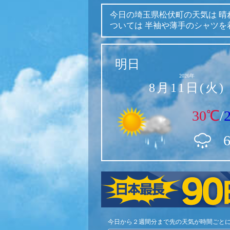
今日の埼玉県松伏町の天気は
晴
ついては
半袖や薄手のシャツを
明日
2026年
8月11日(火)
30℃
/
今日から２週間分まで先の天気が時間ごと