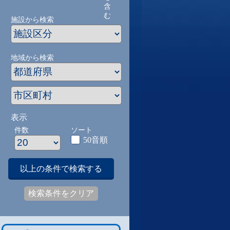
含
む
施設から検索
地域から検索
表示
件数
ソート
50音順
以上の条件で検索する
検索条件をクリア