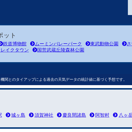
ポット
鉄道博物館
ムーミンバレーパーク
東武動物公園
さ
ンレイクタウン
国営武蔵丘陵森林公園
ート機関とのタイアップによる過去の天気データの統計値に基づく予想です。
駅
城ヶ島
須賀神社
慶良間諸島
阿智村
八ヶ