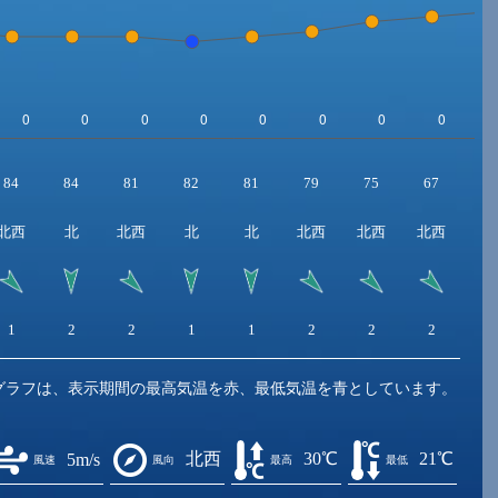
84
84
81
82
81
79
75
67
6
北西
北
北西
北
北
北西
北西
北西
北
1
2
2
1
1
2
2
2
3
グラフは、表示期間の最高気温を赤、最低気温を青としています。
北西
30℃
21℃
5m/s
風速
風向
最高
最低