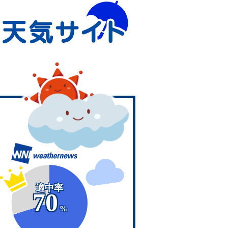
適中率
70
%