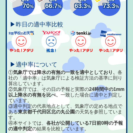
適中率
適中率
適中率
適中率
70
66.7
63.3
73.3
%
%
%
%
▶昨日の適中率比較
▶適中率について
①
気象庁では降水の有無の一致を適中としており、
各
社の「適中率」は気象庁による検証方法の基準に則り
算出しています。
②気象庁では、その日の予報と実際の
24時間中の1mm
以上降水の有無を比べ、
一致した場合に適中と判定し
ています。
③適中判定の代表地点として、気象庁の定める地点で
ある
東京都千代田区北の丸公園
の天気を参照していま
す。
④本サイトでは、
各社が公開している7日前0時の予報
の適中判定
の結果を比較しています。