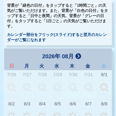
背景が「緑色の日付」をタップすると「1時間ごと」の天
気がご覧いただけます。また、背景が「白色の日付」をタ
ップすると「日中と夜間」の天気、背景が「グレーの日
付」をタップすると「1日ごと」の天気がご覧いただけま
す。
カレンダー部分をフリック(スライド)すると翌月のカレン
ダーがご覧になれます
2026年 08月
日
月
火
水
木
金
土
7/26
7/27
7/28
7/29
7/30
7/31
8/1
3
8/2
8/3
8/4
8/5
8/6
8/7
8/8