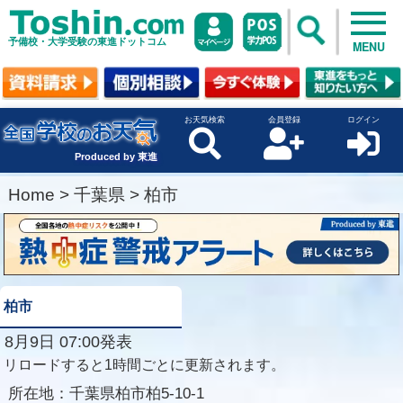
予備校・大学受験の東進ドットコム
MENU
お天気検索
会員登録
ログイン
Produced by 東進
Home
>
千葉県
>
柏市
柏市
8月9日 07:00発表
リロードすると1時間ごとに更新されます。
所在地：
千葉県柏市柏5-10-1