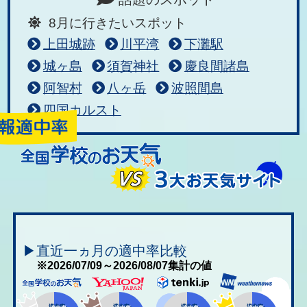
8月に行きたいスポット
上田城跡
川平湾
下灘駅
城ヶ島
須賀神社
慶良間諸島
阿智村
八ヶ岳
波照間島
四国カルスト
▶直近一ヵ月の適中率比較
※2026/07/09～2026/08/07集計の値