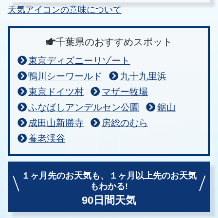
天気アイコンの意味について
千葉県のおすすめスポット
東京ディズニーリゾート
鴨川シーワールド
九十九里浜
東京ドイツ村
マザー牧場
ふなばしアンデルセン公園
鋸山
成田山新勝寺
房総のむら
養老渓谷
１ヶ月先のお天気も、
１ヶ月以上先のお天気
もわかる!
90日間天気