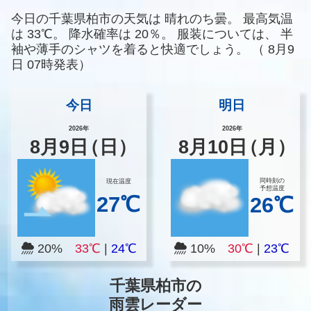
今日の千葉県柏市の天気は
晴れのち曇。
最高気温
は
33℃。
降水確率は
20％。
服装については、
半
袖や薄手のシャツを着ると快適でしょう。
（
8月9
日 07時発表）
今日
明日
2026年
2026年
8
月
9
日
（日）
8
月
10
日
（月）
同時刻の
現在温度
予想温度
27℃
26℃
20%
33℃
|
24℃
10%
30℃
|
23℃
千葉県柏市の
雨雲レーダー