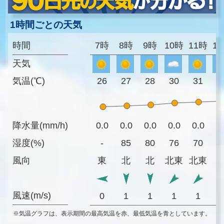
1時間ごとの天気
時間
7時
8時
9時
10時
11時
1
天気
気温(℃)
26
27
28
30
31
3
降水量(mm/h)
0.0
0.0
0.0
0.0
0.0
0
湿度(%)
-
85
80
76
70
6
風向
東
北
北
北東
北東
風速(m/s)
0
1
1
1
1
※気温グラフは、表示期間の最高気温を赤、最低気温を青としています。