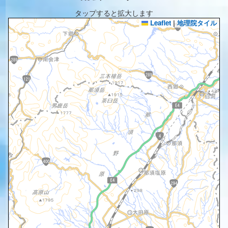
タップすると拡大します
Leaflet
|
地理院タイル