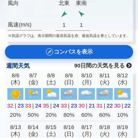
風向
北東
東南
風速(m/s)
1
1
※気温グラフは、表示期間の最高気温を赤、最低気温を青としています。
コンパスを表示
週間天気
90日間の天気を見る
8/6
8/7
8/8
8/9
8/10
8/11
8/12
(木)
(金)
(土)
(日)
(月)
(火)
(水)
32
|
23
33
|
24
35
|
24
33
|
23
30
|
21
31
|
22
30
|
22
20%
50%
20%
80%
60%
60%
10%
8/13
8/14
8/15
8/16
8/17
8/18
8/19
(木)
(金)
(土)
(日)
(月)
(火)
(水)