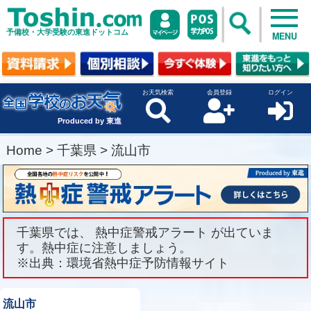
予備校・大学受験の東進ドットコム
MENU
お天気検索
会員登録
ログイン
Produced by 東進
Home
>
千葉県
>
流山市
千葉県では、 熱中症警戒アラート が出ていま
す。熱中症に注意しましょう。
※出典：環境省熱中症予防情報サイト
流山市