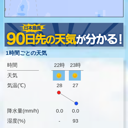
1時間ごとの天気
時間
22時
23時
天気
気温(℃)
28
27
降水量(mm/h)
0.0
0.0
湿度(%)
-
93