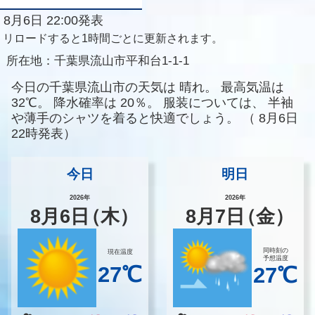
8月6日 22:00発表
リロードすると1時間ごとに更新されます。
所在地：
千葉県流山市平和台1-1-1
今日の千葉県流山市の天気は
晴れ。
最高気温は
32℃。
降水確率は
20％。
服装については、
半袖
や薄手のシャツを着ると快適でしょう。
（
8月6日
22時発表）
今日
明日
2026年
2026年
8
月
6
日
（木）
8
月
7
日
（金）
同時刻の
現在温度
予想温度
27℃
27℃