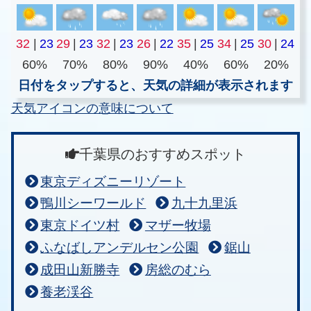
32
|
23
29
|
23
32
|
23
26
|
22
35
|
25
34
|
25
30
|
24
60%
70%
80%
90%
40%
60%
20%
日付をタップすると、天気の詳細が表示されます
天気アイコンの意味について
千葉県のおすすめスポット
東京ディズニーリゾート
鴨川シーワールド
九十九里浜
東京ドイツ村
マザー牧場
ふなばしアンデルセン公園
鋸山
成田山新勝寺
房総のむら
養老渓谷