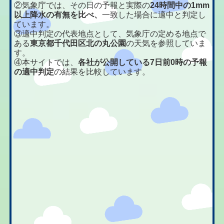
②気象庁では、その日の予報と実際の
24時間中の1mm
以上降水の有無を比べ、
一致した場合に適中と判定し
ています。
③適中判定の代表地点として、気象庁の定める地点で
ある
東京都千代田区北の丸公園
の天気を参照していま
す。
④本サイトでは、
各社が公開している7日前0時の予報
の適中判定
の結果を比較しています。