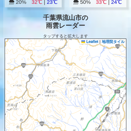
20%
32℃
|
23℃
50%
33℃
|
24℃
千葉県流山市の
雨雲レーダー
タップすると拡大します
Leaflet
|
地理院タイル