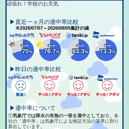
頑張れ！学校のお天気
▶直近一ヵ月の適中率比較
※2026/07/07～2026/08/05集計の値
適中率
適中率
適中率
適中率
70
76.7
63.3
73.3
%
%
%
%
▶昨日の適中率比較
▶適中率について
①
気象庁では降水の有無の一致を適中としており、
各
社の「適中率」は気象庁による検証方法の基準に則り
算出しています。