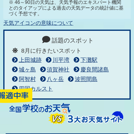
※ 46～90日の天気は、天気予報のエキスパート機関
とのタイアップによる過去の天気データの統計値に基
づく予想です。
天気アイコンの意味について
話題のスポット
8月に行きたいスポット
上田城跡
川平湾
下灘駅
城ヶ島
須賀神社
慶良間諸島
阿智村
八ヶ岳
波照間島
四国カルスト