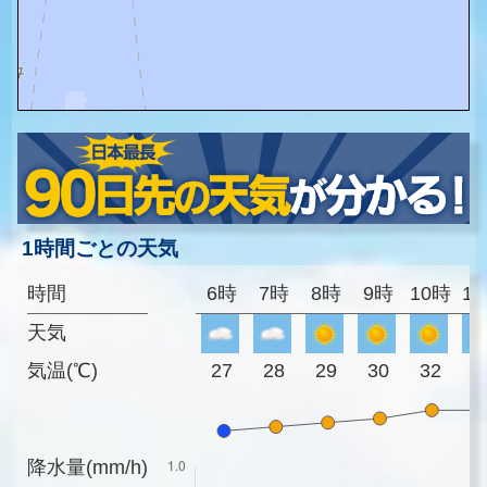
1時間ごとの天気
時間
6時
7時
8時
9時
10時
1
天気
気温(℃)
27
28
29
30
32
3
降水量(mm/h)