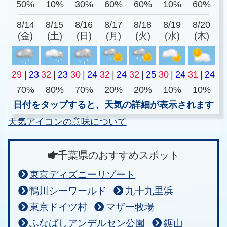
50%
10%
30%
60%
60%
10%
60%
8/14
8/15
8/16
8/17
8/18
8/19
8/20
(金)
(土)
(日)
(月)
(火)
(水)
(木)
29
|
23
32
|
23
30
|
24
32
|
24
32
|
25
30
|
24
31
|
24
70%
80%
70%
20%
20%
10%
10%
日付をタップすると、天気の詳細が表示されます
天気アイコンの意味について
千葉県のおすすめスポット
東京ディズニーリゾート
鴨川シーワールド
九十九里浜
東京ドイツ村
マザー牧場
ふなばしアンデルセン公園
鋸山