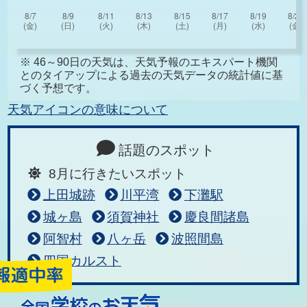
※ 46～90日の天気は、天気予報のエキスパート機関
とのタイアップによる過去の天気データの統計値に基
づく予想です。
天気アイコンの意味について
話題のスポット
8月に行きたいスポット
上田城跡
川平湾
下灘駅
城ヶ島
須賀神社
慶良間諸島
阿智村
八ヶ岳
波照間島
四国カルスト