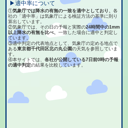
▶適中率について
①
気象庁では降水の有無の一致を適中としており、
各
社の「適中率」は気象庁による検証方法の基準に則り
算出しています。
②気象庁では、その日の予報と実際の
24時間中の1mm
以上降水の有無を比べ、
一致した場合に適中と判定し
ています。
③適中判定の代表地点として、気象庁の定める地点で
ある
東京都千代田区北の丸公園
の天気を参照していま
す。
④本サイトでは、
各社が公開している7日前0時の予報
の適中判定
の結果を比較しています。