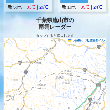
50%
33℃
|
26℃
10%
35℃
|
24℃
千葉県流山市の
雨雲レーダー
タップすると拡大します
Leaflet
|
地理院タイル