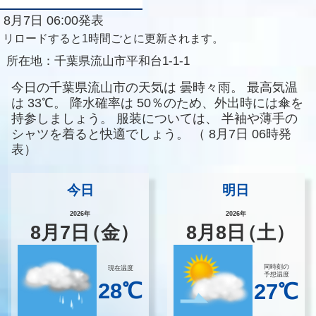
8月7日 06:00発表
リロードすると1時間ごとに更新されます。
所在地：
千葉県流山市平和台1-1-1
今日の千葉県流山市の天気は
曇時々雨。
最高気温
は
33℃。
降水確率は
50％のため、外出時には傘を
持参しましょう。
服装については、
半袖や薄手の
シャツを着ると快適でしょう。
（
8月7日 06時発
表）
今日
明日
2026年
2026年
8
月
7
日
（金）
8
月
8
日
（土）
同時刻の
現在温度
予想温度
28℃
27℃