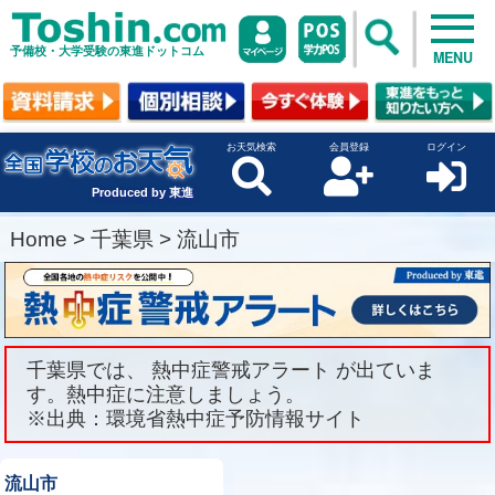
予備校・大学受験の東進ドットコム
MENU
お天気検索
会員登録
ログイン
Produced by 東進
Home
>
千葉県
>
流山市
千葉県では、 熱中症警戒アラート が出ていま
す。熱中症に注意しましょう。
※出典：環境省熱中症予防情報サイト
流山市