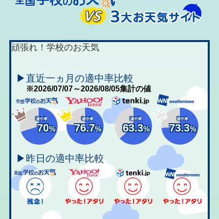
頑張れ！学校のお天気
▶直近一ヵ月の適中率比較
※2026/07/07～2026/08/05集計の値
適中率
適中率
適中率
適中率
70
76.7
63.3
73.3
%
%
%
%
▶昨日の適中率比較