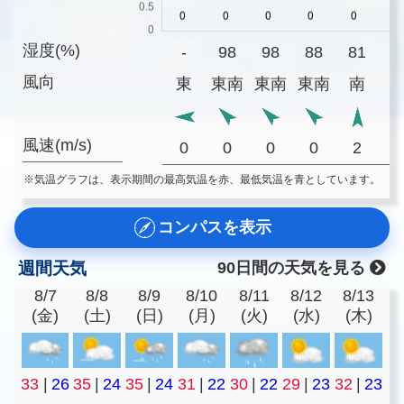
湿度(%)
-
98
98
88
81
7
風向
東
東南
東南
東南
南
風速(m/s)
0
0
0
0
2
※気温グラフは、表示期間の最高気温を赤、最低気温を青としています。
コンパスを表示
週間天気
90日間の天気を見る
8/7
8/8
8/9
8/10
8/11
8/12
8/13
(金)
(土)
(日)
(月)
(火)
(水)
(木)
33
|
26
35
|
24
35
|
24
31
|
22
30
|
22
29
|
23
32
|
23