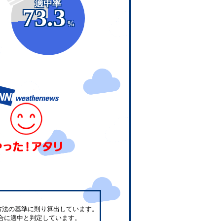
適中率
73.3
%
方法の基準に則り算出しています。
合に適中と判定しています。