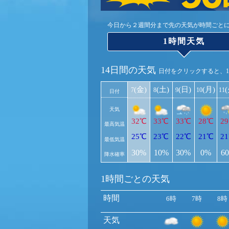
今日から２週間分まで先の天気が時間ごと
1時間天気
14日間の天気
日付をクリックすると、
(金)
(土)
(日)
(月)
7
8
9
10
11
日付
天気
32℃
33℃
33℃
28℃
2
最高気温
25℃
23℃
22℃
21℃
2
最低気温
30%
10%
30%
0%
6
降水確率
1時間ごとの天気
時間
6時
7時
8時
天気