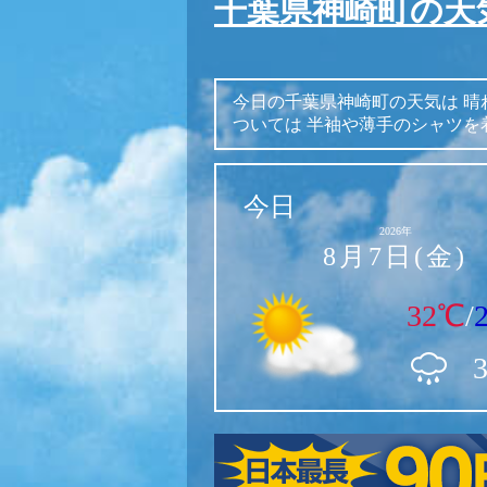
千葉県神崎町の天
今日の千葉県神崎町の天気は
晴
ついては
半袖や薄手のシャツを
今日
2026年
8月7日(金)
32℃
/