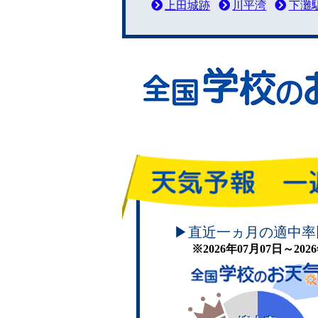
上田城跡
川平湾
下灘
頑張れ！学校のお天気
▶直近一ヵ月の適中率
※2026年07月07日～20