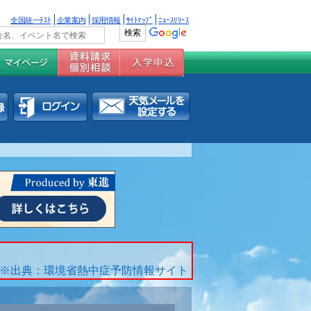
全国統一ﾃｽﾄ
企業案内
採用情報
ｻｲﾄﾏｯﾌﾟ
ﾆｭｰｽﾘﾘｰｽ
※出典：環境省熱中症予防情報サイト