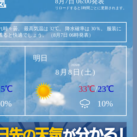
8月7日 06:00発表
気
リロードすると1時間ごとに更新されます。
れ時々曇。
最高気温は
32℃。
降水確率は
30％。
服装に
着ると快適でしょう。
（8月7日 06時発表）
明日
2026年
8月8日(土)
25℃
33℃
/
23℃
30%
10%