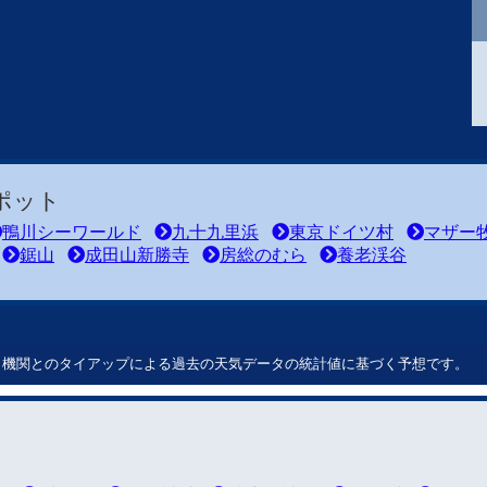
ポット
鴨川シーワールド
九十九里浜
東京ドイツ村
マザー
鋸山
成田山新勝寺
房総のむら
養老渓谷
ート機関とのタイアップによる過去の天気データの統計値に基づく予想です。