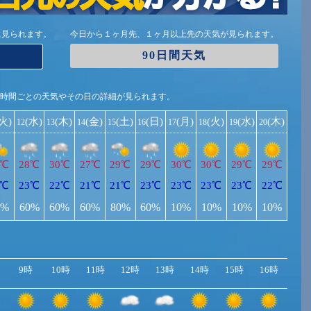
に見られます。
今日から１ヶ月先、１ヶ月以上先の天気が見られます。
90日間天気
1時間ごとの天気やその日の詳細が見られます。
(火)
(水)
(木)
(金)
(土)
(日)
(月)
(火)
(水)
(木)
12
13
14
15
16
17
18
19
20
9℃
28℃
30℃
27℃
29℃
29℃
30℃
30℃
29℃
29℃
1℃
23℃
22℃
21℃
21℃
23℃
23℃
23℃
23℃
22℃
0%
60%
60%
60%
80%
60%
10%
10%
10%
10%
9時
10時
11時
12時
13時
14時
15時
16時
17