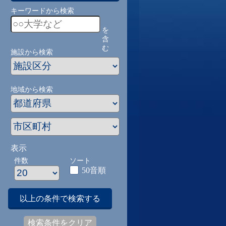
キーワードから検索
を
含
む
施設から検索
地域から検索
表示
件数
ソート
50音順
以上の条件で検索する
検索条件をクリア