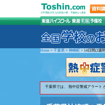
大学受験(大学入試)対策の塾・予備校なら東進
Home
>
千葉県
>
神崎町
>
14日間(2
千葉県では、 熱中症警戒アラート