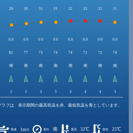
29
30
31
31
32
32
32
31
30
0.0
0.0
0.0
0.0
0.0
0.0
0.0
0.0
0.0
82
77
75
74
74
72
72
74
77
南
南
南
南
南
南
南
南
南
2
2
3
3
3
4
4
3
3
グラフは、表示期間の最高気温を赤、最低気温を青としています。
南
32℃
25℃
1m/s
風速
風向
最高
最低