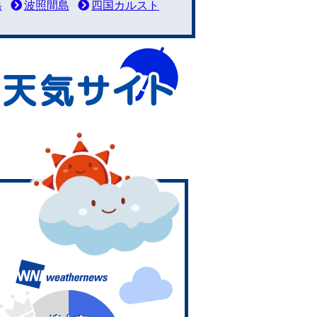
岳
波照間島
四国カルスト