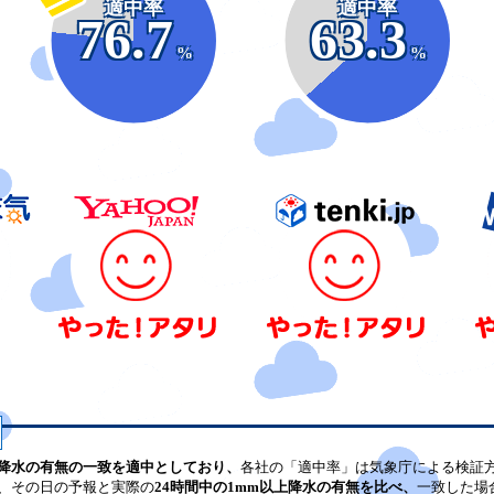
適中率
適中率
76.7
63.3
%
%
降水の有無の一致を適中としており、
各社の「適中率」は気象庁による検証
、その日の予報と実際の
24時間中の1mm以上降水の有無を比べ、
一致した場