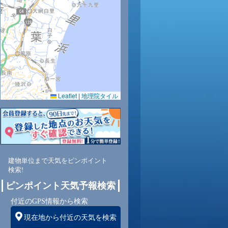
29
28
27
26
25
25
0.0
0.0
0.0
0.0
0.0
0.0
80
83
85
87
89
91
Leaflet
|
地理院タイル
南
南
南
南
南
南
3
2
2
2
2
2
建物単位まで天気をピンポイント
検索!
ピンポイント天気予報検索
付近のGPS情報から検索
現在地から付近の天気を検索