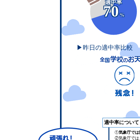
適中率
70
%
▶昨日の適中率比較
適中率について
①
気象庁では
②気象庁では