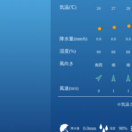
気温(℃)
26
27
28
降水量(mm/h)
0.0
0.0
0.0
湿度(%)
99
98
88
風向き
南西
南
南
風速(m/s)
0
1
1
※気温
0.0mm
98%
降水量
湿度