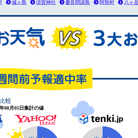
駅
城ヶ島
須賀神社
慶良間諸島
阿智村
八ヶ
比較
26年08月05日集計の値