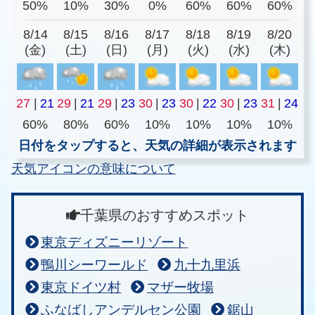
50%
10%
30%
0%
60%
60%
60%
8/14
8/15
8/16
8/17
8/18
8/19
8/20
(金)
(土)
(日)
(月)
(火)
(水)
(木)
27
|
21
29
|
21
29
|
23
30
|
23
30
|
22
30
|
23
31
|
24
60%
80%
60%
10%
10%
10%
10%
日付をタップすると、天気の詳細が表示されます
天気アイコンの意味について
千葉県のおすすめスポット
東京ディズニーリゾート
鴨川シーワールド
九十九里浜
東京ドイツ村
マザー牧場
ふなばしアンデルセン公園
鋸山