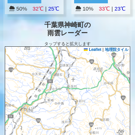
50%
32℃
|
25℃
10%
33℃
|
23℃
千葉県神崎町の
雨雲レーダー
タップすると拡大します
Leaflet
|
地理院タイル