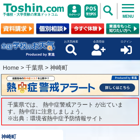
予備校・大学受験の東進ドットコム
MENU
お天気検索
会員登録
ログイン
Produced by 東進
Home
>
千葉県
>
神崎町
千葉県では、 熱中症警戒アラート が出ていま
す。熱中症に注意しましょう。
※出典：環境省熱中症予防情報サイト
神崎町