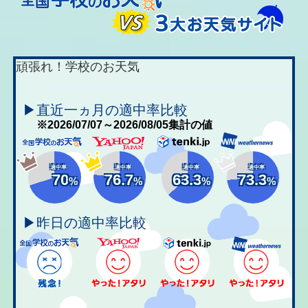
頑張れ！学校のお天気
▶直近一ヵ月の適中率比較
※2026/07/07～2026/08/05集計の値
適中率
適中率
適中率
適中率
70
76.7
63.3
73.3
%
%
%
%
▶昨日の適中率比較