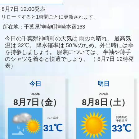
8月7日 12:00発表
リロードすると1時間ごとに更新されます。
所在地：
千葉県神崎町神崎本宿163
今日の千葉県神崎町の天気は
雨のち晴れ。
最高気
温は
32℃。
降水確率は
50％のため、外出時には傘
を持参しましょう。
服装については、
半袖や薄手
のシャツを着ると快適でしょう。
（
8月7日 12時発
表）
今日
明日
2026年
2026年
8
月
7
日
（金）
8
月
8
日
（土）
同時刻の
現在温度
予想温度
31℃
33℃