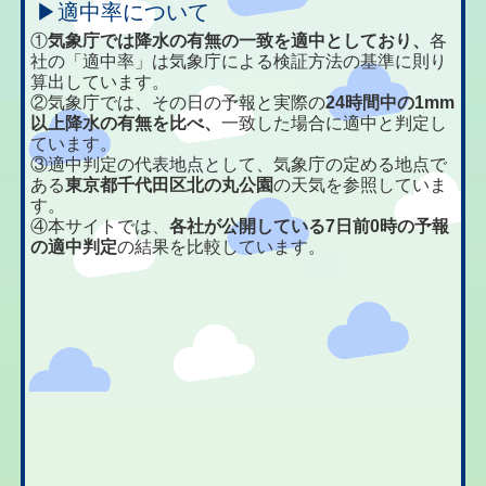
▶適中率について
①
気象庁では降水の有無の一致を適中としており、
各
社の「適中率」は気象庁による検証方法の基準に則り
算出しています。
②気象庁では、その日の予報と実際の
24時間中の1mm
以上降水の有無を比べ、
一致した場合に適中と判定し
ています。
③適中判定の代表地点として、気象庁の定める地点で
ある
東京都千代田区北の丸公園
の天気を参照していま
す。
④本サイトでは、
各社が公開している7日前0時の予報
の適中判定
の結果を比較しています。