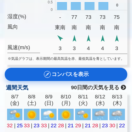
湿度(%)
-
77
73
73
75
7
風向
東南
南
南
南
南
風速(m/s)
3
3
4
4
3
※気温グラフは、表示期間の最高気温を赤、最低気温を青としています。
コンパスを表示
週間天気
90日間の天気を見る
8/7
8/8
8/9
8/10
8/11
8/12
8/13
(金)
(土)
(日)
(月)
(火)
(水)
(木)
32
|
25
33
|
23
33
|
22
28
|
21
29
|
21
28
|
23
30
|
22