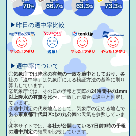
適中率
適中率
適中率
適中率
70
66.7
63.3
73.3
%
%
%
%
▶昨日の適中率比較
▶適中率について
①
気象庁では降水の有無の一致を適中としており、
各
社の「適中率」は気象庁による検証方法の基準に則り
算出しています。
②気象庁では、その日の予報と実際の
24時間中の1mm
以上降水の有無を比べ、
一致した場合に適中と判定し
ています。
③適中判定の代表地点として、気象庁の定める地点で
ある
東京都千代田区北の丸公園
の天気を参照していま
す。
④本サイトでは、
各社が公開している7日前0時の予報
の適中判定
の結果を比較しています。