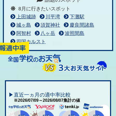
8月に行きたいスポット
上田城跡
川平湾
下灘駅
城ヶ島
須賀神社
慶良間諸島
阿智村
八ヶ岳
波照間島
四国カルスト
▶直近一ヵ月の適中率比較
※2026/07/09～2026/08/07集計の値