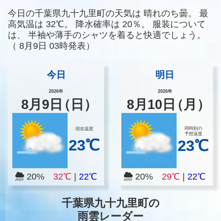
今日の千葉県九十九里町の天気は
晴れのち曇。
最
高気温は
32℃。
降水確率は
20％。
服装について
は、
半袖や薄手のシャツを着ると快適でしょう。
（
8月9日 03時発表）
今日
明日
2026年
2026年
8
月
9
日
（日）
8
月
10
日
（月）
同時刻の
現在温度
予想温度
23℃
23℃
20%
32℃
|
22℃
20%
29℃
|
22℃
千葉県九十九里町の
雨雲レーダー