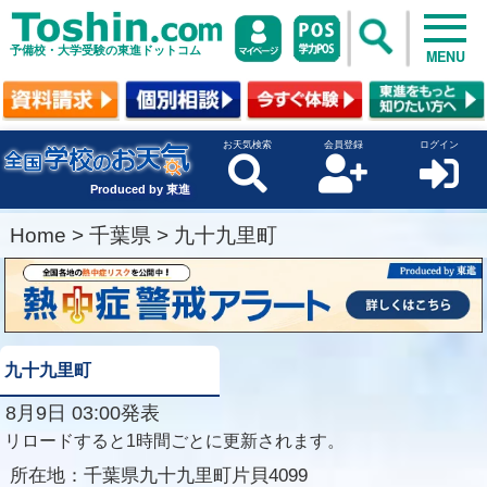
予備校・大学受験の東進ドットコム
MENU
お天気検索
会員登録
ログイン
Produced by 東進
Home
>
千葉県
>
九十九里町
九十九里町
8月9日 03:00発表
リロードすると1時間ごとに更新されます。
所在地：
千葉県九十九里町片貝4099