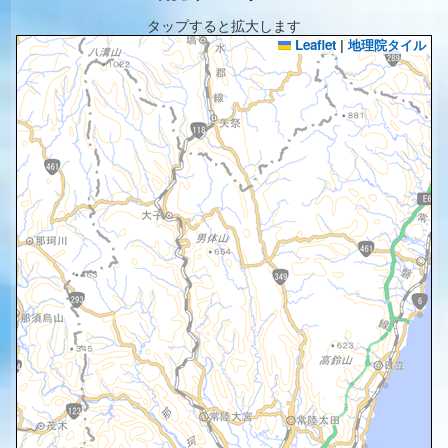
タップすると拡大します
Leaflet
|
地理院タイル