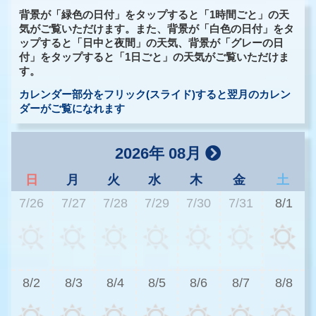
背景が「緑色の日付」をタップすると「1時間ごと」の天
気がご覧いただけます。また、背景が「白色の日付」をタ
ップすると「日中と夜間」の天気、背景が「グレーの日
付」をタップすると「1日ごと」の天気がご覧いただけま
す。
カレンダー部分をフリック(スライド)すると翌月のカレン
ダーがご覧になれます
2026年 08月
日
月
火
水
木
金
土
7/26
7/27
7/28
7/29
7/30
7/31
8/1
3
8/2
8/3
8/4
8/5
8/6
8/7
8/8