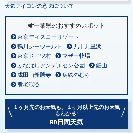
天気アイコンの意味について
千葉県のおすすめスポット
東京ディズニーリゾート
鴨川シーワールド
九十九里浜
東京ドイツ村
マザー牧場
ふなばしアンデルセン公園
鋸山
成田山新勝寺
房総のむら
養老渓谷
１ヶ月先のお天気も、
１ヶ月以上先のお天気
もわかる!
90日間天気