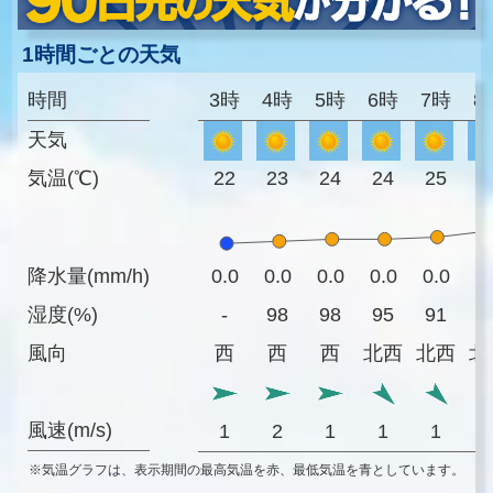
1時間ごとの天気
時間
3時
4時
5時
6時
7時
8
天気
気温(℃)
22
23
24
24
25
2
降水量(mm/h)
0.0
0.0
0.0
0.0
0.0
0
湿度(%)
-
98
98
95
91
8
風向
西
西
西
北西
北西
北
風速(m/s)
1
2
1
1
1
※気温グラフは、表示期間の最高気温を赤、最低気温を青としています。