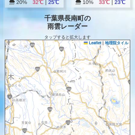
20%
32℃
|
25℃
10%
33℃
|
23℃
千葉県長南町の
雨雲レーダー
タップすると拡大します
Leaflet
|
地理院タイル