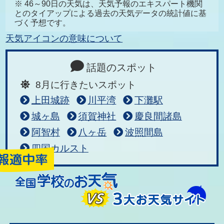
※ 46～90日の天気は、天気予報のエキスパート機関
とのタイアップによる過去の天気データの統計値に基
づく予想です。
天気アイコンの意味について
話題のスポット
8月に行きたいスポット
上田城跡
川平湾
下灘駅
城ヶ島
須賀神社
慶良間諸島
阿智村
八ヶ岳
波照間島
四国カルスト