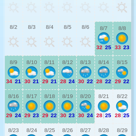
2
8/2
8/3
8/4
8/5
8/6
8/7
8/8
32
|
25
33
|
23
2
8/9
8/10
8/11
8/12
8/13
8/14
8/15
34
|
21
30
|
21
29
|
21
28
|
24
30
|
22
28
|
22
29
|
22
2
8/16
8/17
8/18
8/19
8/20
8/21
8/22
29
|
24
29
|
23
29
|
22
30
|
23
30
|
24
28
|
25
28
|
25
2
8/23
8/24
8/25
8/26
8/27
8/28
8/29