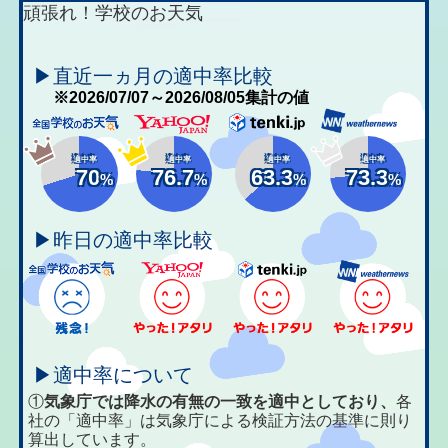
頑張れ！学校のお天気
▶直近一ヵ月の適中率比較
※2026/07/07～2026/08/05集計の値
適中率
適中率
適中率
適中率
70
76.7
63.3
73.3
%
%
%
%
▶昨日の適中率比較
▶適中率について
①
気象庁では降水の有無の一致を適中としており、
各
社の「適中率」は気象庁による検証方法の基準に則り
算出しています。