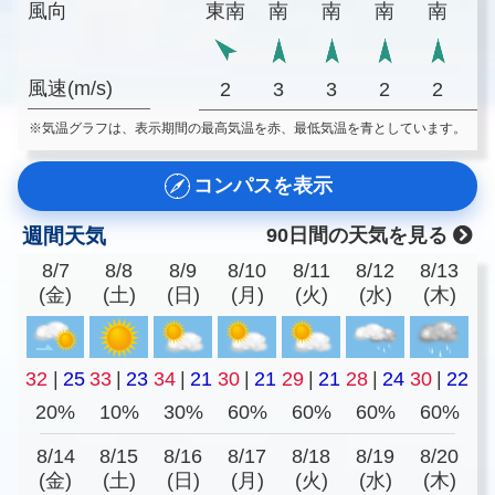
風向
東南
南
南
南
南
風速(m/s)
2
3
3
2
2
※気温グラフは、表示期間の最高気温を赤、最低気温を青としています。
コンパスを表示
週間天気
90日間の天気を見る
8/7
8/8
8/9
8/10
8/11
8/12
8/13
(金)
(土)
(日)
(月)
(火)
(水)
(木)
32
|
25
33
|
23
34
|
21
30
|
21
29
|
21
28
|
24
30
|
22
20%
10%
30%
60%
60%
60%
60%
8/14
8/15
8/16
8/17
8/18
8/19
8/20
(金)
(土)
(日)
(月)
(火)
(水)
(木)