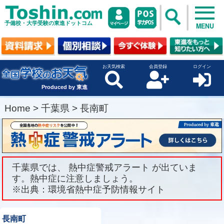
予備校・大学受験の東進ドットコム
MENU
お天気検索
会員登録
ログイン
Produced by 東進
Home
>
千葉県
>
長南町
千葉県では、 熱中症警戒アラート が出ていま
す。熱中症に注意しましょう。
※出典：環境省熱中症予防情報サイト
長南町