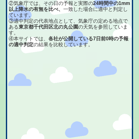
②気象庁では、その日の予報と実際の
24時間中の1mm
以上降水の有無を比べ、
一致した場合に適中と判定し
ています。
③適中判定の代表地点として、気象庁の定める地点で
ある
東京都千代田区北の丸公園
の天気を参照していま
す。
④本サイトでは、
各社が公開している7日前0時の予報
の適中判定
の結果を比較しています。