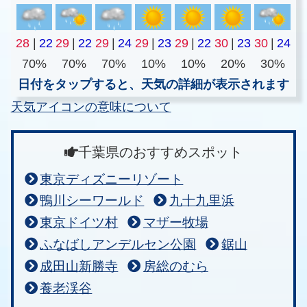
28
|
22
29
|
22
29
|
24
29
|
23
29
|
22
30
|
23
30
|
24
70%
70%
70%
10%
10%
20%
30%
日付をタップすると、天気の詳細が表示されます
天気アイコンの意味について
千葉県のおすすめスポット
東京ディズニーリゾート
鴨川シーワールド
九十九里浜
東京ドイツ村
マザー牧場
ふなばしアンデルセン公園
鋸山
成田山新勝寺
房総のむら
養老渓谷