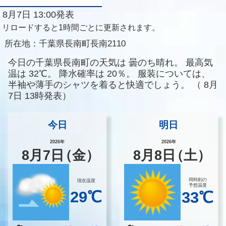
8月7日 13:00発表
リロードすると1時間ごとに更新されます。
所在地：
千葉県長南町長南2110
今日の千葉県長南町の天気は
曇のち晴れ。
最高気
温は
32℃。
降水確率は
20％。
服装については、
半袖や薄手のシャツを着ると快適でしょう。
（
8月
7日 13時発表）
今日
明日
2026年
2026年
8
月
7
日
（金）
8
月
8
日
（土）
同時刻の
現在温度
予想温度
29℃
33℃