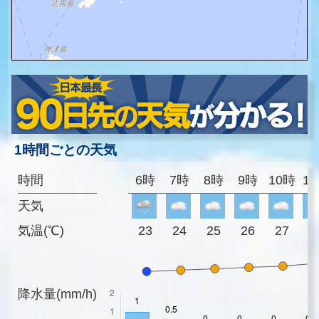
1時間ごとの天気
時間
6時
7時
8時
9時
10時
1
天気
気温(℃)
23
24
25
26
27
2
降水量(mm/h)