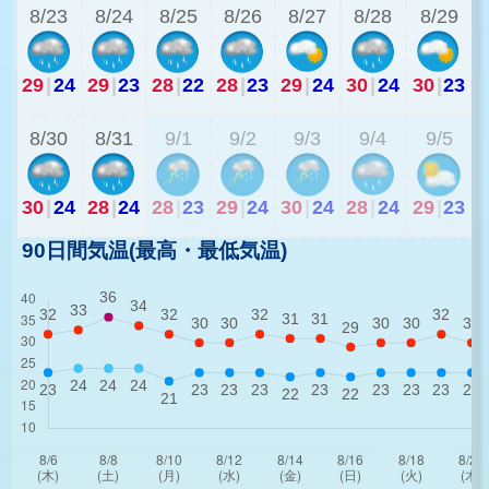
8/23
8/24
8/25
8/26
8/27
8/28
8/29
29
|
24
29
|
23
28
|
22
28
|
23
29
|
24
30
|
24
30
|
23
2
8/30
8/31
9/1
9/2
9/3
9/4
9/5
30
|
24
28
|
24
28
|
23
29
|
24
30
|
24
28
|
24
29
|
23
90日間気温(最高・最低気温)