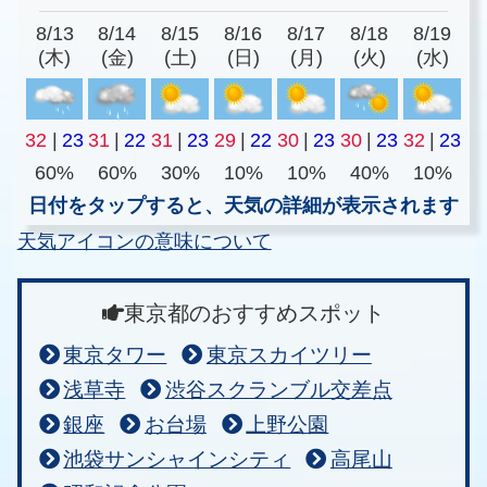
8/13
8/14
8/15
8/16
8/17
8/18
8/19
(木)
(金)
(土)
(日)
(月)
(火)
(水)
32
|
23
31
|
22
31
|
23
29
|
22
30
|
23
30
|
23
32
|
23
60%
60%
30%
10%
10%
40%
10%
日付をタップすると、天気の詳細が表示されます
天気アイコンの意味について
東京都のおすすめスポット
東京タワー
東京スカイツリー
浅草寺
渋谷スクランブル交差点
銀座
お台場
上野公園
池袋サンシャインシティ
高尾山