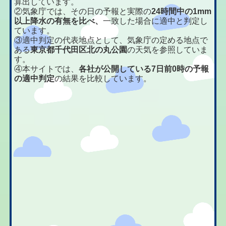
算出しています。
②気象庁では、その日の予報と実際の
24時間中の1mm
以上降水の有無を比べ、
一致した場合に適中と判定し
ています。
③適中判定の代表地点として、気象庁の定める地点で
ある
東京都千代田区北の丸公園
の天気を参照していま
す。
④本サイトでは、
各社が公開している7日前0時の予報
の適中判定
の結果を比較しています。