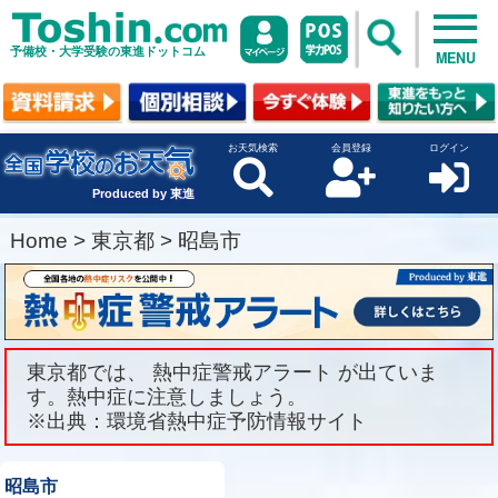
予備校・大学受験の東進ドットコム
MENU
お天気検索
会員登録
ログイン
Produced by 東進
Home
>
東京都
>
昭島市
東京都では、 熱中症警戒アラート が出ていま
す。熱中症に注意しましょう。
※出典：環境省熱中症予防情報サイト
昭島市