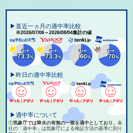
▶直近一ヵ月の適中率比較
※2026/07/06～2026/08/04集計の値
適中率
適中率
適中率
適中率
73.3
73.3
60
70
%
%
%
%
▶昨日の適中率比較
▶適中率について
①
気象庁では降水の有無の一致を適中としており、
各
社の「適中率」は気象庁による検証方法の基準に則り