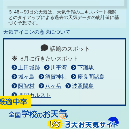
※ 46～90日の天気は、天気予報のエキスパート機関
とのタイアップによる過去の天気データの統計値に基
づく予想です。
天気アイコンの意味について
話題のスポット
8月に行きたいスポット
上田城跡
川平湾
下灘駅
城ヶ島
須賀神社
慶良間諸島
阿智村
八ヶ岳
波照間島
四国カルスト