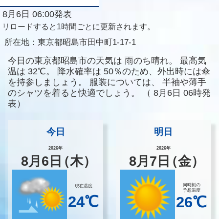
8月6日 06:00発表
リロードすると1時間ごとに更新されます。
所在地：
東京都昭島市田中町1-17-1
今日の東京都昭島市の天気は
雨のち晴れ。
最高気
温は
32℃。
降水確率は
50％のため、外出時には傘
を持参しましょう。
服装については、
半袖や薄手
のシャツを着ると快適でしょう。
（
8月6日 06時発
表）
今日
明日
2026年
2026年
8
月
6
日
（木）
8
月
7
日
（金）
同時刻の
現在温度
予想温度
24℃
26℃