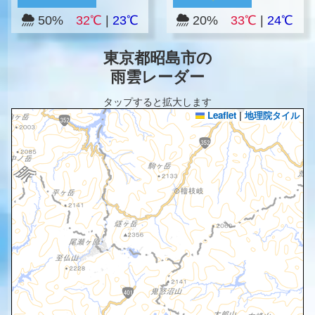
50%
32℃
|
23℃
20%
33℃
|
24℃
東京都昭島市の
雨雲レーダー
タップすると拡大します
Leaflet
|
地理院タイル