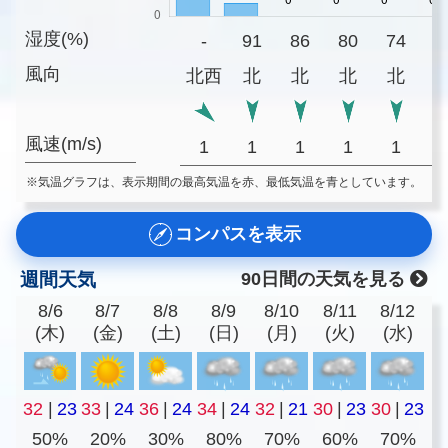
湿度(%)
-
91
86
80
74
7
風向
北西
北
北
北
北
風速(m/s)
1
1
1
1
1
※気温グラフは、表示期間の最高気温を赤、最低気温を青としています。
コンパスを表示
週間天気
90日間の天気を見る
8/6
8/7
8/8
8/9
8/10
8/11
8/12
(木)
(金)
(土)
(日)
(月)
(火)
(水)
32
|
23
33
|
24
36
|
24
34
|
24
32
|
21
30
|
23
30
|
23
50%
20%
30%
80%
70%
60%
70%