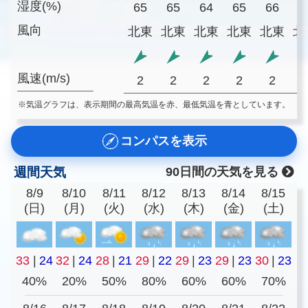
湿度(%)
65
65
64
65
66
6
風向
北東
北東
北東
北東
北東
北
風速(m/s)
2
2
2
2
2
※気温グラフは、表示期間の最高気温を赤、最低気温を青としています。
コンパスを表示
週間天気
90日間の天気を見る
8/9
8/10
8/11
8/12
8/13
8/14
8/15
(日)
(月)
(火)
(水)
(木)
(金)
(土)
33
|
24
32
|
24
28
|
21
29
|
22
29
|
23
29
|
23
30
|
23
40%
20%
50%
80%
60%
60%
70%