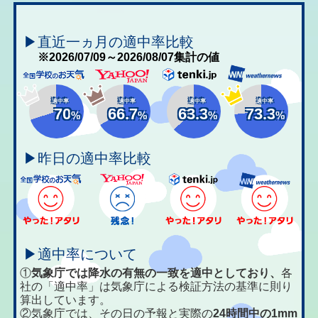
▶直近一ヵ月の適中率比較
※2026/07/09～2026/08/07集計の値
適中率
適中率
適中率
適中率
70
66.7
63.3
73.3
%
%
%
%
▶昨日の適中率比較
▶適中率について
①
気象庁では降水の有無の一致を適中としており、
各
社の「適中率」は気象庁による検証方法の基準に則り
算出しています。
②気象庁では、その日の予報と実際の
24時間中の1mm