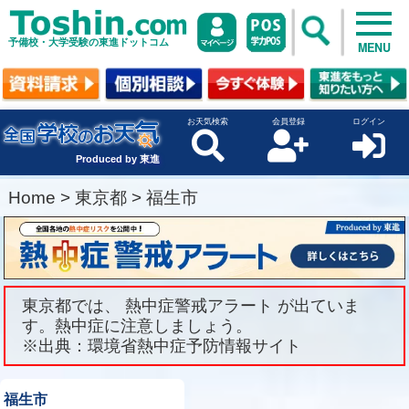
予備校・大学受験の東進ドットコム
MENU
お天気検索
会員登録
ログイン
Produced by 東進
Home
>
東京都
>
福生市
東京都では、 熱中症警戒アラート が出ていま
す。熱中症に注意しましょう。
※出典：環境省熱中症予防情報サイト
福生市