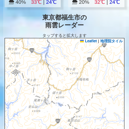
40%
33℃
|
24℃
20%
32℃
|
24℃
東京都福生市の
雨雲レーダー
タップすると拡大します
Leaflet
|
地理院タイル