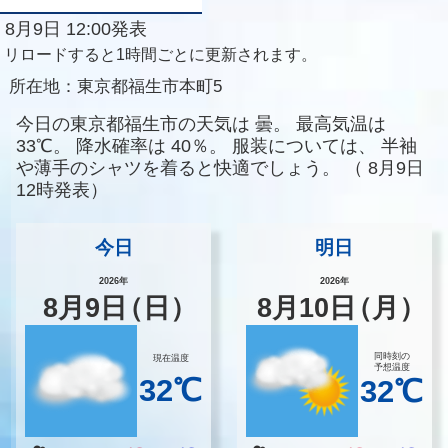
8月9日 12:00発表
リロードすると1時間ごとに更新されます。
所在地：
東京都福生市本町5
今日の東京都福生市の天気は
曇。
最高気温は
33℃。
降水確率は
40％。
服装については、
半袖
や薄手のシャツを着ると快適でしょう。
（
8月9日
12時発表）
今日
明日
2026年
2026年
8
月
9
日
（日）
8
月
10
日
（月）
同時刻の
現在温度
予想温度
32℃
32℃