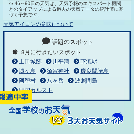
※ 46～90日の天気は、天気予報のエキスパート機関
とのタイアップによる過去の天気データの統計値に基
づく予想です。
天気アイコンの意味について
話題のスポット
8月に行きたいスポット
上田城跡
川平湾
下灘駅
城ヶ島
須賀神社
慶良間諸島
阿智村
八ヶ岳
波照間島
四国カルスト