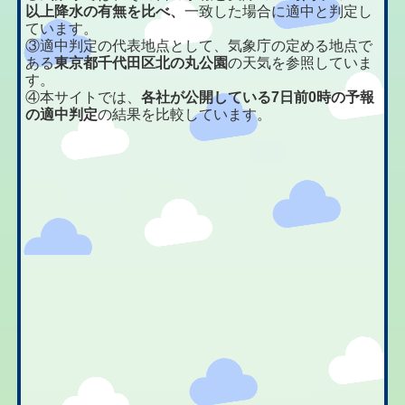
以上降水の有無を比べ、
一致した場合に適中と判定し
ています。
③適中判定の代表地点として、気象庁の定める地点で
ある
東京都千代田区北の丸公園
の天気を参照していま
す。
④本サイトでは、
各社が公開している7日前0時の予報
の適中判定
の結果を比較しています。