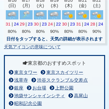
8/16
8/17
8/18
8/19
8/20
8/21
8/22
(日)
(月)
(火)
(水)
(木)
(金)
(土)
31
|
24
29
|
23
30
|
23
24
|
22
30
|
23
31
|
24
28
|
24
80%
80%
80%
90%
80%
80%
90%
日付をタップすると、天気の詳細が表示されます
天気アイコンの意味について
東京都のおすすめスポット
東京タワー
東京スカイツリー
浅草寺
渋谷スクランブル交差点
銀座
お台場
上野公園
池袋サンシャインシティ
高尾山
昭和記念公園