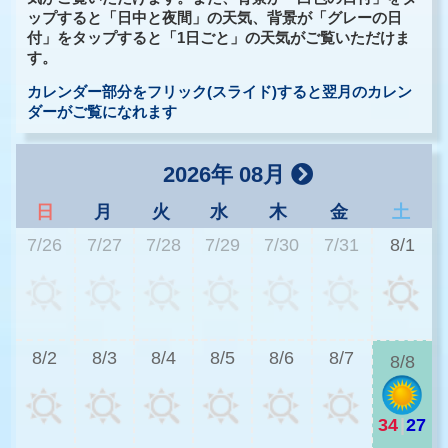
ップすると「日中と夜間」の天気、背景が「グレーの日
付」をタップすると「1日ごと」の天気がご覧いただけま
す。
カレンダー部分をフリック(スライド)すると翌月のカレン
ダーがご覧になれます
2026年 08月
日
月
火
水
木
金
土
7/26
7/27
7/28
7/29
7/30
7/31
8/1
3
8/2
8/3
8/4
8/5
8/6
8/7
8/8
34
|
27
2