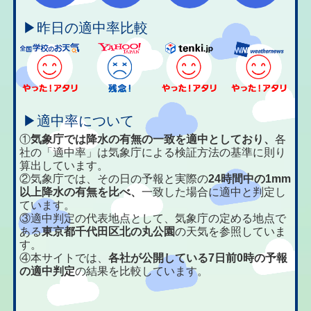
▶昨日の適中率比較
▶適中率について
①
気象庁では降水の有無の一致を適中としており、
各
社の「適中率」は気象庁による検証方法の基準に則り
算出しています。
②気象庁では、その日の予報と実際の
24時間中の1mm
以上降水の有無を比べ、
一致した場合に適中と判定し
ています。
③適中判定の代表地点として、気象庁の定める地点で
ある
東京都千代田区北の丸公園
の天気を参照していま
す。
④本サイトでは、
各社が公開している7日前0時の予報
の適中判定
の結果を比較しています。