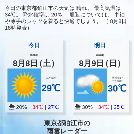
今日の東京都狛江市の天気は
晴れ。
最高気温は
34℃。
降水確率は
20％。
服装については、
半袖
や薄手のシャツを着ると快適でしょう。
（
8月8日
18時発表）
今日
明日
2026年
2026年
8
月
8
日
（土）
8
月
9
日
（日）
同時刻の
現在温度
予想温度
29℃
30℃
20%
34℃
|
27℃
30%
34℃
|
25℃
東京都狛江市の
雨雲レーダー