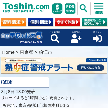
予備校・大学受験の東進ドットコム
MENU
お天気検索
会員登録
ログイン
Produced by 東進
Home
>
東京都
>
狛江市
狛江市
8月8日 18:00発表
リロードすると1時間ごとに更新されます。
所在地：
東京都狛江市和泉本町1-1-5