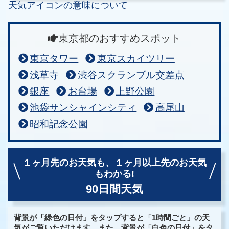
天気アイコンの意味について
東京都のおすすめスポット
東京タワー
東京スカイツリー
浅草寺
渋谷スクランブル交差点
銀座
お台場
上野公園
池袋サンシャインシティ
高尾山
昭和記念公園
１ヶ月先のお天気も、
１ヶ月以上先のお天気
もわかる!
90日間天気
背景が「緑色の日付」をタップすると「1時間ごと」の天
気がご覧いただけます。また、背景が「白色の日付」をタ