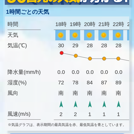
1時間ごとの天気
時間
18時
19時
20時
21時
22時
2
天気
気温(℃)
30
29
28
28
28
2
降水量(mm/h)
0.0
0.0
0.0
0.0
0.0
0
湿度(%)
72
78
84
87
89
9
風向
南
南
南
南
南
風速(m/s)
2
2
1
1
1
※気温グラフは、表示期間の最高気温を赤、最低気温を青としています。