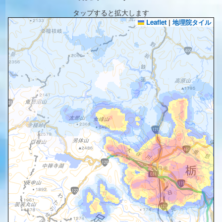
タップすると拡大します
Leaflet
|
地理院タイル