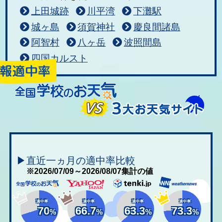
上田城跡
川平湾
下灘駅
城ヶ島
須賀神社
慶良間諸島
阿智村
八ヶ岳
波照間島
四国カルスト
▶直近一ヵ月の適中率比較
※2026/07/09～2026/08/07集計の値
適中率
適中率
適中率
適中率
70
66.7
63.3
73.3
%
%
%
%