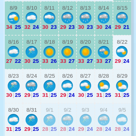
8/9
8/10
8/11
8/12
8/13
8/14
8/15
34
|
25
32
|
24
30
|
23
29
|
23
30
|
23
30
|
24
29
|
21
2
8/16
8/17
8/18
8/19
8/20
8/21
8/22
27
|
22
30
|
25
33
|
26
33
|
27
33
|
27
33
|
27
29
|
24
2
8/23
8/24
8/25
8/26
8/27
8/28
8/29
30
|
25
29
|
25
31
|
25
29
|
24
30
|
25
31
|
25
31
|
25
2
8/30
8/31
9/1
9/2
9/3
9/4
9/5
31
|
25
29
|
25
28
|
25
28
|
24
29
|
24
28
|
24
28
|
24