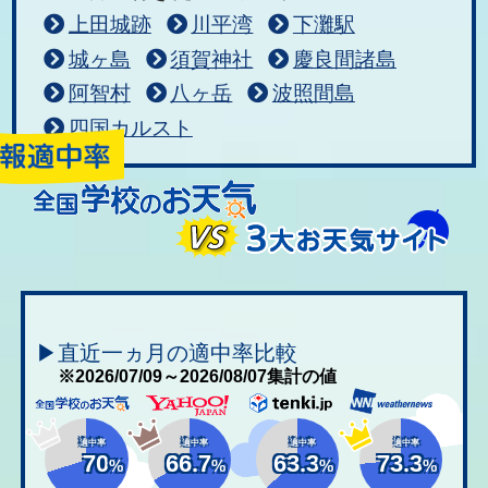
上田城跡
川平湾
下灘駅
城ヶ島
須賀神社
慶良間諸島
阿智村
八ヶ岳
波照間島
四国カルスト
▶直近一ヵ月の適中率比較
※2026/07/09～2026/08/07集計の値
適中率
適中率
適中率
適中率
70
66.7
63.3
73.3
%
%
%
%