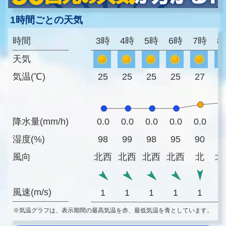
1時間ごとの天気
時間
3時
4時
5時
6時
7時
8
天気
気温(℃)
25
25
25
25
27
2
降水量(mm/h)
0.0
0.0
0.0
0.0
0.0
0
湿度(%)
98
99
98
95
90
8
風向
北西
北西
北西
北西
北
北
風速(m/s)
1
1
1
1
1
※気温グラフは、表示期間の最高気温を赤、最低気温を青としています。