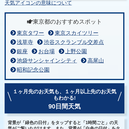
天気アイコンの意味について
東京都のおすすめスポット
東京タワー
東京スカイツリー
浅草寺
渋谷スクランブル交差点
銀座
お台場
上野公園
池袋サンシャインシティ
高尾山
昭和記念公園
１ヶ月先のお天気も、
１ヶ月以上先のお天気
もわかる!
90日間天気
背景が「緑色の日付」をタップすると「1時間ごと」の天
気がご覧いただけます。また、背景が「白色の日付」をタ