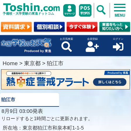
予備校・大学受験の東進ドットコム
MENU
お天気検索
会員登録
ログイン
Produced by 東進
Home
>
東京都
>
狛江市
狛江市
8月9日 03:00発表
リロードすると1時間ごとに更新されます。
所在地：
東京都狛江市和泉本町1-1-5