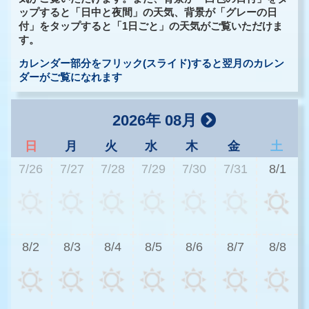
ップすると「日中と夜間」の天気、背景が「グレーの日
付」をタップすると「1日ごと」の天気がご覧いただけま
す。
カレンダー部分をフリック(スライド)すると翌月のカレン
ダーがご覧になれます
2026年 08月
日
月
火
水
木
金
土
7/26
7/27
7/28
7/29
7/30
7/31
8/1
3
8/2
8/3
8/4
8/5
8/6
8/7
8/8
2