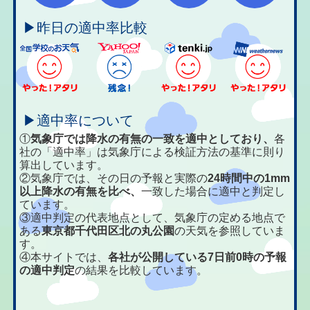
▶昨日の適中率比較
▶適中率について
①
気象庁では降水の有無の一致を適中としており、
各
社の「適中率」は気象庁による検証方法の基準に則り
算出しています。
②気象庁では、その日の予報と実際の
24時間中の1mm
以上降水の有無を比べ、
一致した場合に適中と判定し
ています。
③適中判定の代表地点として、気象庁の定める地点で
ある
東京都千代田区北の丸公園
の天気を参照していま
す。
④本サイトでは、
各社が公開している7日前0時の予報
の適中判定
の結果を比較しています。