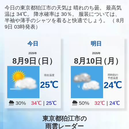
今日の東京都狛江市の天気は
晴れのち曇。
最高気
温は
34℃。
降水確率は
30％。
服装については、
半袖や薄手のシャツを着ると快適でしょう。
（
8月
9日 03時発表）
今日
明日
2026年
2026年
8
月
9
日
（日）
8
月
10
日
（月）
同時刻の
現在温度
予想温度
25℃
24℃
30%
34℃
|
25℃
50%
32℃
|
24℃
東京都狛江市の
雨雲レーダー