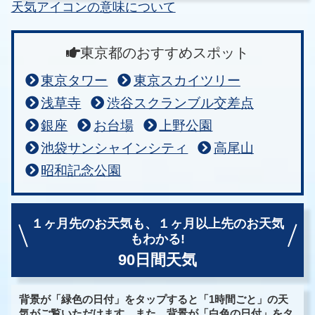
天気アイコンの意味について
東京都のおすすめスポット
東京タワー
東京スカイツリー
浅草寺
渋谷スクランブル交差点
銀座
お台場
上野公園
池袋サンシャインシティ
高尾山
昭和記念公園
１ヶ月先のお天気も、
１ヶ月以上先のお天気
もわかる!
90日間天気
背景が「緑色の日付」をタップすると「1時間ごと」の天
気がご覧いただけます。また、背景が「白色の日付」をタ