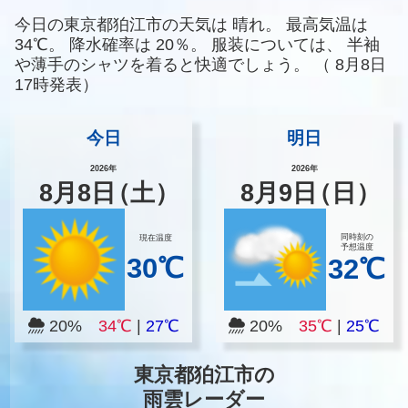
今日の東京都狛江市の天気は
晴れ。
最高気温は
34℃。
降水確率は
20％。
服装については、
半袖
や薄手のシャツを着ると快適でしょう。
（
8月8日
17時発表）
今日
明日
2026年
2026年
8
月
8
日
（土）
8
月
9
日
（日）
同時刻の
現在温度
予想温度
30℃
32℃
20%
34℃
|
27℃
20%
35℃
|
25℃
東京都狛江市の
雨雲レーダー