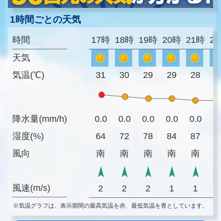
1時間ごとの天気
時間
17時
18時
19時
20時
21時
2
天気
気温(℃)
31
30
29
29
28
2
降水量(mm/h)
0.0
0.0
0.0
0.0
0.0
0
湿度(%)
64
72
78
84
87
8
風向
南
南
南
南
南
風速(m/s)
2
2
2
1
1
※気温グラフは、表示期間の最高気温を赤、最低気温を青としています。