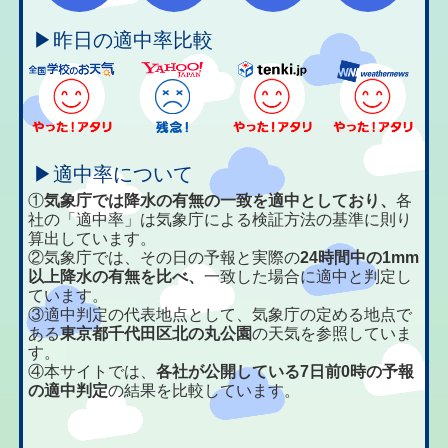
▶昨日の適中率比較
▶適中率について
①
気象庁では降水の有無の一致を適中としており、
各
社の「適中率」は気象庁による検証方法の基準に則り
算出しています。
②気象庁では、その日の予報と実際の
24時間中の1mm
以上降水の有無を比べ、
一致した場合に適中と判定し
ています。
③適中判定の代表地点として、気象庁の定める地点で
ある
東京都千代田区北の丸公園
の天気を参照していま
す。
④本サイトでは、
各社が公開している7日前0時の予報
の適中判定
の結果を比較しています。