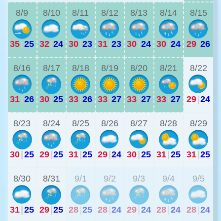
8/9
8/10
8/11
8/12
8/13
8/14
8/15
35
|
25
32
|
24
30
|
23
31
|
23
30
|
24
30
|
24
29
|
26
2
8/16
8/17
8/18
8/19
8/20
8/21
8/22
31
|
26
30
|
25
33
|
26
33
|
27
33
|
27
33
|
27
29
|
24
2
8/23
8/24
8/25
8/26
8/27
8/28
8/29
30
|
25
29
|
25
31
|
25
29
|
24
30
|
25
31
|
25
31
|
25
2
8/30
8/31
9/1
9/2
9/3
9/4
9/5
31
|
25
29
|
25
28
|
25
28
|
24
29
|
24
28
|
24
28
|
24