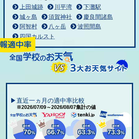
上田城跡
川平湾
下灘駅
城ヶ島
須賀神社
慶良間諸島
阿智村
八ヶ岳
波照間島
四国カルスト
▶直近一ヵ月の適中率比較
※2026/07/09～2026/08/07集計の値
適中率
適中率
適中率
適中率
70
66.7
63.3
73.3
%
%
%
%