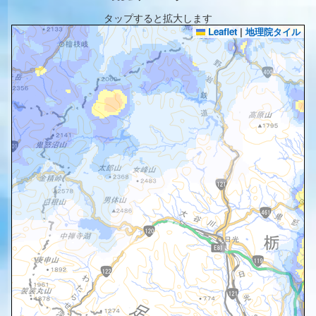
タップすると拡大します
Leaflet
|
地理院タイル