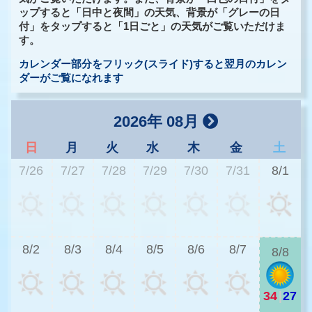
ップすると「日中と夜間」の天気、背景が「グレーの日
付」をタップすると「1日ごと」の天気がご覧いただけま
す。
カレンダー部分をフリック(スライド)すると翌月のカレン
ダーがご覧になれます
2026年 08月
日
月
火
水
木
金
土
7/26
7/27
7/28
7/29
7/30
7/31
8/1
3
8/2
8/3
8/4
8/5
8/6
8/7
8/8
34
|
27
2