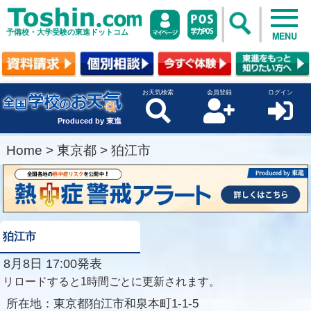
予備校・大学受験の東進ドットコム
MENU
お天気検索
会員登録
ログイン
Produced by 東進
Home
>
東京都
>
狛江市
狛江市
8月8日 17:00発表
リロードすると1時間ごとに更新されます。
所在地：
東京都狛江市和泉本町1-1-5