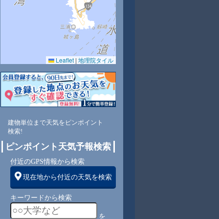
Leaflet
|
地理院タイル
4
60
58
57
60
58
58
60
63
東
北東
北東
北東
東
東
東
東
東
建物単位まで天気をピンポイント
検索!
3
3
3
3
3
3
3
3
ピンポイント天気予報検索
付近のGPS情報から検索
現在地から付近の天気を検索
キーワードから検索
を