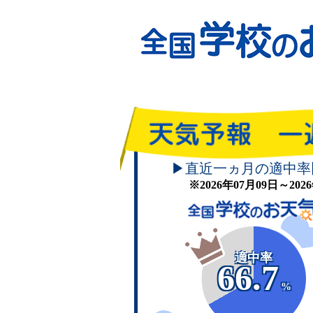
▶直近一ヵ月の適中率
※2026年07月09日～20
適中率
66.7
%