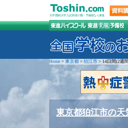
大学受験(大学入試)対策の塾・予備校なら東進
Home
>
東京都
>
狛江市
>
14日間(2
東京都狛江市の天