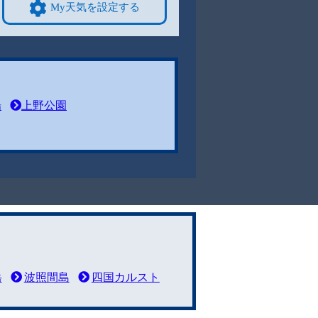
My天気を設定する
場
上野公園
岳
波照間島
四国カルスト