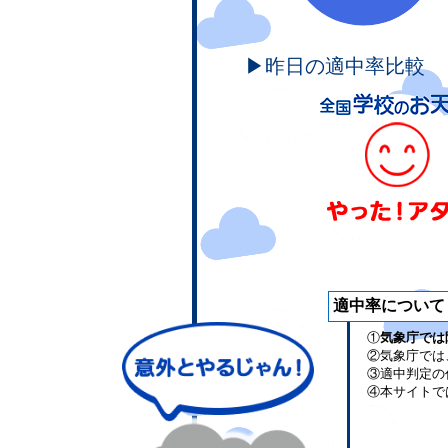
▶昨日の適中率比較
適中率について
①
気象庁では
②気象庁では
③適中判定の
④本サイトで