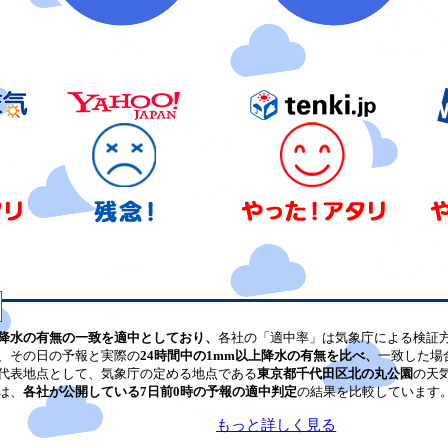
降水の有無の一致を適中としており、
各社の「適中率」は気象庁による検証
、その日の予報と実際の
24時間中の1mm以上降水の有無を比べ、
一致した場
代表地点として、気象庁の定める地点である
東京都千代田区北の丸公園
の天
は、
各社が公開している7日前0時の予報の適中判定
の結果を比較しています
もっと詳しく見る