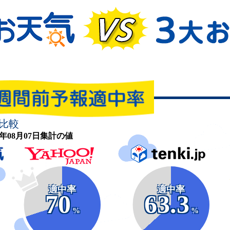
比較
26年08月07日集計の値
適中率
適中率
70
63.3
%
%