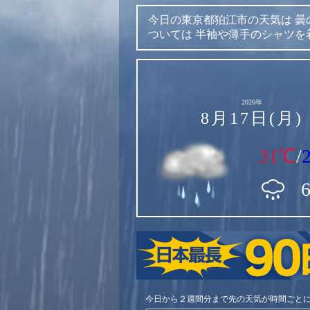
今日の東京都狛江市の天気は
曇
ついては
半袖や薄手のシャツを
2026年
8月17日(月)
31℃
/
今日から２週間分まで先の天気が時間ごと