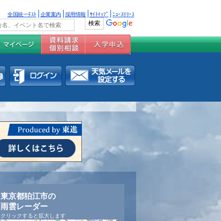
全国統一ﾃｽﾄ
企業案内
採用情報
ｻｲﾄﾏｯﾌﾟ
ﾆｭｰｽﾘﾘｰｽ
東京都狛江市の
雨雲レーダー
クリックすると拡大します