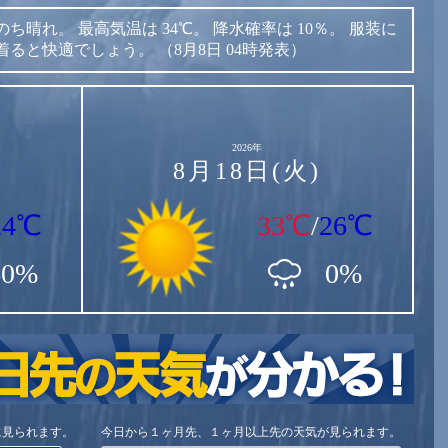
のち晴れ。
最高気温は
34℃。
降水確率は
10％。
服装に
着ると快適でしょう。
（8月8日 04時発表）
2026年
8月18日(火)
24℃
33℃
/
26℃
60%
0%
に見られます。
今日から１ヶ月先、１ヶ月以上先の天気が見られます。