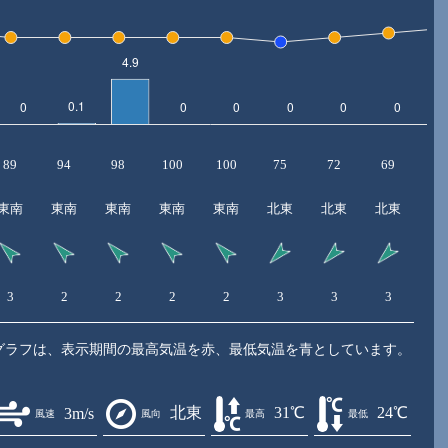
89
94
98
100
100
75
72
69
6
東南
東南
東南
東南
東南
北東
北東
北東
北
3
2
2
2
2
3
3
3
3
グラフは、表示期間の最高気温を赤、最低気温を青としています。
北東
31℃
24℃
3m/s
風速
風向
最高
最低