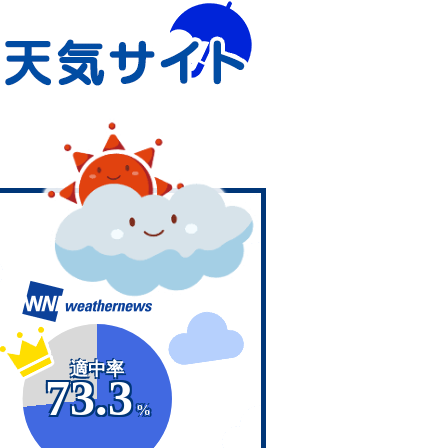
適中率
73.3
%