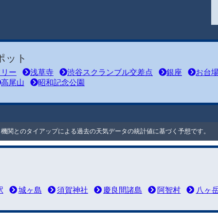
ポット
ツリー
浅草寺
渋谷スクランブル交差点
銀座
お台
高尾山
昭和記念公園
ート機関とのタイアップによる過去の天気データの統計値に基づく予想です。
駅
城ヶ島
須賀神社
慶良間諸島
阿智村
八ヶ