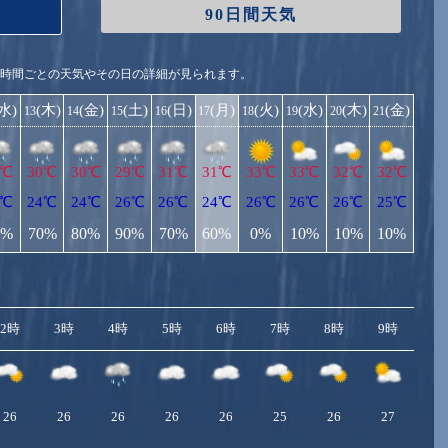
90日間天気
1時間ごとの天気やその日の詳細が見られます。
(水)
(木)
(金)
(土)
(日)
(月)
(火)
(水)
(木)
(金)
13
14
15
16
17
18
19
20
21
1℃
30℃
30℃
29℃
31℃
31℃
33℃
33℃
32℃
32℃
3℃
24℃
24℃
26℃
26℃
24℃
26℃
26℃
26℃
25℃
0%
70%
80%
90%
70%
60%
0%
10%
10%
10%
2時
3時
4時
5時
6時
7時
8時
9時
10
26
26
26
26
26
25
26
27
2