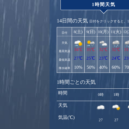
1時間天気
14日間の天気
日付をクリックすると、
(土)
(日)
(月)
(火)
8
9
10
11
12
日付
天気
34℃
35℃
32℃
32℃
3
最高気温
27℃
25℃
23℃
24℃
2
最低気温
10%
50%
40%
60%
7
降水確率
1時間ごとの天気
時間
0時
1時
天気
気温(℃)
27
27