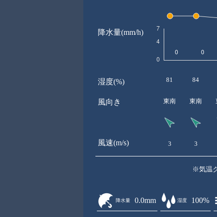
降水量(mm/h)
81
84
湿度(%)
東南
東南
風向き
風速(m/s)
3
3
※気温
0.0mm
100%
降水量
湿度