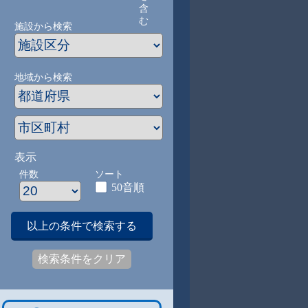
含
む
施設から検索
地域から検索
表示
件数
ソート
50音順
以上の条件で検索する
検索条件をクリア