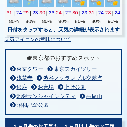
31
|
24
29
|
23
30
|
23
24
|
22
30
|
23
31
|
24
28
|
24
80%
80%
80%
90%
80%
80%
90%
日付をタップすると、天気の詳細が表示されます
天気アイコンの意味について
東京都のおすすめスポット
東京タワー
東京スカイツリー
浅草寺
渋谷スクランブル交差点
銀座
お台場
上野公園
池袋サンシャインシティ
高尾山
昭和記念公園
１ヶ月先のお天気も、
１ヶ月以上先のお天気