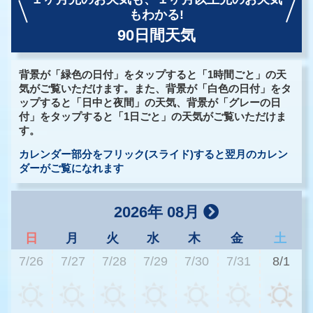
もわかる!
90日間天気
背景が「緑色の日付」をタップすると「1時間ごと」の天
気がご覧いただけます。また、背景が「白色の日付」をタ
ップすると「日中と夜間」の天気、背景が「グレーの日
付」をタップすると「1日ごと」の天気がご覧いただけま
す。
カレンダー部分をフリック(スライド)すると翌月のカレン
ダーがご覧になれます
2026年 08月
日
月
火
水
木
金
土
7/26
7/27
7/28
7/29
7/30
7/31
8/1
3