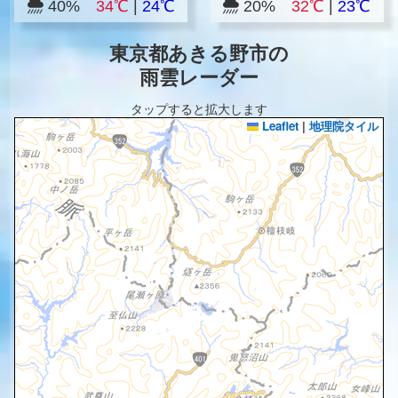
40%
34℃
|
24℃
20%
32℃
|
23℃
東京都あきる野市の
雨雲レーダー
タップすると拡大します
Leaflet
|
地理院タイル