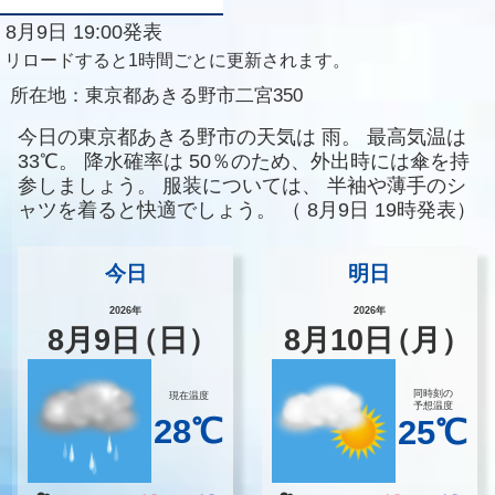
8月9日 19:00発表
リロードすると1時間ごとに更新されます。
所在地：
東京都あきる野市二宮350
今日の東京都あきる野市の天気は
雨。
最高気温は
33℃。
降水確率は
50％のため、外出時には傘を持
参しましょう。
服装については、
半袖や薄手のシ
ャツを着ると快適でしょう。
（
8月9日 19時発表）
今日
明日
2026年
2026年
8
月
9
日
（日）
8
月
10
日
（月）
同時刻の
現在温度
予想温度
28℃
25℃