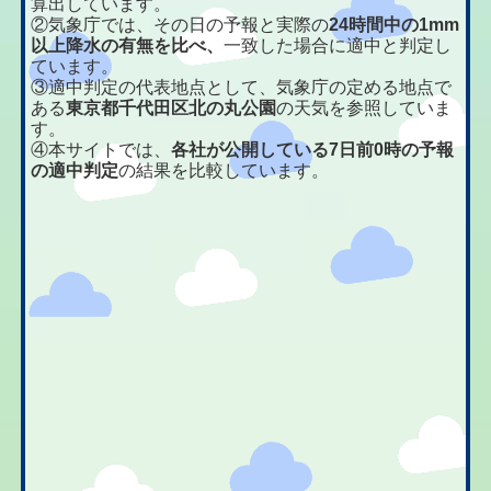
算出しています。
②気象庁では、その日の予報と実際の
24時間中の1mm
以上降水の有無を比べ、
一致した場合に適中と判定し
ています。
③適中判定の代表地点として、気象庁の定める地点で
ある
東京都千代田区北の丸公園
の天気を参照していま
す。
④本サイトでは、
各社が公開している7日前0時の予報
の適中判定
の結果を比較しています。