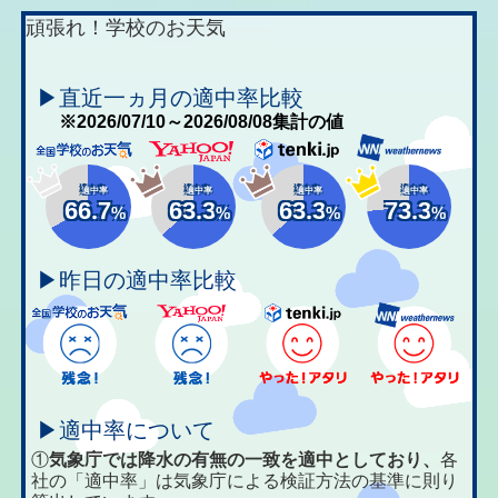
頑張れ！学校のお天気
▶直近一ヵ月の適中率比較
※2026/07/10～2026/08/08集計の値
適中率
適中率
適中率
適中率
66.7
63.3
63.3
73.3
%
%
%
%
▶昨日の適中率比較
▶適中率について
①
気象庁では降水の有無の一致を適中としており、
各
社の「適中率」は気象庁による検証方法の基準に則り