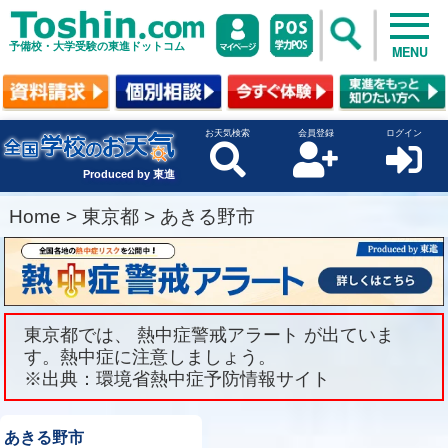
予備校・大学受験の東進ドットコム
MENU
お天気検索
会員登録
ログイン
Produced by 東進
Home
>
東京都
>
あきる野市
東京都では、 熱中症警戒アラート が出ていま
す。熱中症に注意しましょう。
※出典：環境省熱中症予防情報サイト
あきる野市