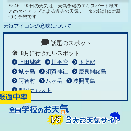
※ 46～90日の天気は、天気予報のエキスパート機関
とのタイアップによる過去の天気データの統計値に基
づく予想です。
天気アイコンの意味について
話題のスポット
8月に行きたいスポット
上田城跡
川平湾
下灘駅
城ヶ島
須賀神社
慶良間諸島
阿智村
八ヶ岳
波照間島
四国カルスト