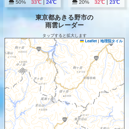
50%
33℃
|
24℃
20%
32℃
|
23℃
東京都あきる野市の
雨雲レーダー
タップすると拡大します
Leaflet
|
地理院タイル