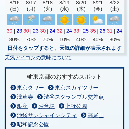
8/16
8/17
8/18
8/19
8/20
8/21
8/22
(日)
(月)
(火)
(水)
(木)
(金)
(土)
30
|
23
30
|
23
30
|
24
32
|
24
33
|
25
35
|
26
31
|
24
80%
70%
70%
10%
40%
40%
80%
日付をタップすると、天気の詳細が表示されます
天気アイコンの意味について
東京都のおすすめスポット
東京タワー
東京スカイツリー
浅草寺
渋谷スクランブル交差点
銀座
お台場
上野公園
池袋サンシャインシティ
高尾山
昭和記念公園