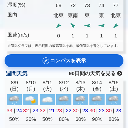
湿度(%)
69
72
73
74
77
風向
北東
東南
東
東
北東
風速(m/s)
0
1
1
1
1
※気温グラフは、表示期間の最高気温を赤、最低気温を青としています。
コンパスを表示
週間天気
90日間の天気を見る
8/9
8/10
8/11
8/12
8/13
8/14
8/15
(日)
(月)
(火)
(水)
(木)
(金)
(土)
33
|
24
32
|
23
32
|
21
28
|
22
30
|
23
30
|
23
30
|
23
50%
20%
50%
80%
60%
90%
80%