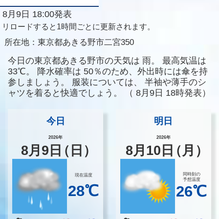
8月9日 18:00発表
リロードすると1時間ごとに更新されます。
所在地：
東京都あきる野市二宮350
今日の東京都あきる野市の天気は
雨。
最高気温は
33℃。
降水確率は
50％のため、外出時には傘を持
参しましょう。
服装については、
半袖や薄手のシ
ャツを着ると快適でしょう。
（
8月9日 18時発表）
今日
明日
2026年
2026年
8
月
9
日
（日）
8
月
10
日
（月）
同時刻の
現在温度
予想温度
28℃
26℃