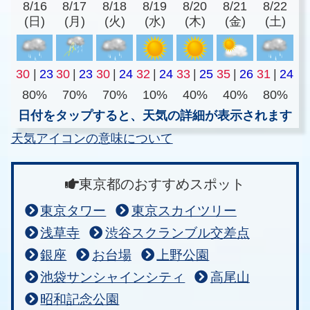
8/16
8/17
8/18
8/19
8/20
8/21
8/22
(日)
(月)
(火)
(水)
(木)
(金)
(土)
30
|
23
30
|
23
30
|
24
32
|
24
33
|
25
35
|
26
31
|
24
80%
70%
70%
10%
40%
40%
80%
日付をタップすると、天気の詳細が表示されます
天気アイコンの意味について
東京都のおすすめスポット
東京タワー
東京スカイツリー
浅草寺
渋谷スクランブル交差点
銀座
お台場
上野公園
池袋サンシャインシティ
高尾山
昭和記念公園