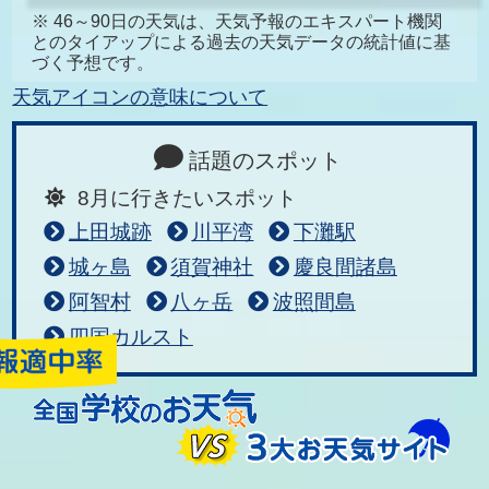
※ 46～90日の天気は、天気予報のエキスパート機関
とのタイアップによる過去の天気データの統計値に基
づく予想です。
天気アイコンの意味について
話題のスポット
8月に行きたいスポット
上田城跡
川平湾
下灘駅
城ヶ島
須賀神社
慶良間諸島
阿智村
八ヶ岳
波照間島
四国カルスト