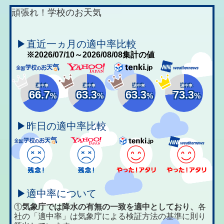
頑張れ！学校のお天気
▶直近一ヵ月の適中率比較
※2026/07/10～2026/08/08集計の値
適中率
適中率
適中率
適中率
66.7
63.3
63.3
73.3
%
%
%
%
▶昨日の適中率比較
▶適中率について
①
気象庁では降水の有無の一致を適中としており、
各
社の「適中率」は気象庁による検証方法の基準に則り