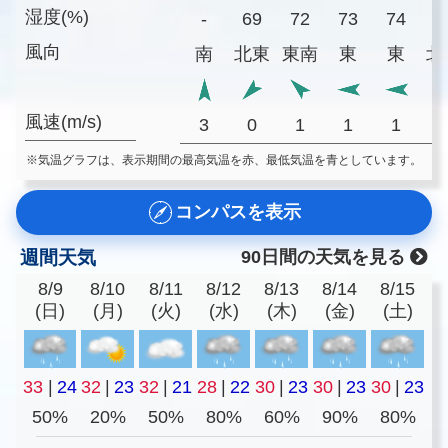
湿度(%)
-
69
72
73
74
7
風向
南
北東
東南
東
東
北
風速(m/s)
3
0
1
1
1
※気温グラフは、表示期間の最高気温を赤、最低気温を青としています。
コンパスを表示
週間天気
90日間の天気を見る
8/9
8/10
8/11
8/12
8/13
8/14
8/15
(日)
(月)
(火)
(水)
(木)
(金)
(土)
33
|
24
32
|
23
32
|
21
28
|
22
30
|
23
30
|
23
30
|
23
50%
20%
50%
80%
60%
90%
80%