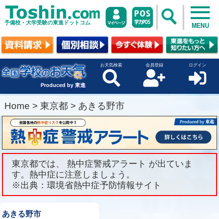
予備校・大学受験の東進ドットコム
MENU
お天気検索
会員登録
ログイン
Produced by 東進
Home
>
東京都
>
あきる野市
東京都では、 熱中症警戒アラート が出ていま
す。熱中症に注意しましょう。
※出典：環境省熱中症予防情報サイト
あきる野市