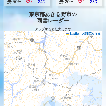
50%
33℃
|
24℃
20%
32℃
|
23℃
東京都あきる野市の
雨雲レーダー
タップすると拡大します
Leaflet
|
地理院タイル