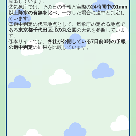
算出しています。
②気象庁では、その日の予報と実際の
24時間中の1mm
以上降水の有無を比べ、
一致した場合に適中と判定し
ています。
③適中判定の代表地点として、気象庁の定める地点で
ある
東京都千代田区北の丸公園
の天気を参照していま
す。
④本サイトでは、
各社が公開している7日前0時の予報
の適中判定
の結果を比較しています。