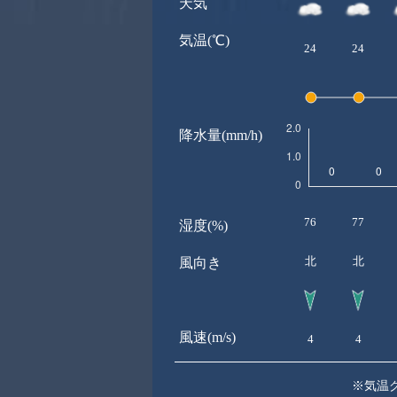
天気
気温(℃)
24
24
降水量(mm/h)
76
77
湿度(%)
北
北
風向き
風速(m/s)
4
4
※気温