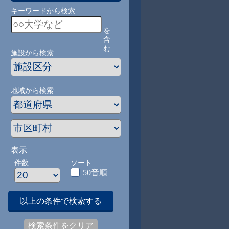
キーワードから検索
を
含
む
施設から検索
地域から検索
表示
件数
ソート
50音順
以上の条件で検索する
検索条件をクリア