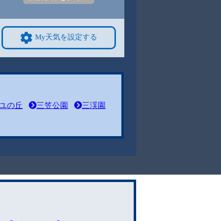
My天気を設定する
ユの丘
三笠公園
三渓園