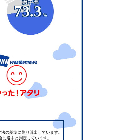
適中率
73.3
%
方法の基準に則り算出しています。
合に適中と判定しています。