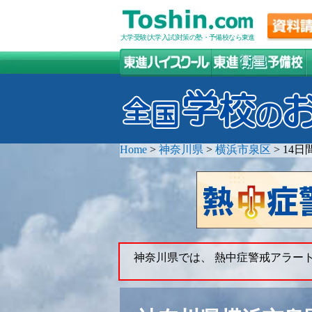
大学受験(大学入試)対策の塾・予備校なら東進
Home
>
神奈川県
>
横浜市泉区
>
14日
神奈川県では、 熱中症警戒アラー