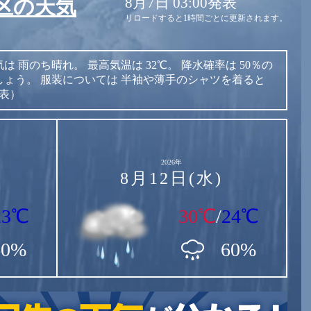
8月7日 03:00発表
区の天気
リロードすると1時間ごとに更新されます。
気は
雨のち晴れ。
最高気温は
32℃。
降水確率は
50％の
しょう。
服装については
半袖や薄手のシャツを着ると
発表）
2026年
8月12日(水)
23℃
30℃
/
24℃
60%
60%