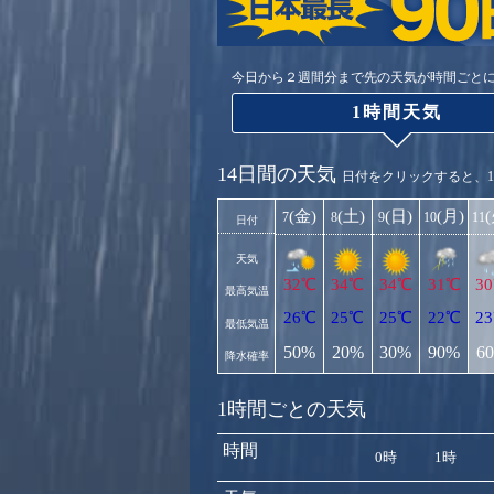
今日から２週間分まで先の天気が時間ごと
1時間天気
14日間の天気
日付をクリックすると、
(金)
(土)
(日)
(月)
7
8
9
10
11
日付
天気
32℃
34℃
34℃
31℃
3
最高気温
26℃
25℃
25℃
22℃
2
最低気温
50%
20%
30%
90%
6
降水確率
1時間ごとの天気
時間
0時
1時