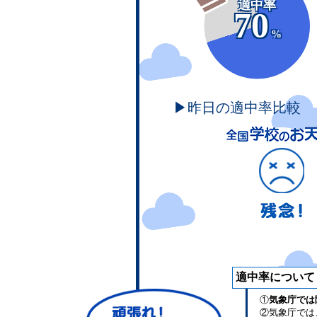
適中率
70
%
▶昨日の適中率比較
適中率について
①
気象庁では
②気象庁では