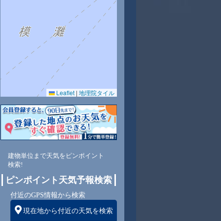
7
28
28
29
29
30
29
28
27
Leaflet
|
地理院タイル
3
61
60
58
56
53
58
62
67
北
北東
北東
北東
北東
北東
北東
東
東
建物単位まで天気をピンポイント
検索!
ピンポイント天気予報検索
5
5
5
5
5
5
5
5
付近のGPS情報から検索
現在地から付近の天気を検索