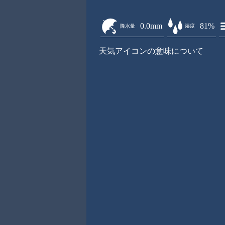
0.0mm
81%
降水量
湿度
天気アイコンの意味について