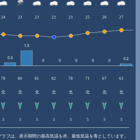
24
23
23
22
23
25
26
27
2
79
80
81
82
78
71
67
63
6
北
北
北
北
北
北
北
北
5
5
5
5
5
5
5
5
5
グラフは、表示期間の最高気温を赤、最低気温を青としています。