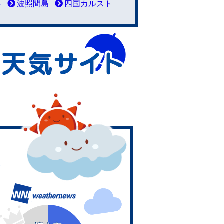
岳
波照間島
四国カルスト