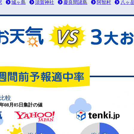
駅
城ヶ島
須賀神社
慶良間諸島
阿智村
八ヶ
比較
26年08月05日集計の値