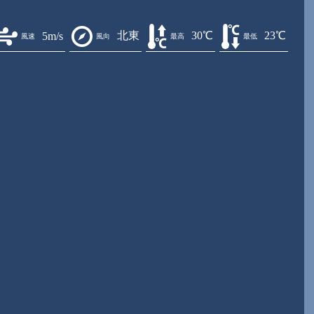
北東
30℃
23℃
5m/s
風速
風向
最高
最低