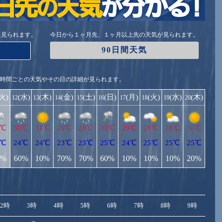
に見られます。
今日から１ヶ月先、１ヶ月以上先の天気が見られます。
90日間天気
1時間ごとの天気やその日の詳細が見られます。
(火)
(水)
(木)
(金)
(土)
(日)
(月)
(火)
(水)
(木)
12
13
14
15
16
17
18
19
20
0℃
30℃
31℃
29℃
29℃
31℃
29℃
28℃
28℃
30℃
3℃
24℃
24℃
23℃
23℃
25℃
24℃
25℃
25℃
25℃
0%
60%
10%
70%
70%
60%
10%
10%
10%
20%
2時
3時
4時
5時
6時
7時
8時
9時
10