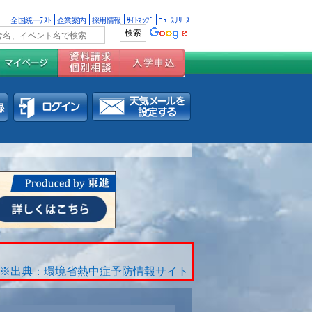
全国統一ﾃｽﾄ
企業案内
採用情報
ｻｲﾄﾏｯﾌﾟ
ﾆｭｰｽﾘﾘｰｽ
※出典：環境省熱中症予防情報サイト