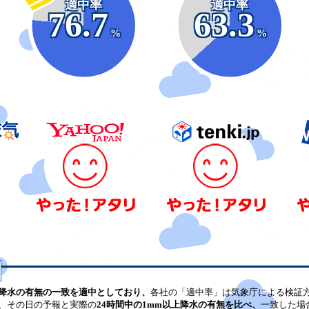
適中率
適中率
76.7
63.3
%
%
降水の有無の一致を適中としており、
各社の「適中率」は気象庁による検証
、その日の予報と実際の
24時間中の1mm以上降水の有無を比べ、
一致した場