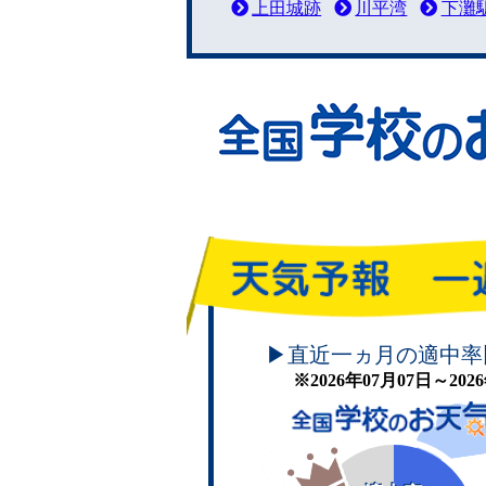
上田城跡
川平湾
下灘
頑張れ！学校のお天気
▶直近一ヵ月の適中率
※2026年07月07日～20