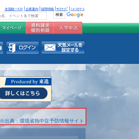
全国統一ﾃｽﾄ
企業案内
採用情報
ｻｲﾄﾏｯﾌﾟ
ﾆｭｰｽﾘﾘｰｽ
※出典：環境省熱中症予防情報サイト