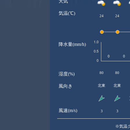
天気
気温(℃)
24
24
降水量(mm/h)
80
80
湿度(%)
北東
北東
風向き
風速(m/s)
3
3
※気温