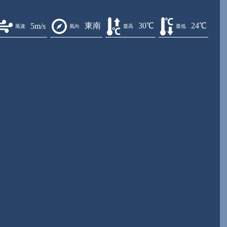
東南
30℃
24℃
5m/s
風速
風向
最高
最低