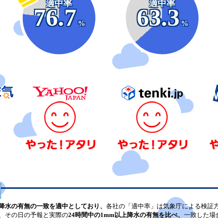
適中率
適中率
76.7
63.3
%
%
降水の有無の一致を適中としており、
各社の「適中率」は気象庁による検証
、その日の予報と実際の
24時間中の1mm以上降水の有無を比べ、
一致した場