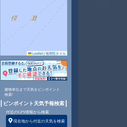
9
29
30
30
29
29
29
28
27
Leaflet
|
地理院タイル
1
61
59
62
62
65
66
71
76
南
東南
南
南
南
南
南
南
南
建物単位まで天気をピンポイント
検索!
ピンポイント天気予報検索
4
5
5
6
6
6
6
5
付近のGPS情報から検索
現在地から付近の天気を検索