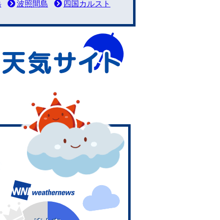
岳
波照間島
四国カルスト