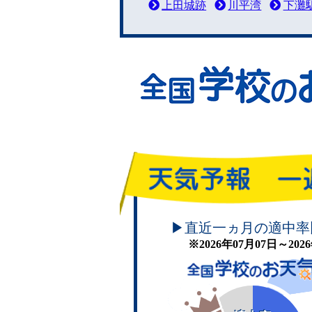
上田城跡
川平湾
下灘
頑張れ！学校のお天気
▶直近一ヵ月の適中率
※2026年07月07日～20