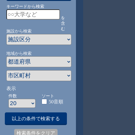
キーワードから検索
を
含
む
施設から検索
地域から検索
表示
件数
ソート
50音順
以上の条件で検索する
検索条件をクリア