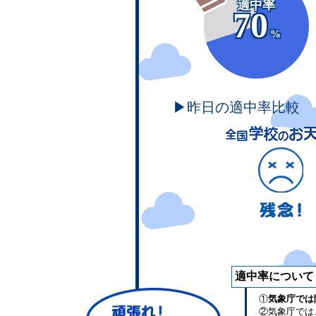
適中率
70
%
▶昨日の適中率比較
適中率について
①
気象庁では
②気象庁では