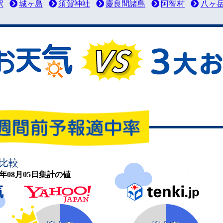
駅
城ヶ島
須賀神社
慶良間諸島
阿智村
八ヶ
比較
26年08月05日集計の値