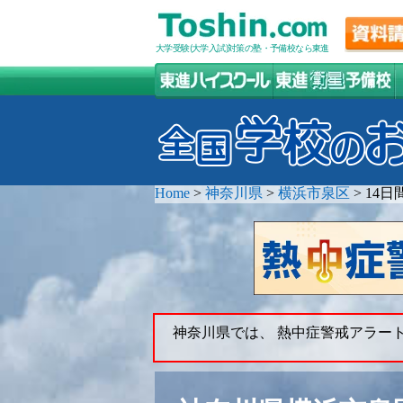
大学受験(大学入試)対策の塾・予備校なら東進
Home
>
神奈川県
>
横浜市泉区
>
14日
神奈川県では、 熱中症警戒アラー