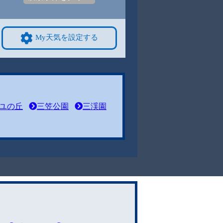
My天気を設定する
ユの丘
三笠公園
三渓園