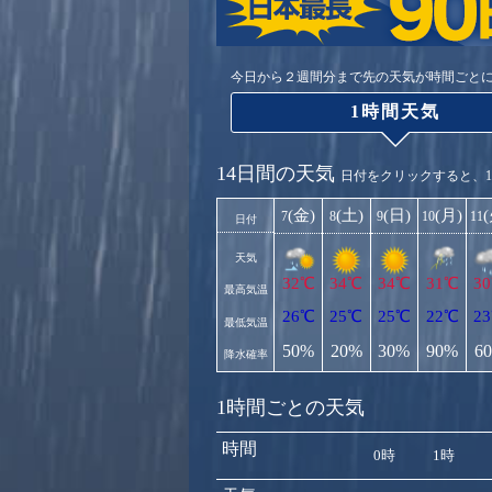
今日から２週間分まで先の天気が時間ごと
1時間天気
14日間の天気
日付をクリックすると、
(金)
(土)
(日)
(月)
7
8
9
10
11
日付
天気
32℃
34℃
34℃
31℃
3
最高気温
26℃
25℃
25℃
22℃
2
最低気温
50%
20%
30%
90%
6
降水確率
1時間ごとの天気
時間
0時
1時