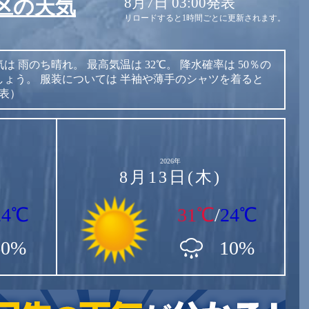
8月7日 03:00発表
区の天気
リロードすると1時間ごとに更新されます。
気は
雨のち晴れ。
最高気温は
32℃。
降水確率は
50％の
しょう。
服装については
半袖や薄手のシャツを着ると
発表）
2026年
8月13日(木)
24℃
31℃
/
24℃
60%
10%