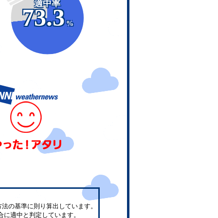
適中率
73.3
%
方法の基準に則り算出しています。
合に適中と判定しています。