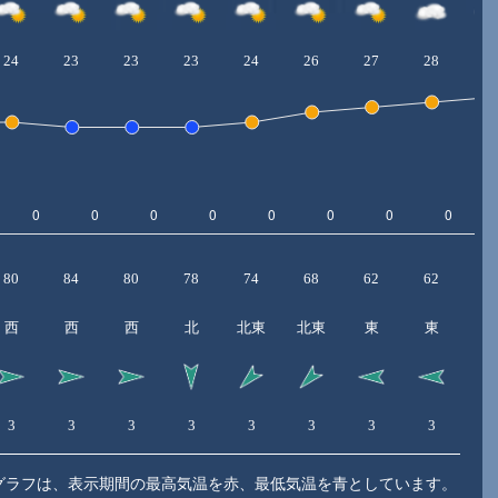
24
23
23
23
24
26
27
28
2
80
84
80
78
74
68
62
62
6
西
西
西
北
北東
北東
東
東
東
3
3
3
3
3
3
3
3
4
グラフは、表示期間の最高気温を赤、最低気温を青としています。