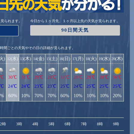
に見られます。
今日から１ヶ月先、１ヶ月以上先の天気が見られます。
90日間天気
1時間ごとの天気やその日の詳細が見られます。
(火)
(水)
(木)
(金)
(土)
(日)
(月)
(火)
(水)
(木)
12
13
14
15
16
17
18
19
20
0℃
30℃
31℃
29℃
29℃
31℃
29℃
28℃
28℃
30℃
3℃
24℃
24℃
23℃
23℃
25℃
24℃
25℃
25℃
25℃
0%
60%
10%
70%
70%
60%
10%
10%
10%
20%
2時
3時
4時
5時
6時
7時
8時
9時
10