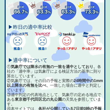
適中率
適中率
適中率
適中率
66.7
63.3
63.3
73.3
%
%
%
%
▶昨日の適中率比較
▶適中率について
①
気象庁では降水の有無の一致を適中としており、
各
社の「適中率」は気象庁による検証方法の基準に則り
算出しています。
②気象庁では、その日の予報と実際の
24時間中の1mm
以上降水の有無を比べ、
一致した場合に適中と判定し
ています。
③適中判定の代表地点として、気象庁の定める地点で
ある
東京都千代田区北の丸公園
の天気を参照していま
す。
④本サイトでは、
各社が公開している7日前0時の予報