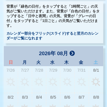
背景が「緑色の日付」をタップすると「1時間ごと」の天
気がご覧いただけます。また、背景が「白色の日付」をタ
ップすると「日中と夜間」の天気、背景が「グレーの日
付」をタップすると「1日ごと」の天気がご覧いただけま
す。
カレンダー部分をフリック(スライド)すると翌月のカレン
ダーがご覧になれます
2026年 08月
日
月
火
水
木
金
土
7/26
7/27
7/28
7/29
7/30
7/31
8/1
3
8/2
8/3
8/4
8/5
8/6
8/7
8/8