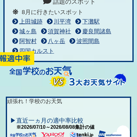
話題のスポット
8月に行きたいスポット
上田城跡
川平湾
下灘駅
城ヶ島
須賀神社
慶良間諸島
阿智村
八ヶ岳
波照間島
四国カルスト
頑張れ！学校のお天気
▶直近一ヵ月の適中率比較
※2026/07/10～2026/08/08集計の値