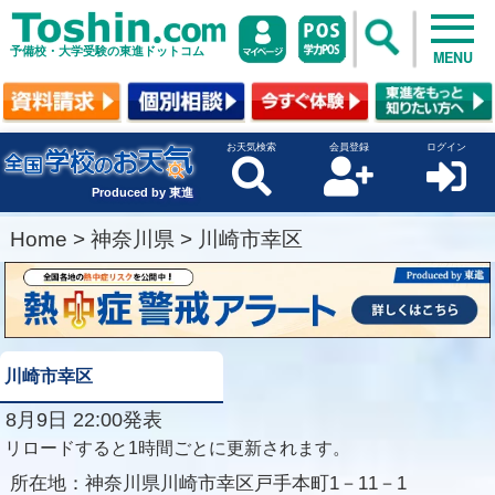
予備校・大学受験の東進ドットコム
MENU
お天気検索
会員登録
ログイン
Produced by 東進
Home
>
神奈川県
>
川崎市幸区
川崎市幸区
8月9日 22:00発表
リロードすると1時間ごとに更新されます。
所在地：
神奈川県川崎市幸区戸手本町1－11－1