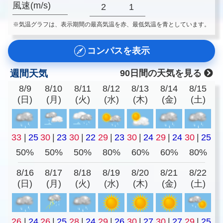
風速(m/s)
2
1
※気温グラフは、表示期間の最高気温を赤、最低気温を青としています。
コンパスを表示
週間天気
90日間の天気を見る
8/9
8/10
8/11
8/12
8/13
8/14
8/15
(日)
(月)
(火)
(水)
(木)
(金)
(土)
33
|
25
30
|
23
30
|
22
29
|
23
30
|
24
29
|
24
30
|
25
50%
50%
50%
80%
60%
60%
80%
8/16
8/17
8/18
8/19
8/20
8/21
8/22
(日)
(月)
(火)
(水)
(木)
(金)
(土)
26
|
24
26
|
25
28
|
24
29
|
26
30
|
27
30
|
27
29
|
25