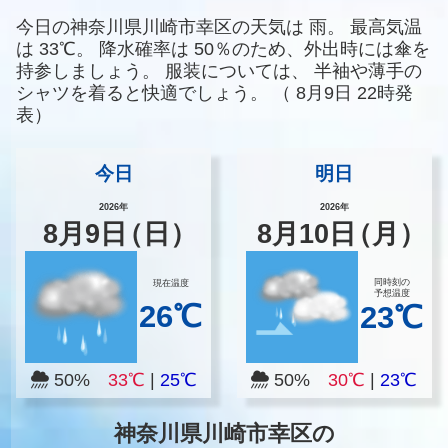
今日の神奈川県川崎市幸区の天気は
雨。
最高気温
は
33℃。
降水確率は
50％のため、外出時には傘を
持参しましょう。
服装については、
半袖や薄手の
シャツを着ると快適でしょう。
（
8月9日 22時発
表）
今日
明日
2026年
2026年
8
月
9
日
（日）
8
月
10
日
（月）
同時刻の
現在温度
予想温度
26℃
23℃
50%
33℃
|
25℃
50%
30℃
|
23℃
神奈川県川崎市幸区の