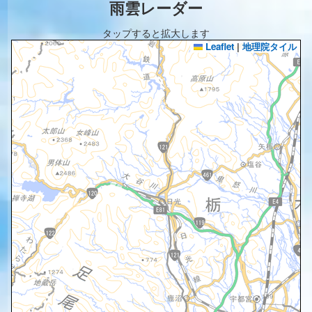
雨雲レーダー
タップすると拡大します
Leaflet
|
地理院タイル