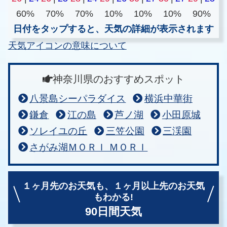
60%
70%
70%
10%
10%
10%
90%
日付をタップすると、天気の詳細が表示されます
天気アイコンの意味について
神奈川県のおすすめスポット
八景島シーパラダイス
横浜中華街
鎌倉
江の島
芦ノ湖
小田原城
ソレイユの丘
三笠公園
三渓園
さがみ湖ＭＯＲＩ ＭＯＲＩ
１ヶ月先のお天気も、
１ヶ月以上先のお天気
もわかる!
90日間天気