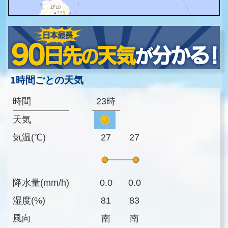
1時間ごとの天気
時間
23時
天気
気温(℃)
27
27
降水量(mm/h)
0.0
0.0
湿度(%)
81
83
風向
南
南