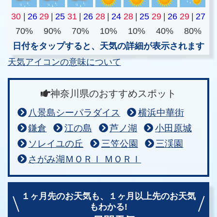
30
|
26
29
|
25
31
|
26
28
|
24
28
|
25
29
|
26
29
|
27
70%
90%
70%
10%
10%
40%
80%
日付をタップすると、天気の詳細が表示されます
天気アイコンの意味について
神奈川県のおすすめスポット
八景島シーパラダイス
横浜中華街
鎌倉
江の島
芦ノ湖
小田原城
ソレイユの丘
三笠公園
三渓園
さがみ湖ＭＯＲＩ ＭＯＲＩ
１ヶ月先のお天気も、
１ヶ月以上先のお天気
もわかる!