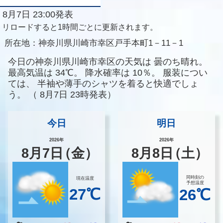
8月7日 23:00発表
リロードすると1時間ごとに更新されます。
所在地：
神奈川県川崎市幸区戸手本町1－11－1
今日の神奈川県川崎市幸区の天気は
曇のち晴れ。
最高気温は
34℃。
降水確率は
10％。
服装につい
ては、
半袖や薄手のシャツを着ると快適でしょ
う。
（
8月7日 23時発表）
今日
明日
2026年
2026年
8
月
7
日
（金）
8
月
8
日
（土）
同時刻の
現在温度
予想温度
27℃
26℃