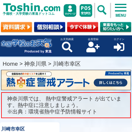
予備校・大学受験の東進ドットコム
MENU
お天気検索
会員登録
ログイン
Produced by 東進
Home
>
神奈川県
>
川崎市幸区
神奈川県では、 熱中症警戒アラート が出ていま
す。熱中症に注意しましょう。
※出典：環境省熱中症予防情報サイト
川崎市幸区