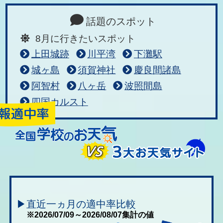
話題のスポット
8月に行きたいスポット
上田城跡
川平湾
下灘駅
城ヶ島
須賀神社
慶良間諸島
阿智村
八ヶ岳
波照間島
四国カルスト
▶直近一ヵ月の適中率比較
※2026/07/09～2026/08/07集計の値