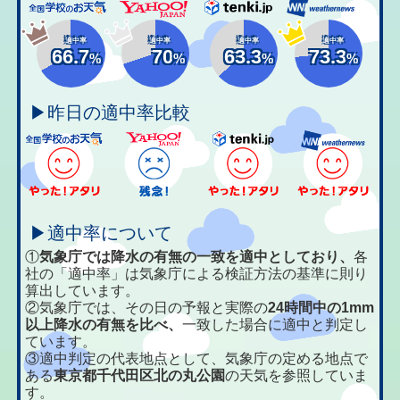
適中率
適中率
適中率
適中率
66.7
70
63.3
73.3
%
%
%
%
▶昨日の適中率比較
▶適中率について
①
気象庁では降水の有無の一致を適中としており、
各
社の「適中率」は気象庁による検証方法の基準に則り
算出しています。
②気象庁では、その日の予報と実際の
24時間中の1mm
以上降水の有無を比べ、
一致した場合に適中と判定し
ています。
③適中判定の代表地点として、気象庁の定める地点で
ある
東京都千代田区北の丸公園
の天気を参照していま
す。