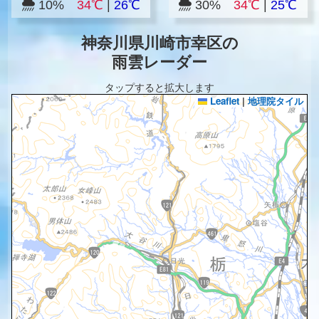
10%
34℃
|
26℃
30%
34℃
|
25℃
神奈川県川崎市幸区の
雨雲レーダー
タップすると拡大します
Leaflet
|
地理院タイル