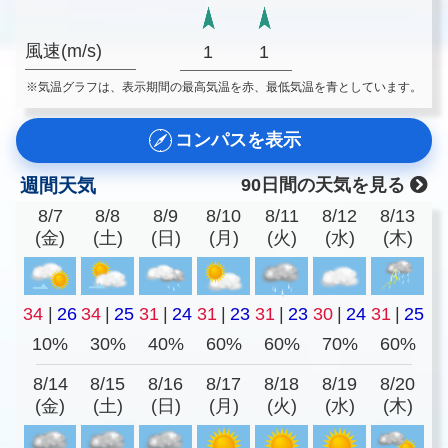
風速(m/s)
1
1
※気温グラフは、表示期間の最高気温を赤、最低気温を青としています。
コンパスを表示
週間天気
90日間の天気を見る
8/7
8/8
8/9
8/10
8/11
8/12
8/13
(金)
(土)
(日)
(月)
(火)
(水)
(木)
34
|
26
34
|
25
31
|
24
31
|
23
31
|
23
30
|
24
31
|
25
10%
30%
40%
60%
60%
70%
60%
8/14
8/15
8/16
8/17
8/18
8/19
8/20
(金)
(土)
(日)
(月)
(火)
(水)
(木)