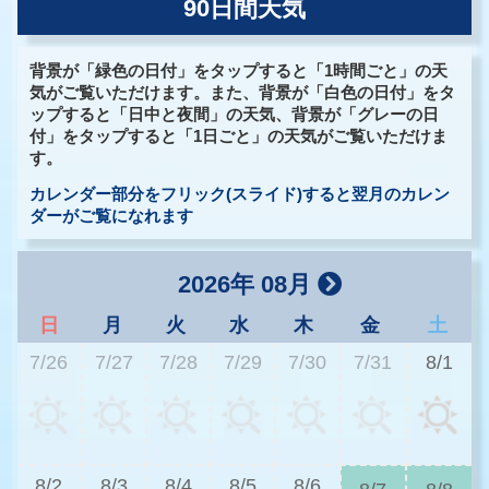
90日間天気
背景が「緑色の日付」をタップすると「1時間ごと」の天
気がご覧いただけます。また、背景が「白色の日付」をタ
ップすると「日中と夜間」の天気、背景が「グレーの日
付」をタップすると「1日ごと」の天気がご覧いただけま
す。
カレンダー部分をフリック(スライド)すると翌月のカレン
ダーがご覧になれます
2026年 08月
日
月
火
水
木
金
土
7/26
7/27
7/28
7/29
7/30
7/31
8/1
3
8/2
8/3
8/4
8/5
8/6