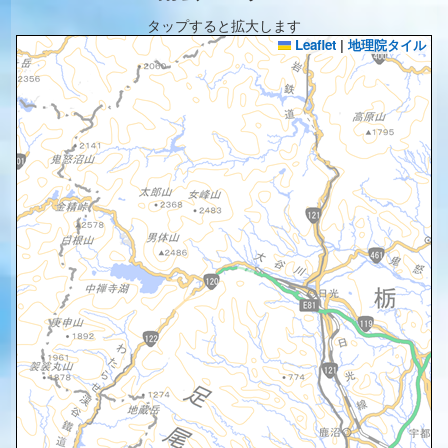
タップすると拡大します
Leaflet
|
地理院タイル