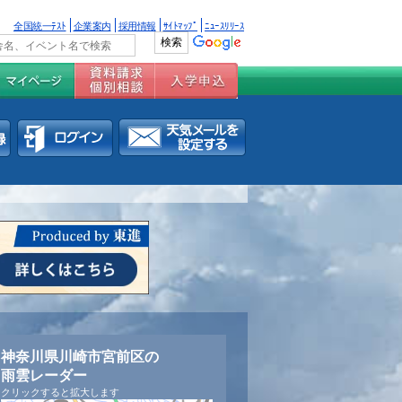
全国統一ﾃｽﾄ
企業案内
採用情報
ｻｲﾄﾏｯﾌﾟ
ﾆｭｰｽﾘﾘｰｽ
神奈川県川崎市宮前区の
雨雲レーダー
クリックすると拡大します