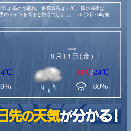
天気は
曇のち晴れ。
最高気温は
35℃。
降水確率は
手のシャツを着ると快適でしょう。
（8月8日 06時発
2026年
8月14日(金)
24℃
30℃
/
24℃
70%
80%