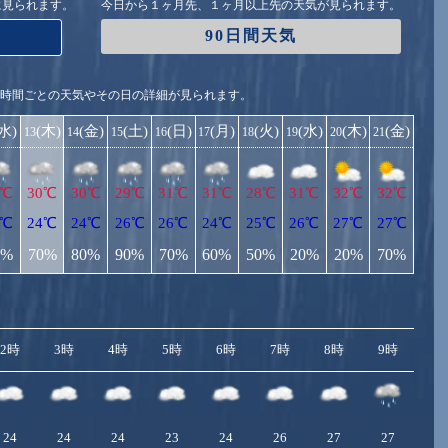
に見られます。
今日から１ヶ月先、１ヶ月以上先の天気が見られます。
90日間天気
1時間ごとの天気やその日の詳細が見られます。
(水)
(木)
(金)
(土)
(日)
(月)
(火)
(水)
(木)
(金)
13
14
15
16
17
18
19
20
21
1℃
30℃
30℃
29℃
31℃
31℃
28℃
31℃
32℃
32℃
3℃
24℃
24℃
26℃
26℃
24℃
25℃
26℃
27℃
27℃
0%
70%
80%
90%
70%
60%
50%
20%
20%
70%
2時
3時
4時
5時
6時
7時
8時
9時
10
24
24
24
23
24
26
27
27
2