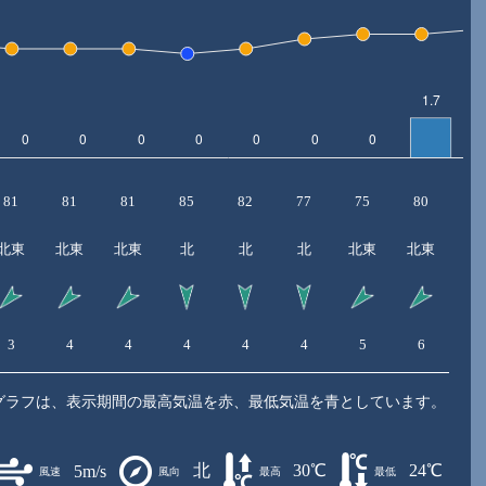
81
81
81
85
82
77
75
80
8
北東
北東
北東
北
北
北
北東
北東
3
4
4
4
4
4
5
6
6
グラフは、表示期間の最高気温を赤、最低気温を青としています。
北
30℃
24℃
5m/s
風速
風向
最高
最低