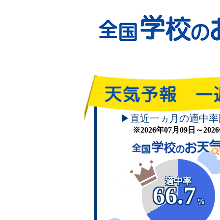
▶直近一ヵ月の適中率
※2026年07月09日～20
適中率
66.7
%