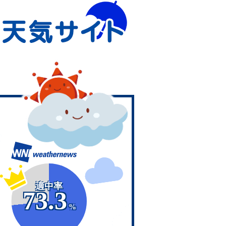
適中率
73.3
%