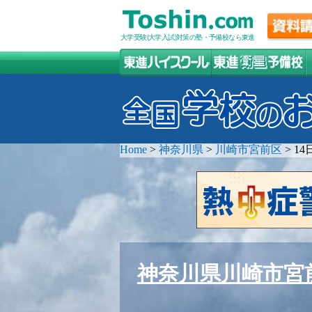
大学受験(大学入試)対策の塾・予備校なら東進
Home
>
神奈川県
>
川崎市宮前区
>
1
神奈川県川崎市宮