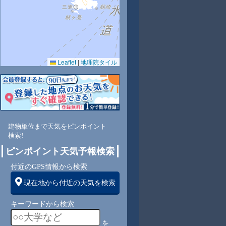
Leaflet
|
地理院タイル
0
69
66
65
67
68
68
70
70
北
北
北
北
北
北
北
北東
北東
建物単位まで天気をピンポイント
検索!
ピンポイント天気予報検索
5
5
5
5
5
5
5
4
付近のGPS情報から検索
現在地から付近の天気を検索
キーワードから検索
を