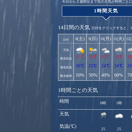
今日から２週間分まで先の天気が時間ごと
1時間天気
14日間の天気
日付をクリックすると、
(土)
(日)
(月)
(火)
8
9
10
11
12
日付
天気
35℃
35℃
31℃
32℃
3
最高気温
26℃
25℃
24℃
24℃
2
最低気温
10%
50%
40%
60%
7
降水確率
1時間ごとの天気
時間
0時
1時
天気
気温(℃)
25
25