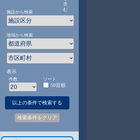
含
む
施設から検索
地域から検索
表示
件数
ソート
50音順
以上の条件で検索する
検索条件をクリア