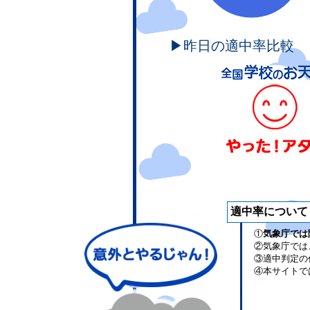
▶昨日の適中率比較
適中率について
①
気象庁では
②気象庁では
③適中判定の
④本サイトで