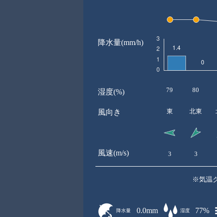
降水量(mm/h)
79
80
湿度(%)
東
北東
風向き
風速(m/s)
3
3
※気温
0.0mm
77%
降水量
湿度