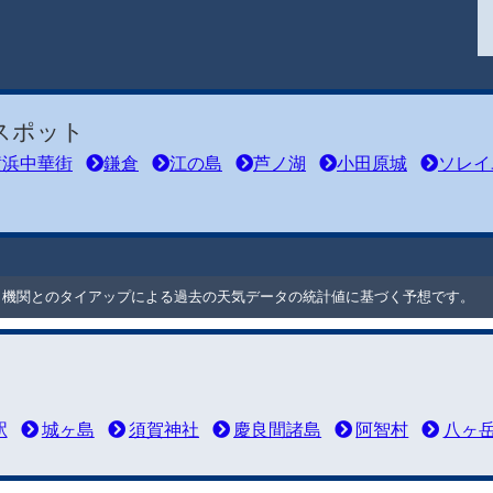
スポット
横浜中華街
鎌倉
江の島
芦ノ湖
小田原城
ソレイ
ート機関とのタイアップによる過去の天気データの統計値に基づく予想です。
駅
城ヶ島
須賀神社
慶良間諸島
阿智村
八ヶ