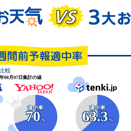
比較
26年08月07日集計の値
適中率
適中率
70
63.3
%
%