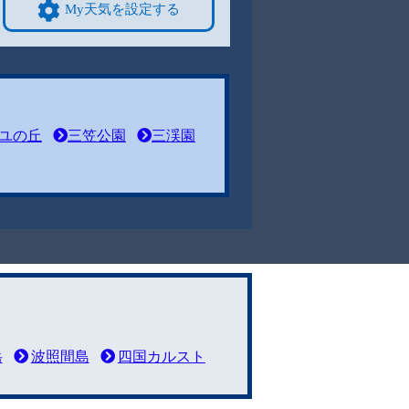
My天気を設定する
ユの丘
三笠公園
三渓園
岳
波照間島
四国カルスト