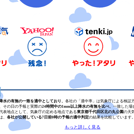
降水の有無の一致を適中としており、
各社の「適中率」は気象庁による検証
、その日の予報と実際の
24時間中の1mm以上降水の有無を比べ、
一致した場
代表地点として、気象庁の定める地点である
東京都千代田区北の丸公園
の天
は、
各社が公開している7日前0時の予報の適中判定
の結果を比較しています
もっと詳しく見る