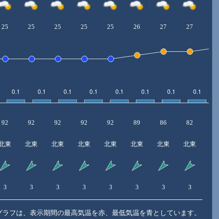
25
25
25
25
25
26
27
27
2
92
92
92
92
92
89
86
82
7
北東
北東
北東
北東
北東
北東
北東
北東
北
3
3
3
3
3
3
3
3
4
グラフは、表示期間の最高気温を赤、最低気温を青としています。