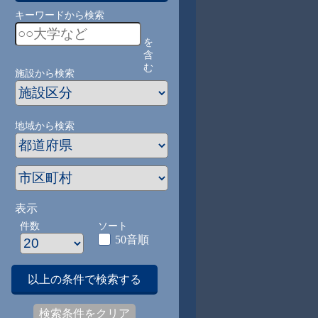
キーワードから検索
を
含
む
施設から検索
地域から検索
表示
件数
ソート
50音順
以上の条件で検索する
検索条件をクリア