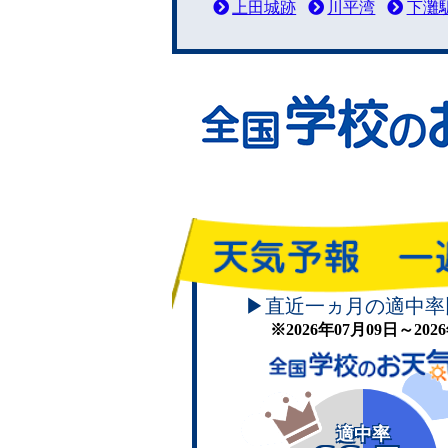
上田城跡
川平湾
下灘
▶直近一ヵ月の適中率
※2026年07月09日～20
適中率