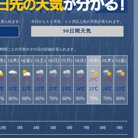
に見られます。
今日から１ヶ月先、１ヶ月以上先の天気が見られます。
90日間天気
1時間ごとの天気やその日の詳細が見られます。
(水)
(木)
(金)
(土)
(日)
(月)
(火)
(水)
(木)
(金)
13
14
15
16
17
18
19
20
21
9℃
31℃
29℃
28℃
28℃
33℃
28℃
29℃
28℃
28℃
3℃
21℃
22℃
22℃
23℃
23℃
24℃
25℃
24℃
23℃
0%
60%
60%
60%
70%
60%
90%
70%
70%
80%
2時
3時
4時
5時
6時
7時
8時
9時
10