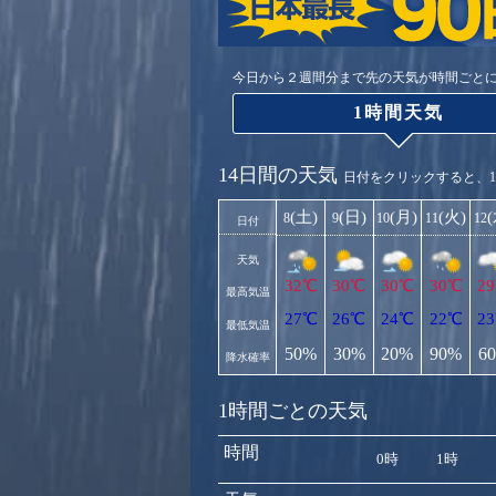
今日から２週間分まで先の天気が時間ごと
1時間天気
14日間の天気
日付をクリックすると、
(土)
(日)
(月)
(火)
8
9
10
11
12
日付
天気
32℃
30℃
30℃
30℃
2
最高気温
27℃
26℃
24℃
22℃
2
最低気温
50%
30%
20%
90%
6
降水確率
1時間ごとの天気
時間
0時
1時