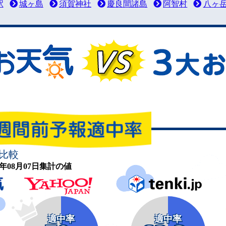
駅
城ヶ島
須賀神社
慶良間諸島
阿智村
八ヶ
比較
26年08月07日集計の値
適中率
適中率