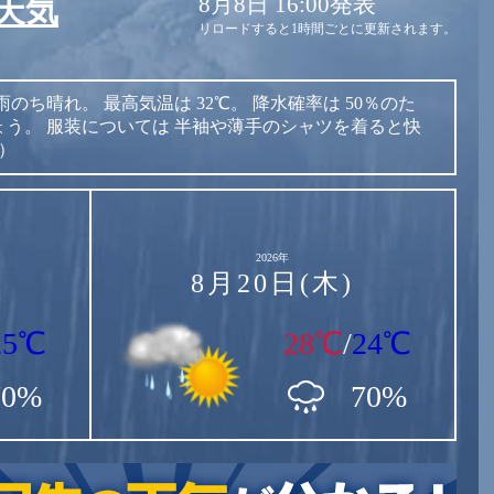
8月8日 16:00発表
天気
リロードすると1時間ごとに更新されます。
雨のち晴れ。
最高気温は
32℃。
降水確率は
50％のた
ょう。
服装については
半袖や薄手のシャツを着ると快
表）
2026年
8月20日(木)
25℃
28℃
/
24℃
70%
70%