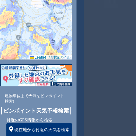
8
29
29
29
28
28
27
27
27
Leaflet
|
地理院タイル
8
74
69
73
76
79
81
82
83
東
北
北
北
北
北
北東
北東
北東
建物単位まで天気をピンポイント
検索!
ピンポイント天気予報検索
4
4
4
4
5
5
4
4
付近のGPS情報から検索
現在地から付近の天気を検索