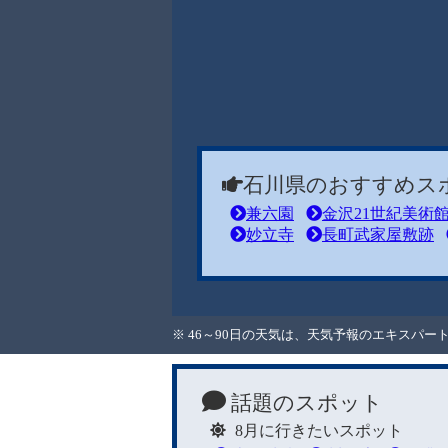
石川県のおすすめス
兼六園
金沢21世紀美術
妙立寺
長町武家屋敷跡
※ 46～90日の天気は、天気予報のエキスパ
話題のスポット
8月に行きたいスポット