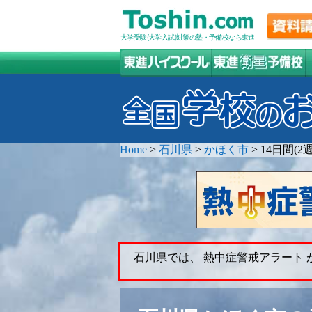
大学受験(大学入試)対策の塾・予備校なら東進
Home
>
石川県
>
かほく市
>
14日間(
石川県では、 熱中症警戒アラート