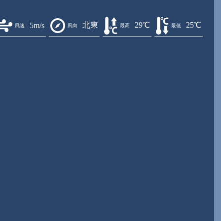
北東
29℃
25℃
5m/s
風速
風向
最高
最低