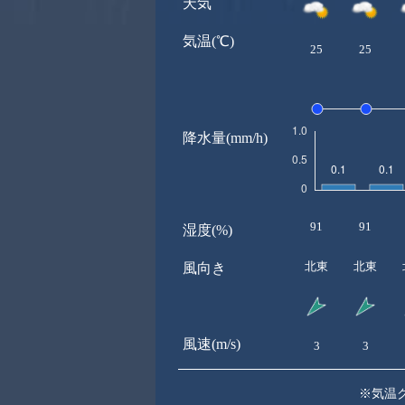
天気
気温(℃)
25
25
降水量(mm/h)
91
91
湿度(%)
北東
北東
風向き
風速(m/s)
3
3
※気温