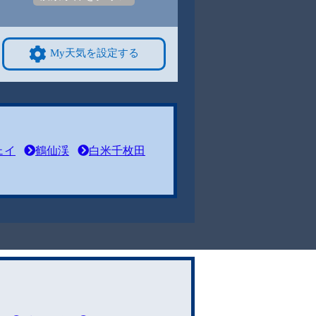
My天気を設定する
ェイ
鶴仙渓
白米千枚田