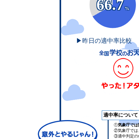
66.7
%
▶昨日の適中率比較
適中率について
①
気象庁では
②気象庁では
③適中判定の