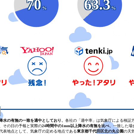
70
63.3
%
%
降水の有無の一致を適中としており、
各社の「適中率」は気象庁による検証
、その日の予報と実際の
24時間中の1mm以上降水の有無を比べ、
一致した場
代表地点として、気象庁の定める地点である
東京都千代田区北の丸公園
の天