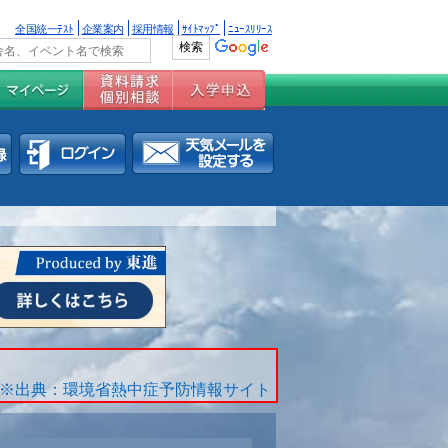
全国統一ﾃｽﾄ
企業案内
採用情報
ｻｲﾄﾏｯﾌﾟ
ﾆｭｰｽﾘﾘｰｽ
※出典：環境省熱中症予防情報サイト