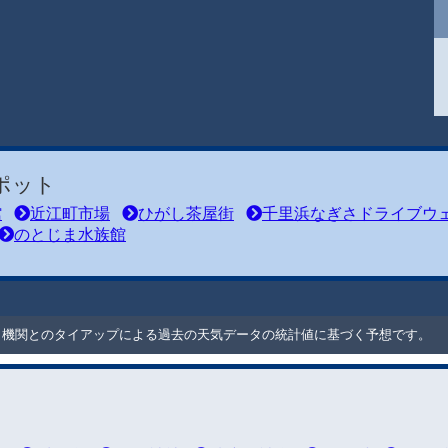
ポット
館
近江町市場
ひがし茶屋街
千里浜なぎさドライブウ
のとじま水族館
ート機関とのタイアップによる過去の天気データの統計値に基づく予想です。