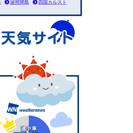
岳
波照間島
四国カルスト
適中率