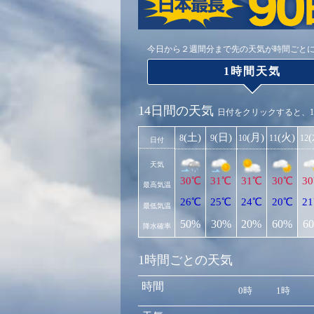
今日から２週間分まで先の天気が時間ごと
1時間天気
14日間の天気
日付をクリックすると、
(土)
(日)
(月)
(火)
8
9
10
11
12
日付
天気
30℃
31℃
31℃
30℃
3
最高気温
26℃
25℃
24℃
20℃
2
最低気温
50%
30%
20%
60%
6
降水確率
1時間ごとの天気
時間
0時
1時