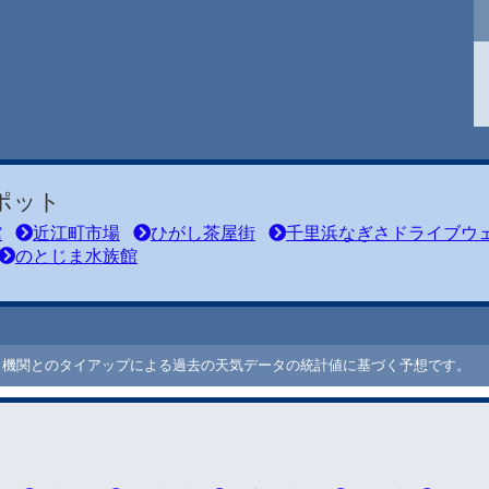
ポット
館
近江町市場
ひがし茶屋街
千里浜なぎさドライブウ
のとじま水族館
ート機関とのタイアップによる過去の天気データの統計値に基づく予想です。