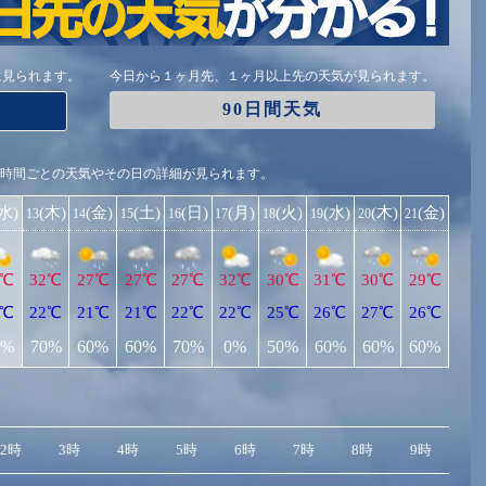
に見られます。
今日から１ヶ月先、１ヶ月以上先の天気が見られます。
90日間天気
1時間ごとの天気やその日の詳細が見られます。
(水)
(木)
(金)
(土)
(日)
(月)
(火)
(水)
(木)
(金)
13
14
15
16
17
18
19
20
21
0℃
32℃
27℃
27℃
27℃
32℃
30℃
31℃
30℃
29℃
1℃
22℃
21℃
21℃
22℃
22℃
25℃
26℃
27℃
26℃
0%
70%
60%
60%
70%
0%
50%
60%
60%
60%
2時
3時
4時
5時
6時
7時
8時
9時
10