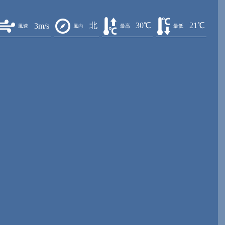
北
30℃
21℃
3m/s
風速
風向
最高
最低