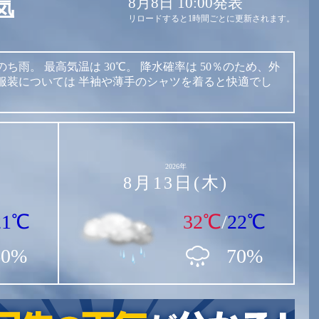
8月8日 10:00発表
気
リロードすると1時間ごとに更新されます。
のち雨。
最高気温は
30℃。
降水確率は
50％のため、外
服装については
半袖や薄手のシャツを着ると快適でし
2026年
8月13日(木)
21℃
32℃
/
22℃
60%
70%