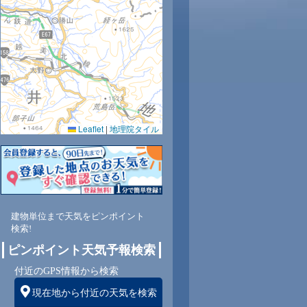
6
28
28
29
29
30
29
28
26
Leaflet
|
地理院タイル
4
68
66
64
64
62
68
73
80
北
北西
北西
北
北
北
北
北
北
建物単位まで天気をピンポイント
検索!
ピンポイント天気予報検索
3
4
4
4
4
4
3
3
付近のGPS情報から検索
現在地から付近の天気を検索