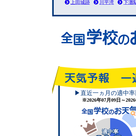
上田城跡
川平湾
下灘
▶直近一ヵ月の適中率
※2026年07月09日～20
適中率