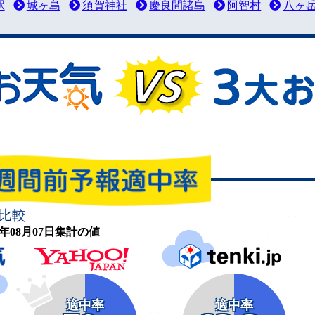
駅
城ヶ島
須賀神社
慶良間諸島
阿智村
八ヶ
比較
26年08月07日集計の値
適中率
適中率