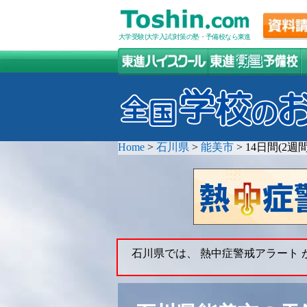
大学受験(大学入試)対策の塾・予備校なら東進
Home
>
石川県
>
能美市
>
14日間(2
石川県では、 熱中症警戒アラート