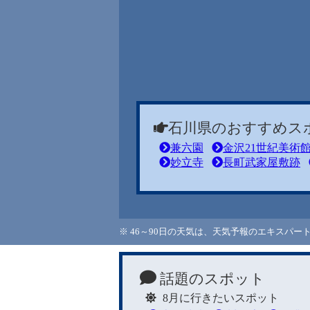
石川県のおすすめス
兼六園
金沢21世紀美術
妙立寺
長町武家屋敷跡
※ 46～90日の天気は、天気予報のエキスパ
話題のスポット
8月に行きたいスポット