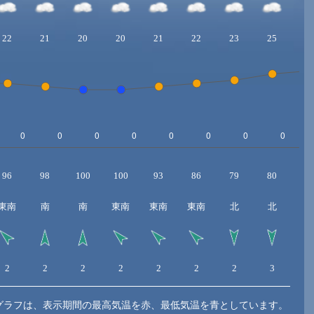
22
21
20
20
21
22
23
25
2
96
98
100
100
93
86
79
80
7
東南
南
南
東南
東南
東南
北
北
2
2
2
2
2
2
2
3
3
グラフは、表示期間の最高気温を赤、最低気温を青としています。