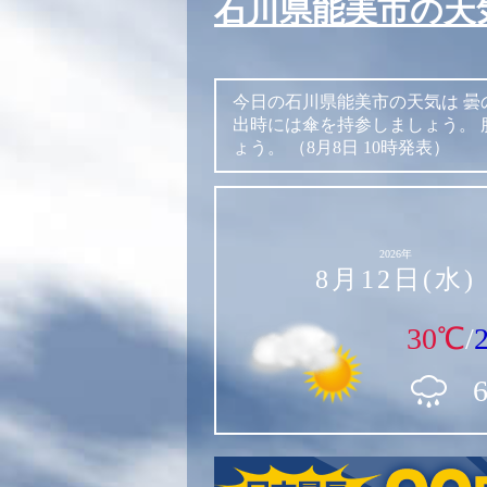
石川県能美市の天
今日の石川県能美市の天気は
曇
出時には傘を持参しましょう。
ょう。
（8月8日 10時発表）
2026年
8月12日(水)
30℃
/