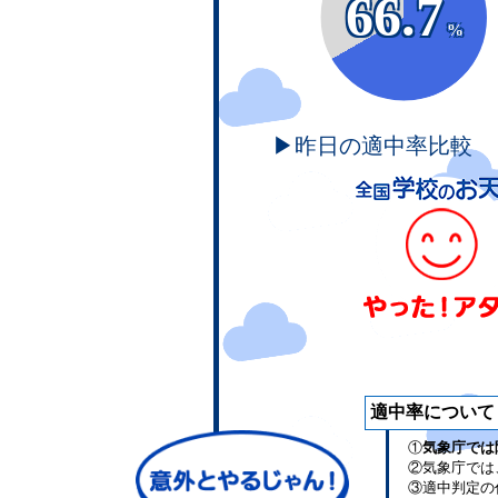
66.7
%
▶昨日の適中率比較
適中率について
①
気象庁では
②気象庁では
③適中判定の