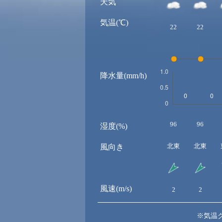
天気
気温(℃)
22
22
降水量(mm/h)
96
96
湿度(%)
北東
北東
風向き
風速(m/s)
2
2
※気温