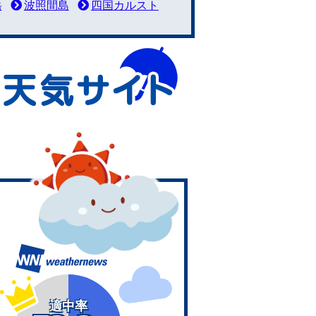
岳
波照間島
四国カルスト
適中率