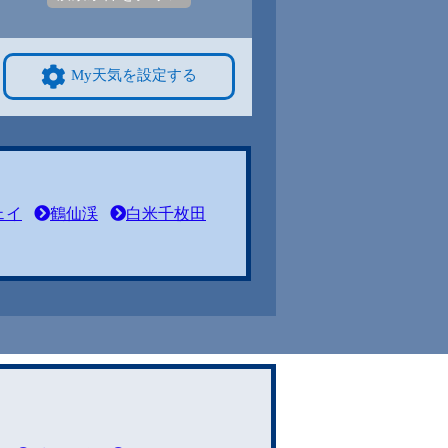
My天気を設定する
ェイ
鶴仙渓
白米千枚田