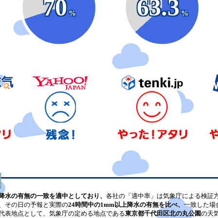
70
63.3
%
%
降水の有無の一致を適中としており、
各社の「適中率」は気象庁による検証
、その日の予報と実際の
24時間中の1mm以上降水の有無を比べ、
一致した場
代表地点として、気象庁の定める地点である
東京都千代田区北の丸公園
の天