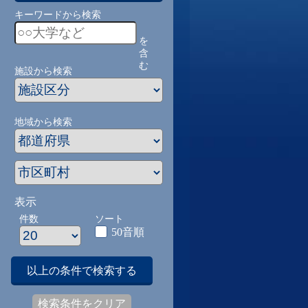
キーワードから検索
を
含
む
施設から検索
地域から検索
表示
件数
ソート
50音順
以上の条件で検索する
検索条件をクリア