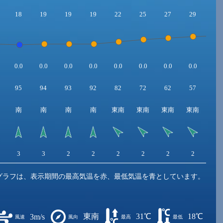
18
19
19
19
22
25
27
29
30
0.0
0.0
0.0
0.0
0.0
0.0
0.0
0.0
0.0
95
94
93
92
82
72
62
57
52
南
南
南
南
東南
東南
東南
東南
東
3
3
2
2
2
2
2
2
2
グラフは、表示期間の最高気温を赤、最低気温を青としています。
東南
31℃
18℃
3m/s
風速
風向
最高
最低