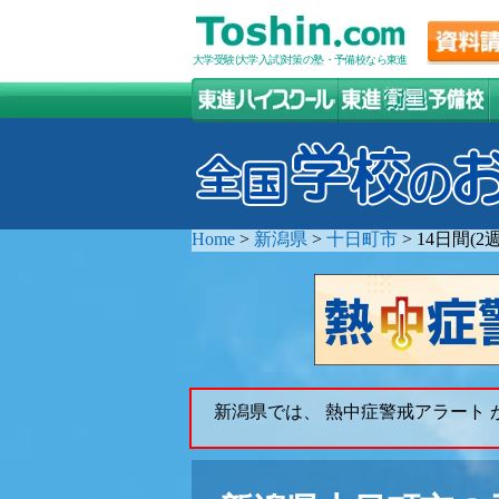
大学受験(大学入試)対策の塾・予備校なら東進
Home
>
新潟県
>
十日町市
>
14日間(
新潟県では、 熱中症警戒アラート