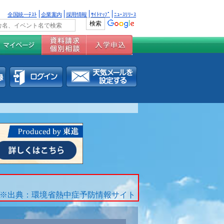
全国統一ﾃｽﾄ
企業案内
採用情報
ｻｲﾄﾏｯﾌﾟ
ﾆｭｰｽﾘﾘｰｽ
※出典：環境省熱中症予防情報サイト