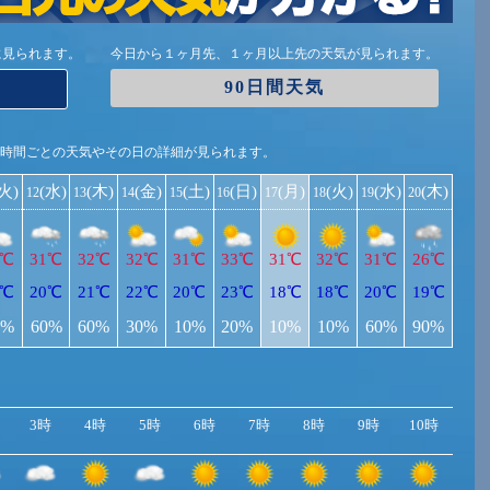
に見られます。
今日から１ヶ月先、１ヶ月以上先の天気が見られます。
90日間天気
1時間ごとの天気やその日の詳細が見られます。
(火)
(水)
(木)
(金)
(土)
(日)
(月)
(火)
(水)
(木)
12
13
14
15
16
17
18
19
20
1℃
31℃
32℃
32℃
31℃
33℃
31℃
32℃
31℃
26℃
9℃
20℃
21℃
22℃
20℃
23℃
18℃
18℃
20℃
19℃
0%
60%
60%
30%
10%
20%
10%
10%
60%
90%
3時
4時
5時
6時
7時
8時
9時
10時
11