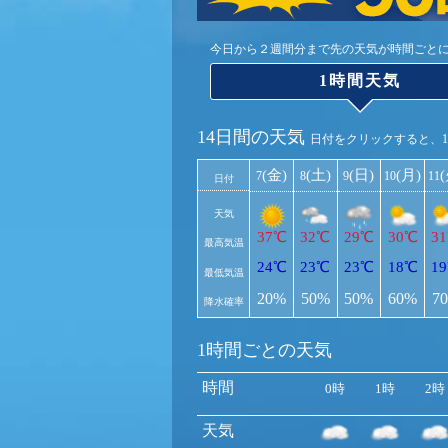
今日から２週間分まで先の天気が時間ごと
1時間天気
14日間の天気
日付をクリックすると、
(金)
(土)
(日)
(月)
7
8
9
10
11
日付
天気
37℃
32℃
29℃
30℃
3
最高気温
24℃
23℃
23℃
18℃
1
最低気温
20%
50%
50%
60%
7
降水確率
1時間ごとの天気
時間
0時
1時
2時
天気