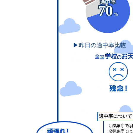
適中率
70
%
▶昨日の適中率比較
適中率について
①
気象庁では
②気象庁では