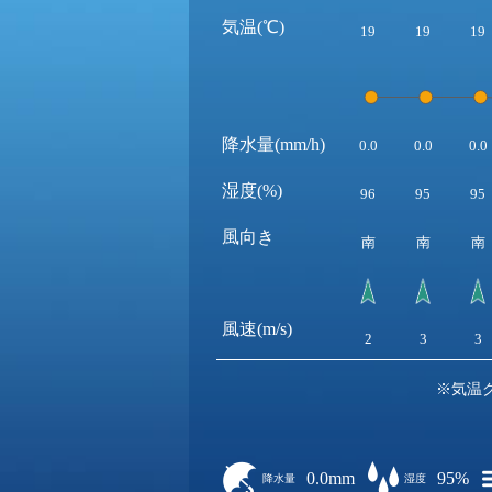
気温(℃)
19
19
19
降水量(mm/h)
0.0
0.0
0.0
湿度(%)
96
95
95
風向き
南
南
南
風速(m/s)
2
3
3
※気温
0.0mm
95%
降水量
湿度