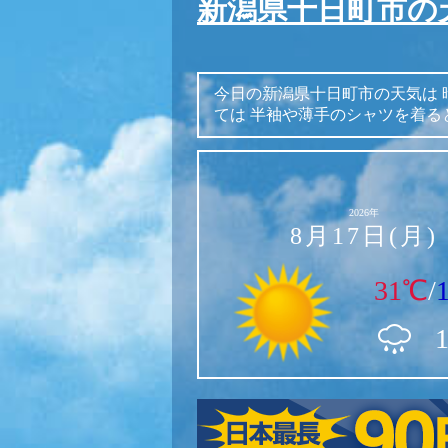
新潟県十日町市の
今日の新潟県十日町市の天気は
ては
半袖や薄手のシャツを着る
2026年
8月17日(月)
31℃
/