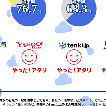
適中率
適中率
76.7
63.3
%
%
降水の有無の一致を適中としており、
各社の「適中率」は気象庁による検証
、その日の予報と実際の
24時間中の1mm以上降水の有無を比べ、
一致した場