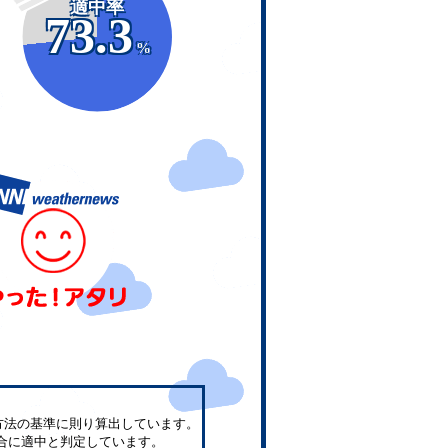
適中率
73.3
%
方法の基準に則り算出しています。
合に適中と判定しています。