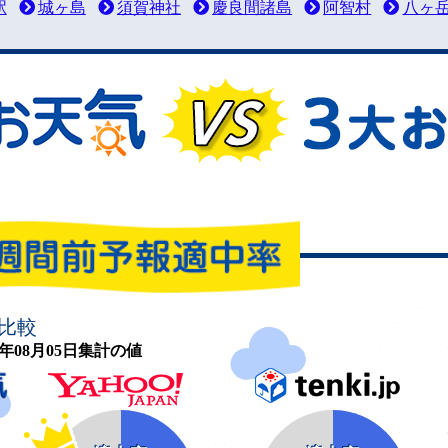
駅
城ヶ島
須賀神社
慶良間諸島
阿智村
八ヶ
比較
26年08月05日集計の値