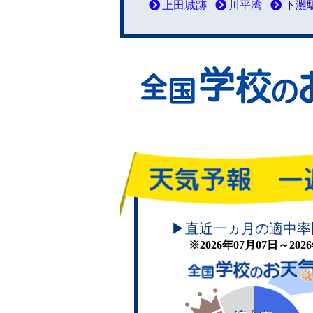
上田城跡
川平湾
下灘
頑張れ！学校のお天気
▶直近一ヵ月の適中率
※2026年07月07日～20