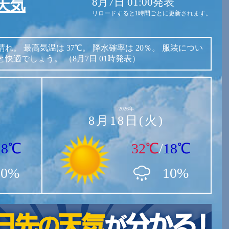
8月7日 01:00発表
天気
リロードすると1時間ごとに更新されます。
晴れ。
最高気温は
37℃。
降水確率は
20％。
服装につい
と快適でしょう。
（8月7日 01時発表）
2026年
8月18日(火)
18℃
32℃
/
18℃
10%
10%