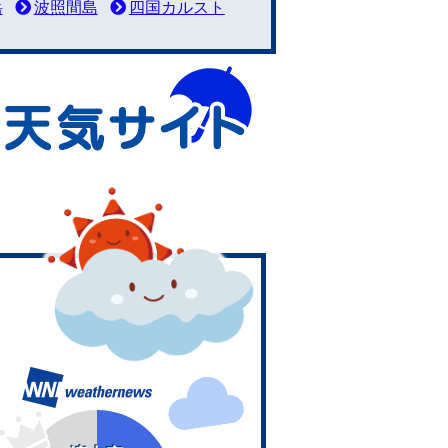
岳
波照間島
四国カルスト