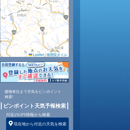
31
31
31
31
28
26
23
22
21
0.0
0.0
0.0
0.0
0.0
0.0
0.0
0.0
0.0
47
48
48
48
56
64
72
73
73
Leaflet
|
地理院タイル
南
東南
東
東
北東
東
東南
南
南
南
2
1
1
1
1
2
2
3
3
建物単位まで天気をピンポイント
検索!
ピンポイント天気予報検索
付近のGPS情報から検索
現在地から付近の天気を検索