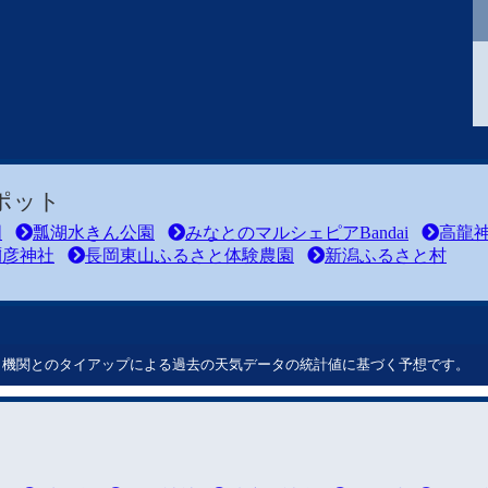
ポット
国
瓢湖水きん公園
みなとのマルシェピアBandai
高龍
彌彦神社
長岡東山ふるさと体験農園
新潟ふるさと村
ート機関とのタイアップによる過去の天気データの統計値に基づく予想です。