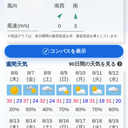
風向
南西
南
風速(m/s)
0
3
※気温グラフは、表示期間の最高気温を赤、最低気温を青としています。
コンパスを表示
週間天気
90日間の天気を見る
8/6
8/7
8/8
8/9
8/10
8/11
8/12
(木)
(金)
(土)
(日)
(月)
(火)
(水)
35
|
23
37
|
24
32
|
24
31
|
22
30
|
18
31
|
19
31
|
20
20%
50%
40%
70%
60%
70%
60%
8/13
8/14
8/15
8/16
8/17
8/18
8/19
(木)
(金)
(土)
(日)
(月)
(火)
(水)