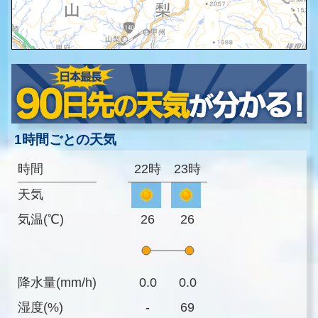
1時間ごとの天気
時間
22時
23時
天気
気温(℃)
26
26
降水量(mm/h)
0.0
0.0
湿度(%)
-
69