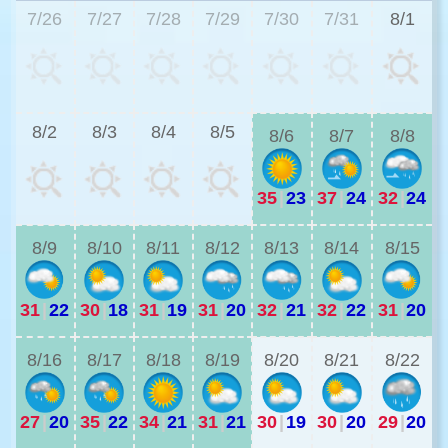
7/26
7/27
7/28
7/29
7/30
7/31
8/1
2
8/2
8/3
8/4
8/5
8/6
8/7
8/8
35
|
23
37
|
24
32
|
24
2
8/9
8/10
8/11
8/12
8/13
8/14
8/15
31
|
22
30
|
18
31
|
19
31
|
20
32
|
21
32
|
22
31
|
20
2
8/16
8/17
8/18
8/19
8/20
8/21
8/22
27
|
20
35
|
22
34
|
21
31
|
21
30
|
19
30
|
20
29
|
20
2