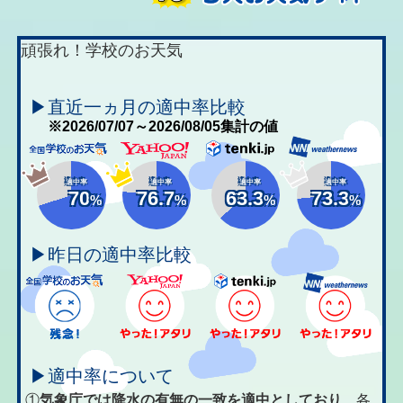
頑張れ！学校のお天気
▶直近一ヵ月の適中率比較
※2026/07/07～2026/08/05集計の値
適中率
適中率
適中率
適中率
70
76.7
63.3
73.3
%
%
%
%
▶昨日の適中率比較
▶適中率について
①
気象庁では降水の有無の一致を適中としており、
各