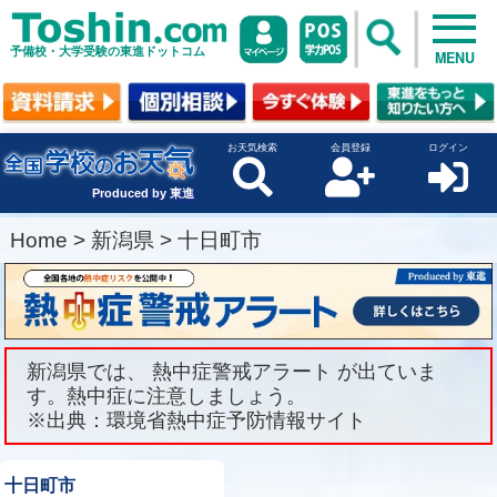
予備校・大学受験の東進ドットコム
MENU
お天気検索
会員登録
ログイン
Produced by 東進
Home
>
新潟県
>
十日町市
新潟県では、 熱中症警戒アラート が出ていま
す。熱中症に注意しましょう。
※出典：環境省熱中症予防情報サイト
十日町市