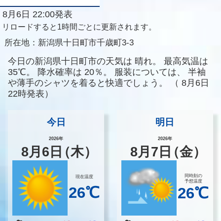
8月6日 22:00発表
リロードすると1時間ごとに更新されます。
所在地：
新潟県十日町市千歳町3-3
今日の新潟県十日町市の天気は
晴れ。
最高気温は
35℃。
降水確率は
20％。
服装については、
半袖
や薄手のシャツを着ると快適でしょう。
（
8月6日
22時発表）
今日
明日
2026年
2026年
8
月
6
日
（木）
8
月
7
日
（金）
同時刻の
現在温度
予想温度
26℃
26℃