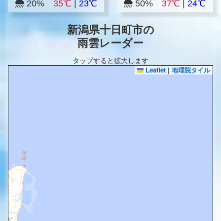
20%
35℃
|
23℃
50%
37℃
|
24℃
新潟県十日町市の
雨雲レーダー
タップすると拡大します
Leaflet
|
地理院タイル