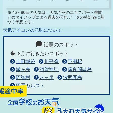
※ 46～90日の天気は、天気予報のエキスパート機関
とのタイアップによる過去の天気データの統計値に基
づく予想です。
天気アイコンの意味について
話題のスポット
8月に行きたいスポット
上田城跡
川平湾
下灘駅
城ヶ島
須賀神社
慶良間諸島
阿智村
八ヶ岳
波照間島
四国カルスト