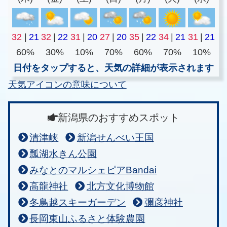
32
|
21
32
|
22
31
|
20
27
|
20
35
|
22
34
|
21
31
|
21
60%
30%
10%
70%
60%
70%
10%
日付をタップすると、天気の詳細が表示されます
天気アイコンの意味について
新潟県のおすすめスポット
清津峡
新潟せんべい王国
瓢湖水きん公園
みなとのマルシェピアBandai
高龍神社
北方文化博物館
冬鳥越スキーガーデン
彌彦神社
長岡東山ふるさと体験農園