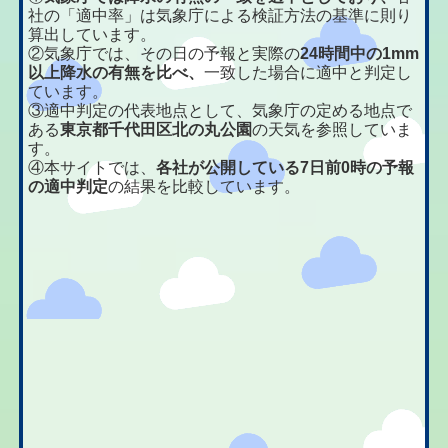
社の「適中率」は気象庁による検証方法の基準に則り
算出しています。
②気象庁では、その日の予報と実際の
24時間中の1mm
以上降水の有無を比べ、
一致した場合に適中と判定し
ています。
③適中判定の代表地点として、気象庁の定める地点で
ある
東京都千代田区北の丸公園
の天気を参照していま
す。
④本サイトでは、
各社が公開している7日前0時の予報
の適中判定
の結果を比較しています。