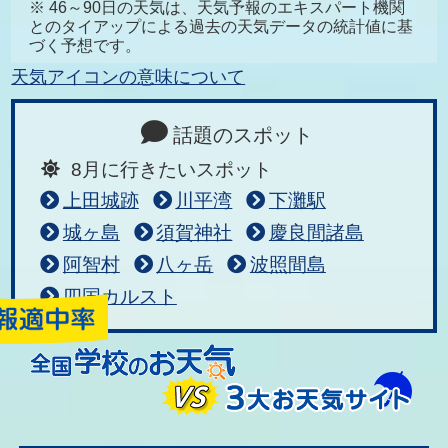
※ 46～90日の天気は、天気予報のエキスパート機関
とのタイアップによる過去の天気データの統計値に基
づく予想です。
天気アイコンの意味について
話題のスポット
8月に行きたいスポット
上田城跡
川平湾
下灘駅
城ヶ島
須賀神社
慶良間諸島
阿智村
八ヶ岳
波照間島
四国カルスト