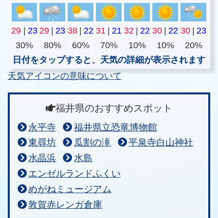
29
|
23
29
|
23
38
|
22
31
|
21
32
|
22
30
|
22
30
|
23
30%
80%
60%
70%
10%
10%
20%
日付をタップすると、天気の詳細が表示されます
天気アイコンの意味について
福井県のおすすめスポット
永平寺
福井県立恐竜博物館
東尋坊
瓜割の滝
平泉寺白山神社
水晶浜
水島
エンゼルランドふくい
めがねミュージアム
敦賀赤レンガ倉庫