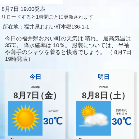
8月7日 19:00発表
リロードすると1時間ごとに更新されます。
所在地：
福井県おおい町本郷136-1-1
今日の福井県おおい町の天気は
晴れ。
最高気温は
35℃。
降水確率は
10％。
服装については、
半袖
や薄手のシャツを着ると快適でしょう。
（
8月7日
19時発表）
今日
明日
2026年
2026年
8
月
7
日
（金）
8
月
8
日
（土）
同時刻の
現在温度
予想温度
30℃
30℃