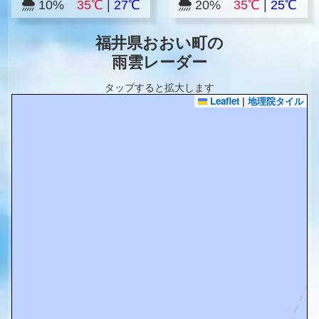
10%
35℃
|
27℃
20%
35℃
|
25℃
福井県おおい町の
雨雲レーダー
タップすると拡大します
Leaflet
|
地理院タイル