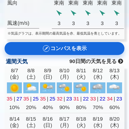
風向
東南
東南
東南
東南
東南
風速(m/s)
3
3
3
3
3
※気温グラフは、表示期間の最高気温を赤、最低気温を青としています。
コンパスを表示
週間天気
90日間の天気を見る
8/7
8/8
8/9
8/10
8/11
8/12
8/13
(金)
(土)
(日)
(月)
(火)
(水)
(木)
35
|
27
35
|
25
35
|
25
32
|
23
31
|
22
33
|
22
34
|
23
10%
20%
40%
90%
80%
70%
60%
8/14
8/15
8/16
8/17
8/18
8/19
8/20
(金)
(土)
(日)
(月)
(火)
(水)
(木)