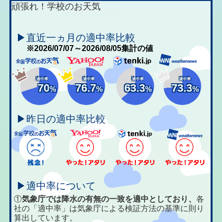
頑張れ！学校のお天気
▶直近一ヵ月の適中率比較
※2026/07/07～2026/08/05集計の値
適中率
適中率
適中率
適中率
70
76.7
63.3
73.3
%
%
%
%
▶昨日の適中率比較
▶適中率について
①
気象庁では降水の有無の一致を適中としており、
各
社の「適中率」は気象庁による検証方法の基準に則り
算出しています。