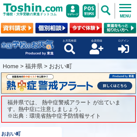
予備校・大学受験の東進ドットコム
MENU
お天気検索
会員登録
ログイン
Produced by 東進
Home
>
福井県
>
おおい町
福井県では、 熱中症警戒アラート が出ていま
す。熱中症に注意しましょう。
※出典：環境省熱中症予防情報サイト
おおい町