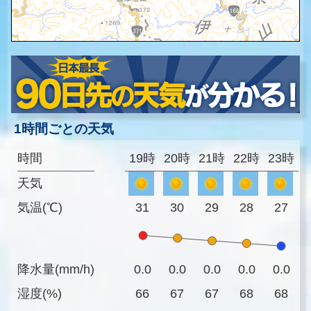
1時間ごとの天気
時間
19時
20時
21時
22時
23時
天気
気温(℃)
31
30
29
28
27
降水量(mm/h)
0.0
0.0
0.0
0.0
0.0
湿度(%)
66
67
67
68
68