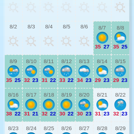
2
8/2
8/3
8/4
8/5
8/6
8/7
8/8
35
|
27
35
|
25
2
8/9
8/10
8/11
8/12
8/13
8/14
8/15
35
|
25
32
|
23
31
|
22
33
|
22
34
|
23
29
|
23
29
|
23
2
8/16
8/17
8/18
8/19
8/20
8/21
8/22
38
|
22
31
|
21
32
|
22
30
|
22
30
|
23
31
|
23
32
|
23
2
8/23
8/24
8/25
8/26
8/27
8/28
8/29