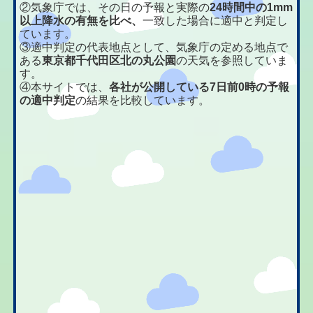
②気象庁では、その日の予報と実際の
24時間中の1mm
以上降水の有無を比べ、
一致した場合に適中と判定し
ています。
③適中判定の代表地点として、気象庁の定める地点で
ある
東京都千代田区北の丸公園
の天気を参照していま
す。
④本サイトでは、
各社が公開している7日前0時の予報
の適中判定
の結果を比較しています。